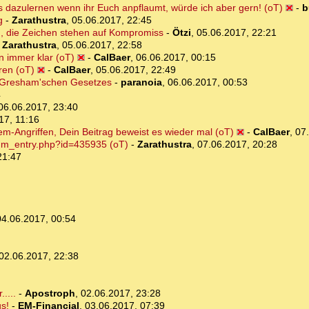
s dazulernen wenn ihr Euch anpflaumt, würde ich aber gern! (oT)
-
b
g
-
Zarathustra
,
05.06.2017, 22:45
ig, die Zeichen stehen auf Kompromiss
-
Ötzi
,
05.06.2017, 22:21
-
Zarathustra
,
05.06.2017, 22:58
 immer klar (oT)
-
CalBaer
,
06.06.2017, 00:15
ren (oT)
-
CalBaer
,
05.06.2017, 22:49
s Gresham'schen Gesetzes
-
paranoia
,
06.06.2017, 00:53
4
06.06.2017, 23:40
17, 11:16
m-Angriffen, Dein Beitrag beweist es wieder mal (oT)
-
CalBaer
,
07
rum_entry.php?id=435935 (oT)
-
Zarathustra
,
07.06.2017, 20:28
21:47
04.06.2017, 00:54
02.06.2017, 22:38
....
-
Apostroph
,
02.06.2017, 23:28
us!
-
EM-Financial
,
03.06.2017, 07:39