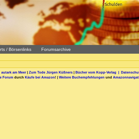
ts / Börsenlinks
Forumsarchive
 autark am Meer
|
Zum Tode Jürgen Küßners
|
Bücher vom Kopp-Verlag |
Datenschut
be Forum
durch
Käufe bei Amazon
! |
Weitere Buchempfehlungen
und
Amazonnavigat