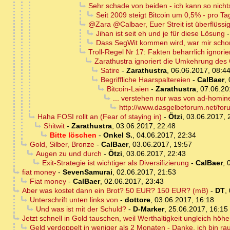
Sehr schade von beiden - ich kann so nicht
Seit 2009 steigt Bitcoin um 0,5% - pro Ta
@Zara @Calbaer, Euer Streit ist überflüss
Jihan ist seit eh und je für diese Lösung
Dass SegWit kommen wird, war mir schon
Troll-Regel Nr 17: Fakten beharrlich ignorie
Zarathustra ignoriert die Umkehrung de
Satire
-
Zarathustra
,
06.06.2017, 08:4
Begriffliche Haarspaltereien
-
CalBaer
,
Bitcoin-Laien
-
Zarathustra
,
07.06.20
... verstehen nur was von ad-homine
http://www.dasgelbeforum.net/fo
Haha FOSI rollt an (Fear of staying in)
-
Ötzi
,
03.06.2017, 
Shitwit
-
Zarathustra
,
03.06.2017, 22:48
Bitte löschen
-
Onkel S.
,
04.06.2017, 22:34
Gold, Silber, Bronze
-
CalBaer
,
03.06.2017, 19:57
Augen zu und durch
-
Ötzi
,
03.06.2017, 22:43
Exit-Strategie ist wichtiger als Diversifizierung
-
CalBaer
,
fiat money
-
SevenSamurai
,
02.06.2017, 21:53
Fiat money
-
CalBaer
,
02.06.2017, 23:43
Aber was kostet dann ein Brot? 50 EUR? 150 EUR? (mB)
-
DT
,
Unterschrift unten links von
-
dottore
,
03.06.2017, 16:18
Und was ist mit der Schuld?
-
D-Marker
,
25.06.2017, 16:15
Jetzt schnell in Gold tauschen, weil Werthaltigkeit ungleich höher.
Geld verdoppelt in weniger als 2 Monaten - Danke, ich bin ra