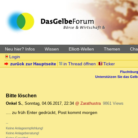
Neu hier? Infos
Wissen
Elliott-Wellen
Themen
Char
Login
zurück zur Hauptseite
in Thread öffnen
Ticker
Fluchtburg
Unterstützen Sie das Gel
Bitte löschen
Onkel S.
,
Sonntag, 04.06.2017, 22:34
@ Zarathustra
9861 Views
.... zu früh Enter gedrückt, Post kommt morgen
--
Keine Anlageempfehlung!
Keine Anlageberatung!