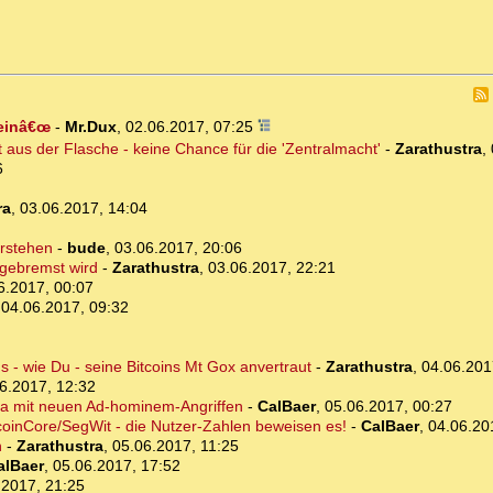
seinâ€œ
-
Mr.Dux
,
02.06.2017, 07:25
 aus der Flasche - keine Chance für die 'Zentralmacht'
-
Zarathustra
,
6
ra
,
03.06.2017, 14:04
erstehen
-
bude
,
03.06.2017, 20:06
 gebremst wird
-
Zarathustra
,
03.06.2017, 22:21
6.2017, 00:07
,
04.06.2017, 09:32
s - wie Du - seine Bitcoins Mt Gox anvertraut
-
Zarathustra
,
04.06.201
6.2017, 12:32
ma mit neuen Ad-hominem-Angriffen
-
CalBaer
,
05.06.2017, 00:27
itcoinCore/SegWit - die Nutzer-Zahlen beweisen es!
-
CalBaer
,
04.06.20
n
-
Zarathustra
,
05.06.2017, 11:25
alBaer
,
05.06.2017, 17:52
.2017, 21:25