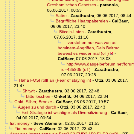
Gresham'schen Gesetzes
-
paranoia
,
06.06.2017, 00:53
Satire
-
Zarathustra
,
06.06.2017, 08:44
Begriffliche Haarspaltereien
-
CalBaer
,
06.06.2017, 23:40
Bitcoin-Laien
-
Zarathustra
,
07.06.2017, 11:16
... verstehen nur was von ad-
hominem-Angriffen, Dein Beitrag
beweist es wieder mal (oT)
-
CalBaer
,
07.06.2017, 18:08
http://www.dasgelbeforum.net/foru
id=435935 (oT)
-
Zarathustra
,
07.06.2017, 20:28
Haha FOSI rollt an (Fear of staying in)
-
Ötzi
,
03.06.2017,
21:47
Shitwit
-
Zarathustra
,
03.06.2017, 22:48
Bitte löschen
-
Onkel S.
,
04.06.2017, 22:34
Gold, Silber, Bronze
-
CalBaer
,
03.06.2017, 19:57
Augen zu und durch
-
Ötzi
,
03.06.2017, 22:43
Exit-Strategie ist wichtiger als Diversifizierung
-
CalBaer
,
04.06.2017, 00:54
fiat money
-
SevenSamurai
,
02.06.2017, 21:53
Fiat money
-
CalBaer
,
02.06.2017, 23:43