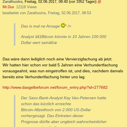
Zarathustra
,
Freitag, 02.06.2017, 08:40
(vor 3352 Tagen)
@
Mr.Dux
12118 Views
bearbeitet von Zarathustra, Freitag, 02.06.2017, 08:53
Das is mal ne Ansage
" />
Analyst â€žBitcoin könnte in 10 Jahren 100.000
Dollar wert seinâ€œ
Das wäre dann lediglich noch eine Vervierzigfachung ab jetzt.
Wir hatten hier schon vor bald 5 Jahren eine Verhundertfachung
vorausgeahnt, was nun eingetroffen ist, und dies, nachdem damals
bereits eine Verhundertfachung hinter uns lag.
http://www.dasgelbeforum.net/forum_entry.php?id=277682
Der Saxo-Bank-Analyst Kay Van-Petersen hatte
schon das kürzlich erreichte
Bitcoin-Allzeithoch von 2.000 US-Dollar
vorhergesagt. Das Eintreten dieser
Prognose dürfte aber ungleich wahrscheinlicher