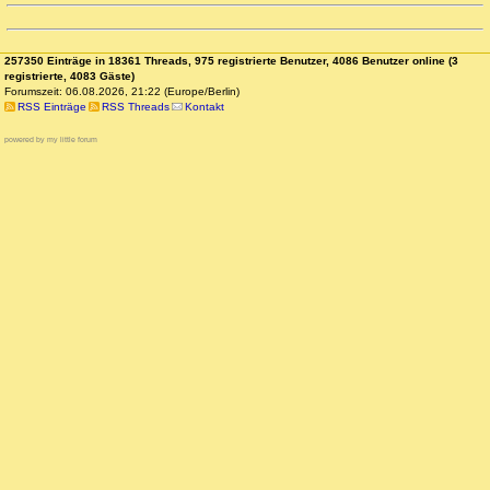
257350 Einträge in 18361 Threads, 975 registrierte Benutzer, 4086 Benutzer online (3
registrierte, 4083 Gäste)
Forumszeit: 06.08.2026, 21:22 (Europe/Berlin)
RSS Einträge
RSS Threads
Kontakt
powered by my little forum