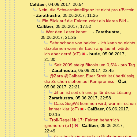
CalBaer
,
04.06.2017, 20:54
Nein, die Schwarmintelligenz ist nicht pro r/Bitcoin
-
Zarathustra
,
05.06.2017, 11:25
Ein Blick auf die Fakten zeigt ein klares Bild
-
CalBaer
,
05.06.2017, 17:52
Wer den Leser kennt ...
-
Zarathustra
,
05.06.2017, 21:25
Sehr schade von beiden - ich kann so nichts
dazulernen wenn ihr Euch anpflaumt, würde
ich aber gern! (oT)
-
bude
,
05.06.2017,
21:30
Seit 2009 steigt Bitcoin um 0,5% - pro Tag
-
Zarathustra
,
05.06.2017, 22:45
@Zara @Calbaer, Euer Streit ist überflüssig,
die Zeichen stehen auf Kompromiss
-
Ötzi
,
05.06.2017, 22:21
Jihan ist seit eh und je für diese Lösung
-
Zarathustra
,
05.06.2017, 22:58
Dass SegWit kommen wird, war mir schon
immer klar (oT)
-
CalBaer
,
06.06.2017,
00:15
Troll-Regel Nr 17: Fakten beharrlich
ignorieren (oT)
-
CalBaer
,
05.06.2017,
22:49
Zarathustra ignoriert die Umkehrung des