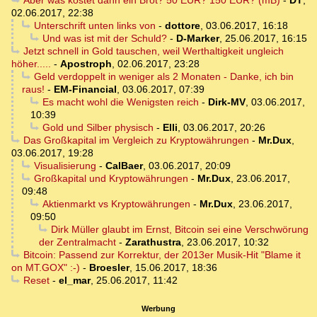
Aber was kostet dann ein Brot? 50 EUR? 150 EUR? (mB)
-
DT
,
02.06.2017, 22:38
Unterschrift unten links von
-
dottore
,
03.06.2017, 16:18
Und was ist mit der Schuld?
-
D-Marker
,
25.06.2017, 16:15
Jetzt schnell in Gold tauschen, weil Werthaltigkeit ungleich
höher.....
-
Apostroph
,
02.06.2017, 23:28
Geld verdoppelt in weniger als 2 Monaten - Danke, ich bin
raus!
-
EM-Financial
,
03.06.2017, 07:39
Es macht wohl die Wenigsten reich
-
Dirk-MV
,
03.06.2017,
10:39
Gold und Silber physisch
-
Elli
,
03.06.2017, 20:26
Das Großkapital im Vergleich zu Kryptowährungen
-
Mr.Dux
,
03.06.2017, 19:28
Visualisierung
-
CalBaer
,
03.06.2017, 20:09
Großkapital und Kryptowährungen
-
Mr.Dux
,
23.06.2017,
09:48
Aktienmarkt vs Kryptowährungen
-
Mr.Dux
,
23.06.2017,
09:50
Dirk Müller glaubt im Ernst, Bitcoin sei eine Verschwörung
der Zentralmacht
-
Zarathustra
,
23.06.2017, 10:32
Bitcoin: Passend zur Korrektur, der 2013er Musik-Hit "Blame it
on MT.GOX" :-)
-
Broesler
,
15.06.2017, 18:36
Reset
-
el_mar
,
25.06.2017, 11:42
Werbung