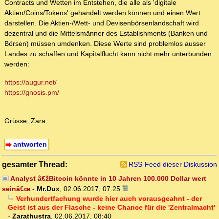
Contracts und Wetten im Entstehen, die alle als 'digitale
Aktien/Coins/Tokens' gehandelt werden können und einen Wert
darstellen. Die Aktien-/Wett- und Devisenbörsenlandschaft wird
dezentral und die Mittelsmänner des Establishments (Banken und
Börsen) müssen umdenken. Diese Werte sind problemlos ausser
Landes zu schaffen und Kapitalflucht kann nicht mehr unterbunden
werden:
https://augur.net/
https://gnosis.pm/
Grüsse, Zara
antworten
gesamter Thread:
RSS-Feed dieser Diskussion
Analyst â€žBitcoin könnte in 10 Jahren 100.000 Dollar wert
seinâ€œ
-
Mr.Dux
,
02.06.2017, 07:25
Verhundertfachung wurde hier auch vorausgeahnt - der
Geist ist aus der Flasche - keine Chance für die 'Zentralmacht'
-
Zarathustra
,
02.06.2017, 08:40