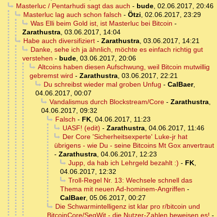
Masterluc / Pentarhudi sagt das auch
-
bude
,
02.06.2017, 20:46
Masterluc lag auch schon falsch
-
Ötzi
,
02.06.2017, 23:29
Was Elli beim Gold ist, ist Masterluc bei Bitcoin
-
Zarathustra
,
03.06.2017, 14:04
Habe auch diversifiziert
-
Zarathustra
,
03.06.2017, 14:21
Danke, sehe ich ja ähnlich, möchte es einfach richtig gut
verstehen
-
bude
,
03.06.2017, 20:06
Altcoins haben diesen Aufschwung, weil Bitcoin mutwillig
gebremst wird
-
Zarathustra
,
03.06.2017, 22:21
Du schreibst wieder mal groben Unfug
-
CalBaer
,
04.06.2017, 00:07
Vandalismus durch Blockstream/Core
-
Zarathustra
,
04.06.2017, 09:32
Falsch
-
FK
,
04.06.2017, 11:23
UASF! (edit)
-
Zarathustra
,
04.06.2017, 11:46
Der Core 'Sicherheitsexperte' Luke-jr hat
übrigens - wie Du - seine Bitcoins Mt Gox anvertraut
-
Zarathustra
,
04.06.2017, 12:23
Jupp, da hab ich Lehrgeld bezahlt :)
-
FK
,
04.06.2017, 12:32
Troll-Regel Nr. 13: Wechsele schnell das
Thema mit neuen Ad-hominem-Angriffen
-
CalBaer
,
05.06.2017, 00:27
Die Schwarmintelligenz ist klar pro r/bitcoin und
BitcoinCore/SegWit - die Nutzer-Zahlen beweisen es!
-