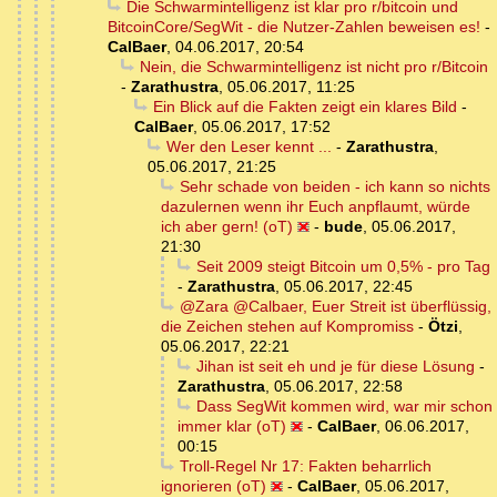
Die Schwarmintelligenz ist klar pro r/bitcoin und
BitcoinCore/SegWit - die Nutzer-Zahlen beweisen es!
-
CalBaer
,
04.06.2017, 20:54
Nein, die Schwarmintelligenz ist nicht pro r/Bitcoin
-
Zarathustra
,
05.06.2017, 11:25
Ein Blick auf die Fakten zeigt ein klares Bild
-
CalBaer
,
05.06.2017, 17:52
Wer den Leser kennt ...
-
Zarathustra
,
05.06.2017, 21:25
Sehr schade von beiden - ich kann so nichts
dazulernen wenn ihr Euch anpflaumt, würde
ich aber gern! (oT)
-
bude
,
05.06.2017,
21:30
Seit 2009 steigt Bitcoin um 0,5% - pro Tag
-
Zarathustra
,
05.06.2017, 22:45
@Zara @Calbaer, Euer Streit ist überflüssig,
die Zeichen stehen auf Kompromiss
-
Ötzi
,
05.06.2017, 22:21
Jihan ist seit eh und je für diese Lösung
-
Zarathustra
,
05.06.2017, 22:58
Dass SegWit kommen wird, war mir schon
immer klar (oT)
-
CalBaer
,
06.06.2017,
00:15
Troll-Regel Nr 17: Fakten beharrlich
ignorieren (oT)
-
CalBaer
,
05.06.2017,