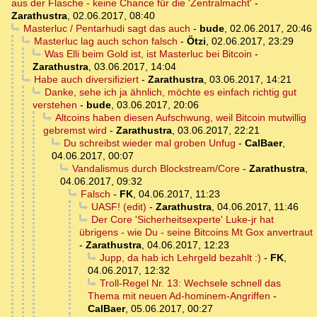
aus der Flasche - keine Chance für die 'Zentralmacht'
-
Zarathustra
,
02.06.2017, 08:40
Masterluc / Pentarhudi sagt das auch
-
bude
,
02.06.2017, 20:46
Masterluc lag auch schon falsch
-
Ötzi
,
02.06.2017, 23:29
Was Elli beim Gold ist, ist Masterluc bei Bitcoin
-
Zarathustra
,
03.06.2017, 14:04
Habe auch diversifiziert
-
Zarathustra
,
03.06.2017, 14:21
Danke, sehe ich ja ähnlich, möchte es einfach richtig gut
verstehen
-
bude
,
03.06.2017, 20:06
Altcoins haben diesen Aufschwung, weil Bitcoin mutwillig
gebremst wird
-
Zarathustra
,
03.06.2017, 22:21
Du schreibst wieder mal groben Unfug
-
CalBaer
,
04.06.2017, 00:07
Vandalismus durch Blockstream/Core
-
Zarathustra
,
04.06.2017, 09:32
Falsch
-
FK
,
04.06.2017, 11:23
UASF! (edit)
-
Zarathustra
,
04.06.2017, 11:46
Der Core 'Sicherheitsexperte' Luke-jr hat
übrigens - wie Du - seine Bitcoins Mt Gox anvertraut
-
Zarathustra
,
04.06.2017, 12:23
Jupp, da hab ich Lehrgeld bezahlt :)
-
FK
,
04.06.2017, 12:32
Troll-Regel Nr. 13: Wechsele schnell das
Thema mit neuen Ad-hominem-Angriffen
-
CalBaer
,
05.06.2017, 00:27