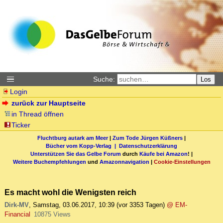
Suche:
Los
Login
zurück zur Hauptseite
in Thread öffnen
Ticker
Fluchtburg autark am Meer
|
Zum Tode Jürgen Küßners
|
Bücher vom Kopp-Verlag |
Datenschutzerklärung
Unterstützen Sie das Gelbe Forum
durch
Käufe bei Amazon
! |
Weitere Buchempfehlungen
und
Amazonnavigation
|
Cookie-Einstellungen
Es macht wohl die Wenigsten reich
Dirk-MV
,
Samstag, 03.06.2017, 10:39
(vor 3353 Tagen)
@ EM-
Financial
10875 Views