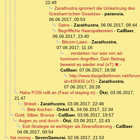
22:49
Zarathustra ignoriert die Umkehrung des
Gresham'schen Gesetzes
-
paranoia
,
06.06.2017, 00:53
Satire
-
Zarathustra
,
06.06.2017, 08:44
Begriffliche Haarspaltereien
-
CalBaer
,
06.06.2017, 23:40
Bitcoin-Laien
-
Zarathustra
,
07.06.2017, 11:16
... verstehen nur was von ad-
hominem-Angriffen, Dein Beitrag
beweist es wieder mal (oT)
-
CalBaer
,
07.06.2017, 18:08
http://www.dasgelbeforum.net/foru
id=435935 (oT)
-
Zarathustra
,
07.06.2017, 20:28
Haha FOSI rollt an (Fear of staying in)
-
Ötzi
,
03.06.2017,
21:47
Shitwit
-
Zarathustra
,
03.06.2017, 22:48
Bitte löschen
-
Onkel S.
,
04.06.2017, 22:34
Gold, Silber, Bronze
-
CalBaer
,
03.06.2017, 19:57
Augen zu und durch
-
Ötzi
,
03.06.2017, 22:43
Exit-Strategie ist wichtiger als Diversifizierung
-
CalBaer
,
04.06.2017, 00:54
fiat money
-
SevenSamurai
,
02.06.2017, 21:53