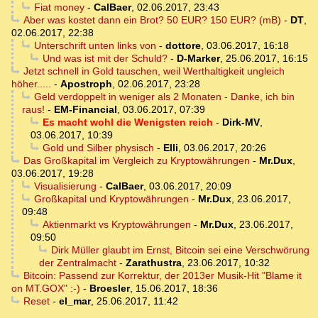
Fiat money
-
CalBaer
,
02.06.2017, 23:43
Aber was kostet dann ein Brot? 50 EUR? 150 EUR? (mB)
-
DT
,
02.06.2017, 22:38
Unterschrift unten links von
-
dottore
,
03.06.2017, 16:18
Und was ist mit der Schuld?
-
D-Marker
,
25.06.2017, 16:15
Jetzt schnell in Gold tauschen, weil Werthaltigkeit ungleich
höher.....
-
Apostroph
,
02.06.2017, 23:28
Geld verdoppelt in weniger als 2 Monaten - Danke, ich bin
raus!
-
EM-Financial
,
03.06.2017, 07:39
Es macht wohl die Wenigsten reich
-
Dirk-MV
,
03.06.2017, 10:39
Gold und Silber physisch
-
Elli
,
03.06.2017, 20:26
Das Großkapital im Vergleich zu Kryptowährungen
-
Mr.Dux
,
03.06.2017, 19:28
Visualisierung
-
CalBaer
,
03.06.2017, 20:09
Großkapital und Kryptowährungen
-
Mr.Dux
,
23.06.2017,
09:48
Aktienmarkt vs Kryptowährungen
-
Mr.Dux
,
23.06.2017,
09:50
Dirk Müller glaubt im Ernst, Bitcoin sei eine Verschwörung
der Zentralmacht
-
Zarathustra
,
23.06.2017, 10:32
Bitcoin: Passend zur Korrektur, der 2013er Musik-Hit "Blame it
on MT.GOX" :-)
-
Broesler
,
15.06.2017, 18:36
Reset
-
el_mar
,
25.06.2017, 11:42