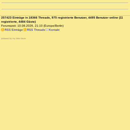
257423 Einträge in 18366 Threads, 975 registrierte Benutzer, 4495 Benutzer online (11
registrierte, 4484 Gäste)
Forumszeit: 10.08.2026, 21:10 (Europe/Berlin)
RSS Einträge
RSS Threads
Kontakt
powered by my little forum