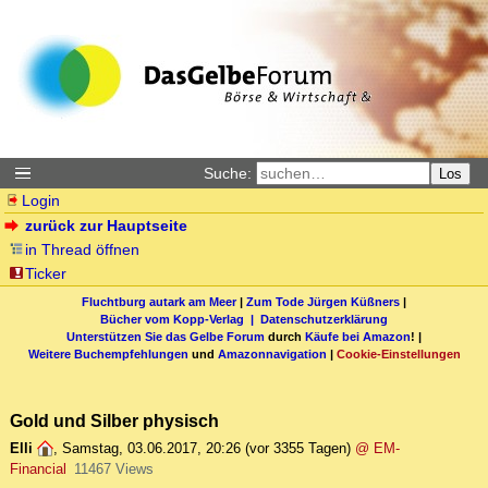
Suche:
Los
Login
zurück zur Hauptseite
in Thread öffnen
Ticker
Fluchtburg autark am Meer
|
Zum Tode Jürgen Küßners
|
Bücher vom Kopp-Verlag |
Datenschutzerklärung
Unterstützen Sie das Gelbe Forum
durch
Käufe bei Amazon
! |
Weitere Buchempfehlungen
und
Amazonnavigation
|
Cookie-Einstellungen
Gold und Silber physisch
Elli
,
Samstag, 03.06.2017, 20:26
(vor 3355 Tagen)
@ EM-
Financial
11467 Views