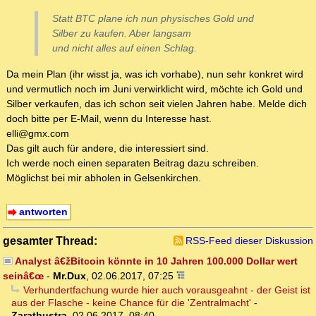
Statt BTC plane ich nun physisches Gold und
Silber zu kaufen. Aber langsam
und nicht alles auf einen Schlag.
Da mein Plan (ihr wisst ja, was ich vorhabe), nun sehr konkret wird
und vermutlich noch im Juni verwirklicht wird, möchte ich Gold und
Silber verkaufen, das ich schon seit vielen Jahren habe. Melde dich
doch bitte per E-Mail, wenn du Interesse hast.
elli@gmx.com
Das gilt auch für andere, die interessiert sind.
Ich werde noch einen separaten Beitrag dazu schreiben.
Möglichst bei mir abholen in Gelsenkirchen.
antworten
gesamter Thread:
RSS-Feed dieser Diskussion
Analyst â€žBitcoin könnte in 10 Jahren 100.000 Dollar wert
seinâ€œ
-
Mr.Dux
,
02.06.2017, 07:25
Verhundertfachung wurde hier auch vorausgeahnt - der Geist ist
aus der Flasche - keine Chance für die 'Zentralmacht'
-
Zarathustra
,
02.06.2017, 08:40