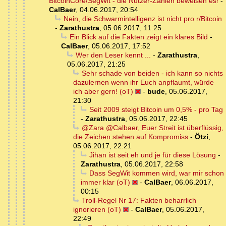
BitcoinCore/SegWit - die Nutzer-Zahlen beweisen es!
-
CalBaer
,
04.06.2017, 20:54
Nein, die Schwarmintelligenz ist nicht pro r/Bitcoin
-
Zarathustra
,
05.06.2017, 11:25
Ein Blick auf die Fakten zeigt ein klares Bild
-
CalBaer
,
05.06.2017, 17:52
Wer den Leser kennt ...
-
Zarathustra
,
05.06.2017, 21:25
Sehr schade von beiden - ich kann so nichts
dazulernen wenn ihr Euch anpflaumt, würde
ich aber gern! (oT)
-
bude
,
05.06.2017,
21:30
Seit 2009 steigt Bitcoin um 0,5% - pro Tag
-
Zarathustra
,
05.06.2017, 22:45
@Zara @Calbaer, Euer Streit ist überflüssig,
die Zeichen stehen auf Kompromiss
-
Ötzi
,
05.06.2017, 22:21
Jihan ist seit eh und je für diese Lösung
-
Zarathustra
,
05.06.2017, 22:58
Dass SegWit kommen wird, war mir schon
immer klar (oT)
-
CalBaer
,
06.06.2017,
00:15
Troll-Regel Nr 17: Fakten beharrlich
ignorieren (oT)
-
CalBaer
,
05.06.2017,
22:49