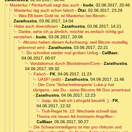
Masterluc / Pentarhudi sagt das auch
-
bude
,
02.06.2017, 20:46
Masterluc lag auch schon falsch
-
Ötzi
,
02.06.2017, 23:29
Was Elli beim Gold ist, ist Masterluc bei Bitcoin
-
Zarathustra
,
03.06.2017, 14:04
Habe auch diversifiziert
-
Zarathustra
,
03.06.2017, 14:21
Danke, sehe ich ja ähnlich, möchte es einfach richtig gut
verstehen
-
bude
,
03.06.2017, 20:06
Altcoins haben diesen Aufschwung, weil Bitcoin mutwillig
gebremst wird
-
Zarathustra
,
03.06.2017, 22:21
Du schreibst wieder mal groben Unfug
-
CalBaer
,
04.06.2017, 00:07
Vandalismus durch Blockstream/Core
-
Zarathustra
,
04.06.2017, 09:32
Falsch
-
FK
,
04.06.2017, 11:23
UASF! (edit)
-
Zarathustra
,
04.06.2017, 11:46
Der Core 'Sicherheitsexperte' Luke-jr hat
übrigens - wie Du - seine Bitcoins Mt Gox anvertraut
-
Zarathustra
,
04.06.2017, 12:23
Jupp, da hab ich Lehrgeld bezahlt :)
-
FK
,
04.06.2017, 12:32
Troll-Regel Nr. 13: Wechsele schnell das
Thema mit neuen Ad-hominem-Angriffen
-
CalBaer
,
05.06.2017, 00:27
Die Schwarmintelligenz ist klar pro r/bitcoin und