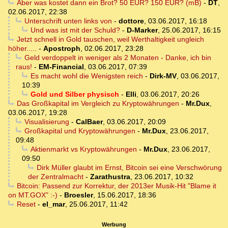
Aber was kostet dann ein Brot? 50 EUR? 150 EUR? (mB)
-
DT
,
02.06.2017, 22:38
Unterschrift unten links von
-
dottore
,
03.06.2017, 16:18
Und was ist mit der Schuld?
-
D-Marker
,
25.06.2017, 16:15
Jetzt schnell in Gold tauschen, weil Werthaltigkeit ungleich
höher.....
-
Apostroph
,
02.06.2017, 23:28
Geld verdoppelt in weniger als 2 Monaten - Danke, ich bin
raus!
-
EM-Financial
,
03.06.2017, 07:39
Es macht wohl die Wenigsten reich
-
Dirk-MV
,
03.06.2017,
10:39
Gold und Silber physisch
-
Elli
,
03.06.2017, 20:26
Das Großkapital im Vergleich zu Kryptowährungen
-
Mr.Dux
,
03.06.2017, 19:28
Visualisierung
-
CalBaer
,
03.06.2017, 20:09
Großkapital und Kryptowährungen
-
Mr.Dux
,
23.06.2017,
09:48
Aktienmarkt vs Kryptowährungen
-
Mr.Dux
,
23.06.2017,
09:50
Dirk Müller glaubt im Ernst, Bitcoin sei eine Verschwörung
der Zentralmacht
-
Zarathustra
,
23.06.2017, 10:32
Bitcoin: Passend zur Korrektur, der 2013er Musik-Hit "Blame it
on MT.GOX" :-)
-
Broesler
,
15.06.2017, 18:36
Reset
-
el_mar
,
25.06.2017, 11:42
Werbung