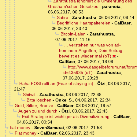
Zarathustra ignoriert die Umkehrung des
Gresham'schen Gesetzes
-
paranoia
,
06.06.2017, 00:53
Satire
-
Zarathustra
,
06.06.2017, 08:44
Begriffliche Haarspaltereien
-
CalBaer
,
06.06.2017, 23:40
Bitcoin-Laien
-
Zarathustra
,
07.06.2017, 11:16
... verstehen nur was von ad-
hominem-Angriffen, Dein Beitrag
beweist es wieder mal (oT)
-
CalBaer
,
07.06.2017, 18:08
http://www.dasgelbeforum.net/foru
id=435935 (oT)
-
Zarathustra
,
07.06.2017, 20:28
Haha FOSI rollt an (Fear of staying in)
-
Ötzi
,
03.06.2017,
21:47
Shitwit
-
Zarathustra
,
03.06.2017, 22:48
Bitte löschen
-
Onkel S.
,
04.06.2017, 22:34
Gold, Silber, Bronze
-
CalBaer
,
03.06.2017, 19:57
Augen zu und durch
-
Ötzi
,
03.06.2017, 22:43
Exit-Strategie ist wichtiger als Diversifizierung
-
CalBaer
,
04.06.2017, 00:54
fiat money
-
SevenSamurai
,
02.06.2017, 21:53
Fiat money
-
CalBaer
,
02.06.2017, 23:43