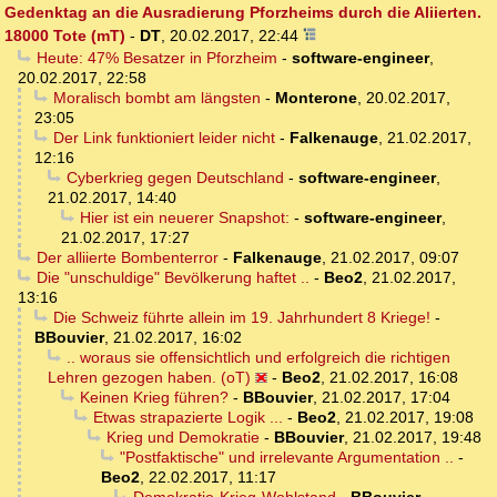
Gedenktag an die Ausradierung Pforzheims durch die Aliierten.
18000 Tote (mT)
-
DT
,
20.02.2017, 22:44
Heute: 47% Besatzer in Pforzheim
-
software-engineer
,
20.02.2017, 22:58
Moralisch bombt am längsten
-
Monterone
,
20.02.2017,
23:05
Der Link funktioniert leider nicht
-
Falkenauge
,
21.02.2017,
12:16
Cyberkrieg gegen Deutschland
-
software-engineer
,
21.02.2017, 14:40
Hier ist ein neuerer Snapshot:
-
software-engineer
,
21.02.2017, 17:27
Der alliierte Bombenterror
-
Falkenauge
,
21.02.2017, 09:07
Die "unschuldige" Bevölkerung haftet ..
-
Beo2
,
21.02.2017,
13:16
Die Schweiz führte allein im 19. Jahrhundert 8 Kriege!
-
BBouvier
,
21.02.2017, 16:02
.. woraus sie offensichtlich und erfolgreich die richtigen
Lehren gezogen haben. (oT)
-
Beo2
,
21.02.2017, 16:08
Keinen Krieg führen?
-
BBouvier
,
21.02.2017, 17:04
Etwas strapazierte Logik ...
-
Beo2
,
21.02.2017, 19:08
Krieg und Demokratie
-
BBouvier
,
21.02.2017, 19:48
"Postfaktische" und irrelevante Argumentation ..
-
Beo2
,
22.02.2017, 11:17