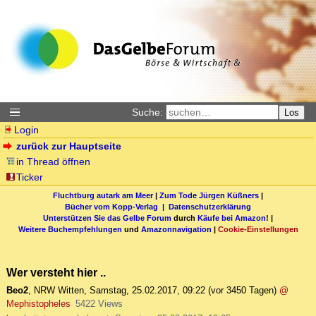
Suche:
Los
Login
zurück zur Hauptseite
in Thread öffnen
Ticker
Fluchtburg autark am Meer
|
Zum Tode Jürgen Küßners
|
Bücher vom Kopp-Verlag |
Datenschutzerklärung
Unterstützen Sie das Gelbe Forum
durch
Käufe bei Amazon
! |
Weitere Buchempfehlungen
und
Amazonnavigation
|
Cookie-Einstellungen
Wer versteht hier ..
Beo2
,
NRW Witten
,
Samstag, 25.02.2017, 09:22
(vor 3450 Tagen)
@
Mephistopheles
5422 Views