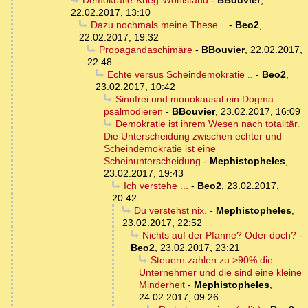
Demokratie-Krieg-Wohlstand
-
BBouvier
,
22.02.2017, 13:10
Dazu nochmals meine These ..
-
Beo2
,
22.02.2017, 19:32
Propagandaschimäre
-
BBouvier
,
22.02.2017,
22:48
Echte versus Scheindemokratie ..
-
Beo2
,
23.02.2017, 10:42
Sinnfrei und monokausal ein Dogma
psalmodieren
-
BBouvier
,
23.02.2017, 16:09
Demokratie ist ihrem Wesen nach totalitär.
Die Unterscheidung zwischen echter und
Scheindemokratie ist eine
Scheinunterscheidung
-
Mephistopheles
,
23.02.2017, 19:43
Ich verstehe ...
-
Beo2
,
23.02.2017,
20:42
Du verstehst nix.
-
Mephistopheles
,
23.02.2017, 22:52
Nichts auf der Pfanne? Oder doch?
-
Beo2
,
23.02.2017, 23:21
Steuern zahlen zu >90% die
Unternehmer und die sind eine kleine
Minderheit
-
Mephistopheles
,
24.02.2017, 09:26