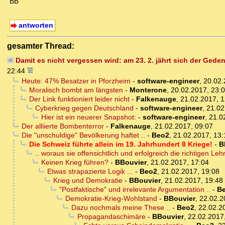
BB
antworten
gesamter Thread:
Damit es nicht vergessen wird: am 23. 2. jährt sich der Gede
22:44
Heute: 47% Besatzer in Pforzheim
-
software-engineer
,
20.02.
Moralisch bombt am längsten
-
Monterone
,
20.02.2017, 23:
Der Link funktioniert leider nicht
-
Falkenauge
,
21.02.2017, 1
Cyberkrieg gegen Deutschland
-
software-engineer
,
21.02
Hier ist ein neuerer Snapshot:
-
software-engineer
,
21.0
Der alliierte Bombenterror
-
Falkenauge
,
21.02.2017, 09:07
Die "unschuldige" Bevölkerung haftet ..
-
Beo2
,
21.02.2017, 13:
Die Schweiz führte allein im 19. Jahrhundert 8 Kriege!
-
B
.. woraus sie offensichtlich und erfolgreich die richtigen L
Keinen Krieg führen?
-
BBouvier
,
21.02.2017, 17:04
Etwas strapazierte Logik ...
-
Beo2
,
21.02.2017, 19:08
Krieg und Demokratie
-
BBouvier
,
21.02.2017, 19:48
"Postfaktische" und irrelevante Argumentation ..
-
B
Demokratie-Krieg-Wohlstand
-
BBouvier
,
22.02.2
Dazu nochmals meine These ..
-
Beo2
,
22.02.2
Propagandaschimäre
-
BBouvier
,
22.02.2017