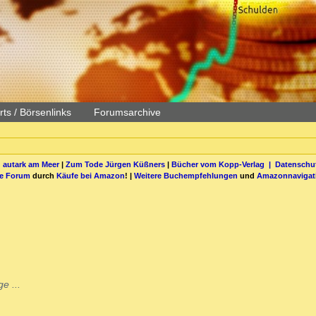
ts / Börsenlinks
Forumsarchive
 autark am Meer
|
Zum Tode Jürgen Küßners
|
Bücher vom Kopp-Verlag |
Datenschut
be Forum
durch
Käufe bei Amazon
! |
Weitere Buchempfehlungen
und
Amazonnavigat
e ...