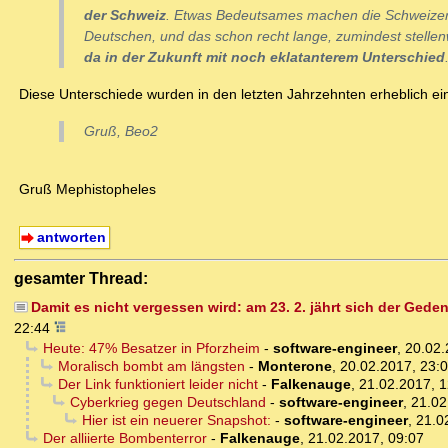
der Schweiz
. Etwas Bedeutsames machen die Schweizer 
Deutschen, und das schon recht lange, zumindest stelle
da in der Zukunft mit noch eklatanterem Unterschied
Diese Unterschiede wurden in den letzten Jahrzehnten erheblich e
Gruß, Beo2
Gruß Mephistopheles
antworten
gesamter Thread:
Damit es nicht vergessen wird: am 23. 2. jährt sich der Gede
22:44
Heute: 47% Besatzer in Pforzheim
-
software-engineer
,
20.02.
Moralisch bombt am längsten
-
Monterone
,
20.02.2017, 23:
Der Link funktioniert leider nicht
-
Falkenauge
,
21.02.2017, 1
Cyberkrieg gegen Deutschland
-
software-engineer
,
21.02
Hier ist ein neuerer Snapshot:
-
software-engineer
,
21.0
Der alliierte Bombenterror
-
Falkenauge
,
21.02.2017, 09:07