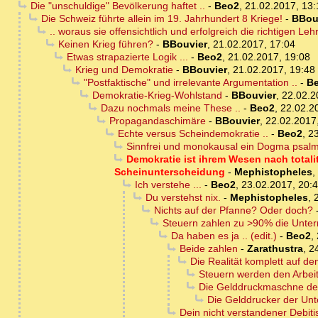
Die "unschuldige" Bevölkerung haftet ..
-
Beo2
,
21.02.2017, 13:
Die Schweiz führte allein im 19. Jahrhundert 8 Kriege!
-
BBou
.. woraus sie offensichtlich und erfolgreich die richtigen L
Keinen Krieg führen?
-
BBouvier
,
21.02.2017, 17:04
Etwas strapazierte Logik ...
-
Beo2
,
21.02.2017, 19:08
Krieg und Demokratie
-
BBouvier
,
21.02.2017, 19:48
"Postfaktische" und irrelevante Argumentation ..
-
B
Demokratie-Krieg-Wohlstand
-
BBouvier
,
22.02.2
Dazu nochmals meine These ..
-
Beo2
,
22.02.2
Propagandaschimäre
-
BBouvier
,
22.02.2017
Echte versus Scheindemokratie ..
-
Beo2
,
23
Sinnfrei und monokausal ein Dogma psal
Demokratie ist ihrem Wesen nach totali
Scheinunterscheidung
-
Mephistopheles
,
Ich verstehe ...
-
Beo2
,
23.02.2017, 20:
Du verstehst nix.
-
Mephistopheles
,
Nichts auf der Pfanne? Oder doch?
Steuern zahlen zu >90% die Untern
Da haben es ja .. (edit.)
-
Beo2
,
Beide zahlen
-
Zarathustra
,
2
Die Realität komplett auf dem
Steuern werden den Arbei
Die Gelddruckmaschne d
Die Gelddrucker der Unt
Dein nicht verstandener Debit