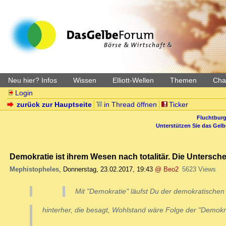
Neu hier? Infos
Wissen
Elliott-Wellen
Themen
Char
Login
zurück zur Hauptseite
in Thread öffnen
Ticker
Fluchtburg
Unterstützen Sie das Gel
Demokratie ist ihrem Wesen nach totalitär. Die Untersc
Mephistopheles
,
Donnerstag, 23.02.2017, 19:43
@ Beo2
5623 Views
Mit "Demokratie" läufst Du der demokratisch
hinterher, die besagt, Wohlstand wäre Folge der "Demokra