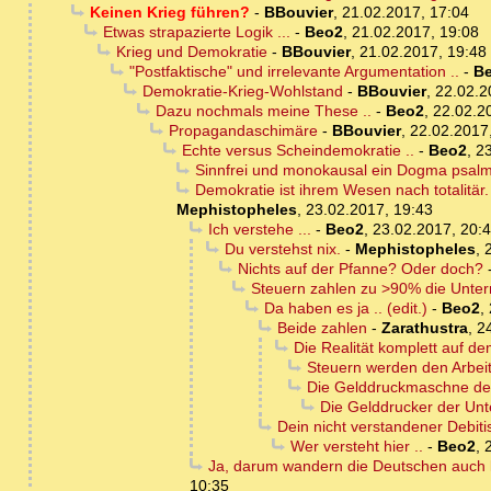
Keinen Krieg führen?
-
BBouvier
,
21.02.2017, 17:04
Etwas strapazierte Logik ...
-
Beo2
,
21.02.2017, 19:08
Krieg und Demokratie
-
BBouvier
,
21.02.2017, 19:48
"Postfaktische" und irrelevante Argumentation ..
-
B
Demokratie-Krieg-Wohlstand
-
BBouvier
,
22.02.2
Dazu nochmals meine These ..
-
Beo2
,
22.02.2
Propagandaschimäre
-
BBouvier
,
22.02.2017
Echte versus Scheindemokratie ..
-
Beo2
,
23
Sinnfrei und monokausal ein Dogma psal
Demokratie ist ihrem Wesen nach totalitär
Mephistopheles
,
23.02.2017, 19:43
Ich verstehe ...
-
Beo2
,
23.02.2017, 20:
Du verstehst nix.
-
Mephistopheles
,
Nichts auf der Pfanne? Oder doch?
Steuern zahlen zu >90% die Untern
Da haben es ja .. (edit.)
-
Beo2
,
Beide zahlen
-
Zarathustra
,
2
Die Realität komplett auf dem
Steuern werden den Arbei
Die Gelddruckmaschne d
Die Gelddrucker der Unt
Dein nicht verstandener Debit
Wer versteht hier ..
-
Beo2
,
Ja, darum wandern die Deutschen auch l
10:35