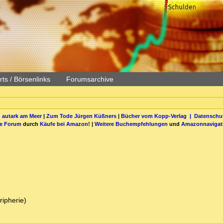
ts / Börsenlinks
Forumsarchive
 autark am Meer
|
Zum Tode Jürgen Küßners
|
Bücher vom Kopp-Verlag |
Datenschut
be Forum
durch
Käufe bei Amazon
! |
Weitere Buchempfehlungen
und
Amazonnavigat
ripherie)