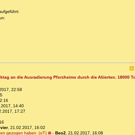
ufgeführt.
un:
nktag an die Ausradierung Pforzheims durch die Aliierten. 18000 T
2017, 22:58
05
2:16
.2017, 14:40
2.2017, 17:27
16
vier
,
21.02.2017, 16:02
ehren gezogen haben. (oT)
-
Beo2
,
21.02.2017, 16:08