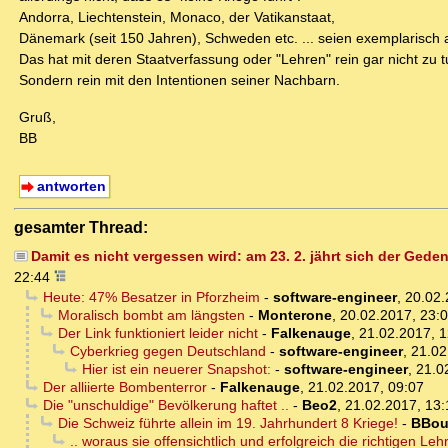
Andorra, Liechtenstein, Monaco, der Vatikanstaat,
Dänemark (seit 150 Jahren), Schweden etc. ... seien exemplarisch a
Das hat mit deren Staatverfassung oder "Lehren" rein gar nicht zu t
Sondern rein mit den Intentionen seiner Nachbarn.
Gruß,
BB
antworten
gesamter Thread:
Damit es nicht vergessen wird: am 23. 2. jährt sich der Gede
22:44
Heute: 47% Besatzer in Pforzheim
-
software-engineer
,
20.02.
Moralisch bombt am längsten
-
Monterone
,
20.02.2017, 23:
Der Link funktioniert leider nicht
-
Falkenauge
,
21.02.2017, 1
Cyberkrieg gegen Deutschland
-
software-engineer
,
21.02
Hier ist ein neuerer Snapshot:
-
software-engineer
,
21.0
Der alliierte Bombenterror
-
Falkenauge
,
21.02.2017, 09:07
Die "unschuldige" Bevölkerung haftet ..
-
Beo2
,
21.02.2017, 13:
Die Schweiz führte allein im 19. Jahrhundert 8 Kriege!
-
BBou
.. woraus sie offensichtlich und erfolgreich die richtigen L