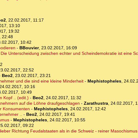
eo2
,
22.02.2017, 11:17
017, 13:10
017, 19:32
, 22:48
.02.2017, 10:42
modieren
-
BBouvier
,
23.02.2017, 16:09
. Die Unterscheidung zwischen echter und Scheindemokratie ist eine S
42
23.02.2017, 22:52
-
Beo2
,
23.02.2017, 23:21
ehmer und die sind eine kleine Minderheit
-
Mephistopheles
,
24.02.
24.02.2017, 10:16
4.02.2017, 10:49
 Kopf .. (edit.)
-
Beo2
,
24.02.2017, 11:32
tnehmern auf die Löhne draufgeschlagen
-
Zarathustra
,
24.02.2017, 1
er Konsumenten
-
Mephistopheles
,
24.02.2017, 12:42
ernehmer ..
-
Beo2
,
24.02.2017, 19:41
ismus
-
Mephistopheles
,
24.02.2017, 10:55
25.02.2017, 09:22
ieber Richtung Feudalstaaten als in die Schweiz - reiner Masochismus