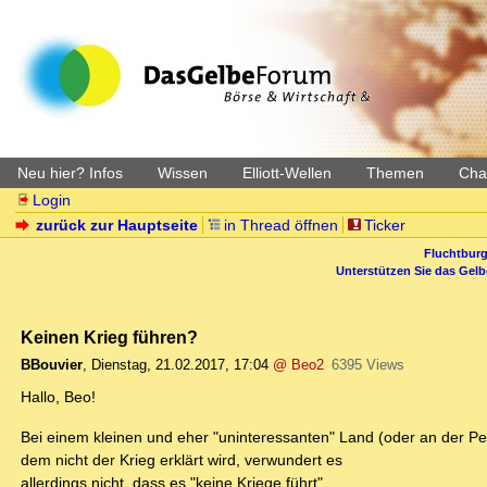
Neu hier? Infos
Wissen
Elliott-Wellen
Themen
Char
Login
zurück zur Hauptseite
in Thread öffnen
Ticker
Fluchtburg
Unterstützen Sie das Gel
Keinen Krieg führen?
BBouvier
,
Dienstag, 21.02.2017, 17:04
@ Beo2
6395 Views
Hallo, Beo!
Bei einem kleinen und eher "uninteressanten" Land (oder an der Pe
dem nicht der Krieg erklärt wird, verwundert es
allerdings nicht, dass es "keine Kriege führt".