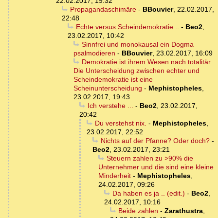
22.02.2017, 19:32
Propagandaschimäre
-
BBouvier
,
22.02.2017,
22:48
Echte versus Scheindemokratie ..
-
Beo2
,
23.02.2017, 10:42
Sinnfrei und monokausal ein Dogma
psalmodieren
-
BBouvier
,
23.02.2017, 16:09
Demokratie ist ihrem Wesen nach totalitär.
Die Unterscheidung zwischen echter und
Scheindemokratie ist eine
Scheinunterscheidung
-
Mephistopheles
,
23.02.2017, 19:43
Ich verstehe ...
-
Beo2
,
23.02.2017,
20:42
Du verstehst nix.
-
Mephistopheles
,
23.02.2017, 22:52
Nichts auf der Pfanne? Oder doch?
-
Beo2
,
23.02.2017, 23:21
Steuern zahlen zu >90% die
Unternehmer und die sind eine kleine
Minderheit
-
Mephistopheles
,
24.02.2017, 09:26
Da haben es ja .. (edit.)
-
Beo2
,
24.02.2017, 10:16
Beide zahlen
-
Zarathustra
,