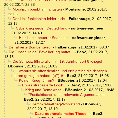
20.02.2017, 22:58
Moralisch bombt am längsten
-
Monterone
,
20.02.2017,
23:05
Der Link funktioniert leider nicht
-
Falkenauge
,
21.02.2017,
12:16
Cyberkrieg gegen Deutschland
-
software-engineer
,
21.02.2017, 14:40
Hier ist ein neuerer Snapshot:
-
software-engineer
,
21.02.2017, 17:27
Der alliierte Bombenterror
-
Falkenauge
,
21.02.2017, 09:07
Die "unschuldige" Bevölkerung haftet ..
-
Beo2
,
21.02.2017,
13:16
Die Schweiz führte allein im 19. Jahrhundert 8 Kriege!
-
BBouvier
,
21.02.2017, 16:02
.. woraus sie offensichtlich und erfolgreich die richtigen
Lehren gezogen haben. (oT)
-
Beo2
,
21.02.2017, 16:08
Keinen Krieg führen?
-
BBouvier
,
21.02.2017, 17:04
Etwas strapazierte Logik ...
-
Beo2
,
21.02.2017, 19:08
Krieg und Demokratie
-
BBouvier
,
21.02.2017, 19:48
"Postfaktische" und irrelevante Argumentation ..
-
Beo2
,
22.02.2017, 11:17
Demokratie-Krieg-Wohlstand
-
BBouvier
,
22.02.2017, 13:10
Dazu nochmals meine These ..
-
Beo2
,