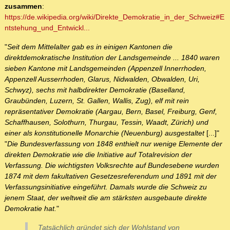
zusammen
:
https://de.wikipedia.org/wiki/Direkte_Demokratie_in_der_Schweiz#E
ntstehung_und_Entwickl...
"
Seit dem Mittelalter gab es in einigen Kantonen die
direktdemokratische Institution der Landsgemeinde ... 1840 waren
sieben Kantone mit Landsgemeinden (Appenzell Innerrhoden,
Appenzell Ausserrhoden, Glarus, Nidwalden, Obwalden, Uri,
Schwyz), sechs mit halbdirekter Demokratie (Baselland,
Graubünden, Luzern, St. Gallen, Wallis, Zug), elf mit rein
repräsentativer Demokratie (Aargau, Bern, Basel, Freiburg, Genf,
Schaffhausen, Solothurn, Thurgau, Tessin, Waadt, Zürich) und
einer als konstitutionelle Monarchie (Neuenburg) ausgestaltet
[...]"
"
Die Bundesverfassung von 1848 enthielt nur wenige Elemente der
direkten Demokratie wie die Initiative auf Totalrevision der
Verfassung. Die wichtigsten Volksrechte auf Bundesebene wurden
1874 mit dem fakultativen Gesetzesreferendum und 1891 mit der
Verfassungsinitiative eingeführt. Damals wurde die Schweiz zu
jenem Staat, der weltweit die am stärksten ausgebaute direkte
Demokratie hat.
"
Tatsächlich gründet sich der Wohlstand von