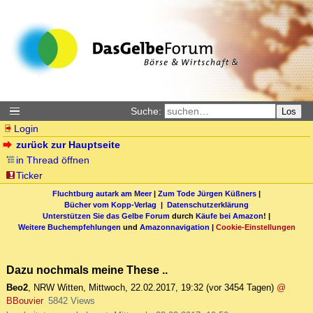
Suche:
Los
Login
zurück zur Hauptseite
in Thread öffnen
Ticker
Fluchtburg autark am Meer
|
Zum Tode Jürgen Küßners
|
Bücher vom Kopp-Verlag |
Datenschutzerklärung
Unterstützen Sie das Gelbe Forum
durch
Käufe bei Amazon
! |
Weitere Buchempfehlungen
und
Amazonnavigation
|
Cookie-Einstellungen
Dazu nochmals meine These ..
Beo2
,
NRW Witten
,
Mittwoch, 22.02.2017, 19:32
(vor 3454 Tagen)
@
BBouvier
5842 Views