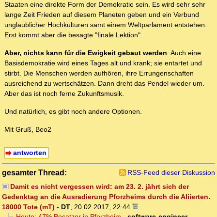
Staaten eine direkte Form der Demokratie sein. Es wird sehr sehr
lange Zeit Frieden auf diesem Planeten geben und ein Verbund
unglaublicher Hochkulturen samt einem Weltparlament entstehen.
Erst kommt aber die besagte "finale Lektion".
Aber, nichts kann für die Ewigkeit gebaut werden
: Auch eine
Basisdemokratie wird eines Tages alt und krank; sie entartet und
stirbt. Die Menschen werden aufhören, ihre Errungenschaften
ausreichend zu wertschätzen. Dann dreht das Pendel wieder um.
Aber das ist noch ferne Zukunftsmusik.
Und natürlich, es gibt noch andere Optionen.
Mit Gruß, Beo2
antworten
gesamter Thread:
RSS-Feed dieser Diskussion
Damit es nicht vergessen wird: am 23. 2. jährt sich der
Gedenktag an die Ausradierung Pforzheims durch die Aliierten.
18000 Tote (mT)
-
DT
,
20.02.2017, 22:44
Heute: 47% Besatzer in Pforzheim
-
software-engineer
,