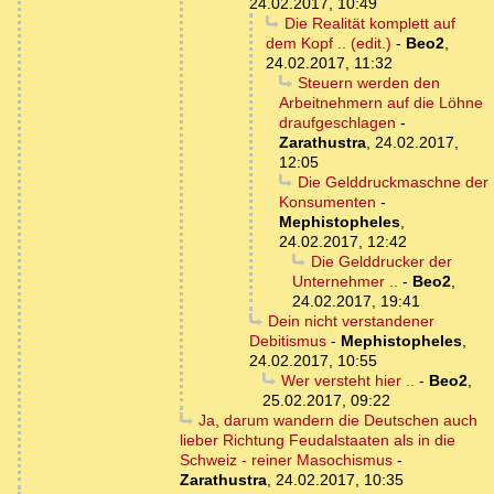
24.02.2017, 10:49
Die Realität komplett auf
dem Kopf .. (edit.)
-
Beo2
,
24.02.2017, 11:32
Steuern werden den
Arbeitnehmern auf die Löhne
draufgeschlagen
-
Zarathustra
,
24.02.2017,
12:05
Die Gelddruckmaschne der
Konsumenten
-
Mephistopheles
,
24.02.2017, 12:42
Die Gelddrucker der
Unternehmer ..
-
Beo2
,
24.02.2017, 19:41
Dein nicht verstandener
Debitismus
-
Mephistopheles
,
24.02.2017, 10:55
Wer versteht hier ..
-
Beo2
,
25.02.2017, 09:22
Ja, darum wandern die Deutschen auch
lieber Richtung Feudalstaaten als in die
Schweiz - reiner Masochismus
-
Zarathustra
,
24.02.2017, 10:35