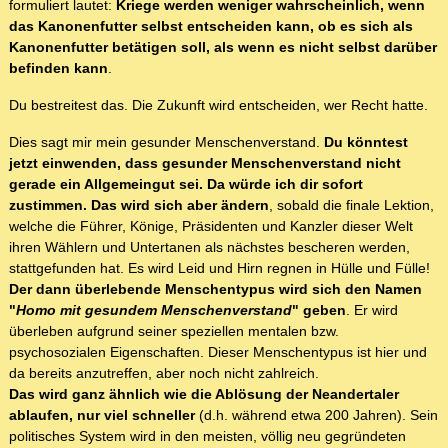
formuliert lautet:
Kriege werden weniger wahrscheinlich, wenn
das Kanonenfutter selbst entscheiden kann, ob es sich als
Kanonenfutter betätigen soll, als wenn es nicht selbst darüber
befinden kann
.
Du bestreitest das. Die Zukunft wird entscheiden, wer Recht hatte.
Dies sagt mir mein gesunder Menschenverstand.
Du könntest
jetzt einwenden, dass gesunder Menschenverstand nicht
gerade ein Allgemeingut sei. Da würde ich dir sofort
zustimmen. Das wird sich aber ändern
, sobald die finale Lektion,
welche die Führer, Könige, Präsidenten und Kanzler dieser Welt
ihren Wählern und Untertanen als nächstes bescheren werden,
stattgefunden hat. Es wird Leid und Hirn regnen in Hülle und Fülle!
Der dann überlebende Menschentypus wird sich den Namen
"
Homo mit gesundem Menschenverstand
" geben
. Er wird
überleben aufgrund seiner speziellen mentalen bzw.
psychosozialen Eigenschaften. Dieser Menschentypus ist hier und
da bereits anzutreffen, aber noch nicht zahlreich.
Das wird ganz ähnlich wie die Ablösung der Neandertaler
ablaufen, nur viel schneller
(d.h. während etwa 200 Jahren). Sein
politisches System wird in den meisten, völlig neu gegründeten