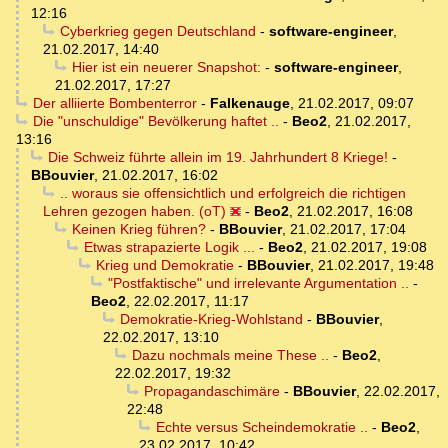
12:16
Cyberkrieg gegen Deutschland
-
software-engineer
,
21.02.2017, 14:40
Hier ist ein neuerer Snapshot:
-
software-engineer
,
21.02.2017, 17:27
Der alliierte Bombenterror
-
Falkenauge
,
21.02.2017, 09:07
Die "unschuldige" Bevölkerung haftet ..
-
Beo2
,
21.02.2017,
13:16
Die Schweiz führte allein im 19. Jahrhundert 8 Kriege!
-
BBouvier
,
21.02.2017, 16:02
.. woraus sie offensichtlich und erfolgreich die richtigen
Lehren gezogen haben. (oT)
-
Beo2
,
21.02.2017, 16:08
Keinen Krieg führen?
-
BBouvier
,
21.02.2017, 17:04
Etwas strapazierte Logik ...
-
Beo2
,
21.02.2017, 19:08
Krieg und Demokratie
-
BBouvier
,
21.02.2017, 19:48
"Postfaktische" und irrelevante Argumentation ..
-
Beo2
,
22.02.2017, 11:17
Demokratie-Krieg-Wohlstand
-
BBouvier
,
22.02.2017, 13:10
Dazu nochmals meine These ..
-
Beo2
,
22.02.2017, 19:32
Propagandaschimäre
-
BBouvier
,
22.02.2017,
22:48
Echte versus Scheindemokratie ..
-
Beo2
,
23.02.2017, 10:42