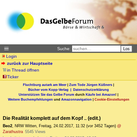
Suche:
Los
Login
zurück zur Hauptseite
in Thread öffnen
Ticker
Fluchtburg autark am Meer
|
Zum Tode Jürgen Küßners
|
Bücher vom Kopp-Verlag |
Datenschutzerklärung
Unterstützen Sie das Gelbe Forum
durch
Käufe bei Amazon
! |
Weitere Buchempfehlungen
und
Amazonnavigation
|
Cookie-Einstellungen
Die Realität komplett auf dem Kopf .. (edit.)
Beo2
,
NRW Witten
,
Freitag, 24.02.2017, 11:32
(vor 3452 Tagen)
@
Zarathustra
5545 Views