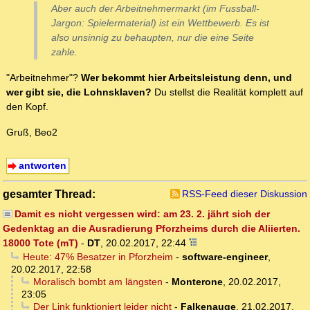
Aber auch der Arbeitnehmermarkt (im Fussball-
Jargon: Spielermaterial) ist ein Wettbewerb. Es ist
also unsinnig zu behaupten, nur die eine Seite
zahle.
"Arbeitnehmer"?
Wer bekommt hier Arbeitsleistung denn, und
wer gibt sie, die Lohnsklaven?
Du stellst die Realität komplett auf
den Kopf.
Gruß, Beo2
antworten
gesamter Thread:
RSS-Feed dieser Diskussion
Damit es nicht vergessen wird: am 23. 2. jährt sich der
Gedenktag an die Ausradierung Pforzheims durch die Aliierten.
18000 Tote (mT)
-
DT
,
20.02.2017, 22:44
Heute: 47% Besatzer in Pforzheim
-
software-engineer
,
20.02.2017, 22:58
Moralisch bombt am längsten
-
Monterone
,
20.02.2017,
23:05
Der Link funktioniert leider nicht
-
Falkenauge
,
21.02.2017,