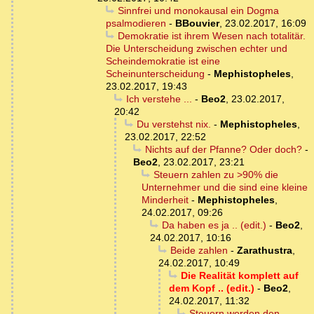
Sinnfrei und monokausal ein Dogma
psalmodieren
-
BBouvier
,
23.02.2017, 16:09
Demokratie ist ihrem Wesen nach totalitär.
Die Unterscheidung zwischen echter und
Scheindemokratie ist eine
Scheinunterscheidung
-
Mephistopheles
,
23.02.2017, 19:43
Ich verstehe ...
-
Beo2
,
23.02.2017,
20:42
Du verstehst nix.
-
Mephistopheles
,
23.02.2017, 22:52
Nichts auf der Pfanne? Oder doch?
-
Beo2
,
23.02.2017, 23:21
Steuern zahlen zu >90% die
Unternehmer und die sind eine kleine
Minderheit
-
Mephistopheles
,
24.02.2017, 09:26
Da haben es ja .. (edit.)
-
Beo2
,
24.02.2017, 10:16
Beide zahlen
-
Zarathustra
,
24.02.2017, 10:49
Die Realität komplett auf
dem Kopf .. (edit.)
-
Beo2
,
24.02.2017, 11:32
Steuern werden den