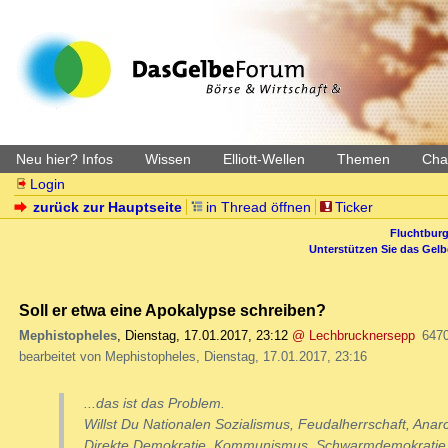
Neu hier? Infos
Wissen
Elliott-Wellen
Themen
Char
Login
zurück zur Hauptseite
in Thread öffnen
Ticker
Fluchtburg
Unterstützen Sie das Gel
Soll er etwa eine Apokalypse schreiben?
Mephistopheles
,
Dienstag, 17.01.2017, 23:12
@ Lechbrucknersepp
647
bearbeitet von Mephistopheles, Dienstag, 17.01.2017, 23:16
...das ist das Problem.
Willst Du Nationalen Sozialismus, Feudalherrschaft, Anar
Direkte Demokratie, Kommunismus, Schwarmdemokratie,