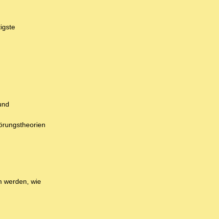
igste
und
wörungstheorien
n werden, wie