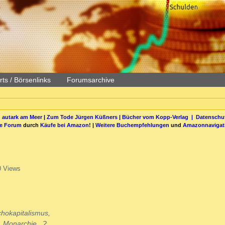
ts / Börsenlinks
Forumsarchive
 autark am Meer
|
Zum Tode Jürgen Küßners
|
Bücher vom Kopp-Verlag |
Datenschut
be Forum
durch
Käufe bei Amazon
! |
Weitere Buchempfehlungen
und
Amazonnavigat
0 Views
chokapitalismus,
 Monarchie...?