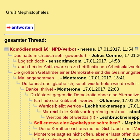
Gruß Mephistopheles
antworten
gesamter Thread:
Komödienstadl â€“ NPD-Verbot
-
nereus
,
17.01.2017, 11:54
Das hätte mich auch sehr gewundert.
-
Julius Corrino
,
17.01.2
Logisch doch
-
sensortimecom
,
17.01.2017, 14:58
auch bei der Antifa wäre es zu beträchtlichen Arbeitsplatzve
Die größten Gefährder einer Demokratie sind die Gesinnungster
Mal angenommen ...
-
Monterone
,
17.01.2017, 13:41
Du kannst das, glaube ich, so oft wiederholen wie du willst
Danke, thrive!
-
Monterone
,
17.01.2017, 22:03
Du lästerst gegen die Demokratie ohne eine Alternative
Ich finde die Kritik sehr wertvoll
-
Oblomow
,
17.01.20
Wertlos bleibt wertlos
-
Lechbrucknersepp
,
17.01
Mir reicht die Kritik vordergründig erst mal
-
stoc
Wertlos bleibt wertlos (II)
-
Lechbrucknersepp
Soll er etwa eine Apokalypse schreiben?
-
Mephis
Deine Kernthese ist aus meiner Sicht auch - mit Ver
Monterone sagt es nicht offen, aber er lässt offen durc
Fata volentem ducunt, nolentem trahunt.
-
Mephist