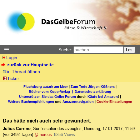
Suche:
Los
Login
zurück zur Hauptseite
in Thread öffnen
Ticker
Fluchtburg autark am Meer
|
Zum Tode Jürgen Küßners
|
Bücher vom Kopp-Verlag |
Datenschutzerklärung
Unterstützen Sie das Gelbe Forum
durch
Käufe bei Amazon
! |
Weitere Buchempfehlungen
und
Amazonnavigation
|
Cookie-Einstellungen
Das hätte mich auch sehr gewundert.
Julius Corrino
,
Sur l'escalier des aveugles
,
Dienstag, 17.01.2017, 11:59
(vor 3492 Tagen)
@ nereus
8256 Views