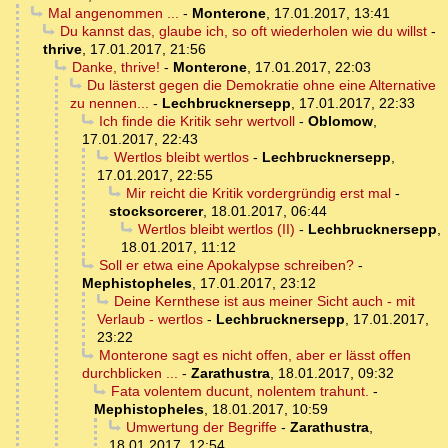
Mal angenommen ...
-
Monterone
,
17.01.2017, 13:41
Du kannst das, glaube ich, so oft wiederholen wie du willst
-
thrive
,
17.01.2017, 21:56
Danke, thrive!
-
Monterone
,
17.01.2017, 22:03
Du lästerst gegen die Demokratie ohne eine Alternative
zu nennen...
-
Lechbrucknersepp
,
17.01.2017, 22:33
Ich finde die Kritik sehr wertvoll
-
Oblomow
,
17.01.2017, 22:43
Wertlos bleibt wertlos
-
Lechbrucknersepp
,
17.01.2017, 22:55
Mir reicht die Kritik vordergründig erst mal
-
stocksorcerer
,
18.01.2017, 06:44
Wertlos bleibt wertlos (II)
-
Lechbrucknersepp
,
18.01.2017, 11:12
Soll er etwa eine Apokalypse schreiben?
-
Mephistopheles
,
17.01.2017, 23:12
Deine Kernthese ist aus meiner Sicht auch - mit
Verlaub - wertlos
-
Lechbrucknersepp
,
17.01.2017,
23:22
Monterone sagt es nicht offen, aber er lässt offen
durchblicken ...
-
Zarathustra
,
18.01.2017, 09:32
Fata volentem ducunt, nolentem trahunt.
-
Mephistopheles
,
18.01.2017, 10:59
Umwertung der Begriffe
-
Zarathustra
,
18.01.2017, 12:54