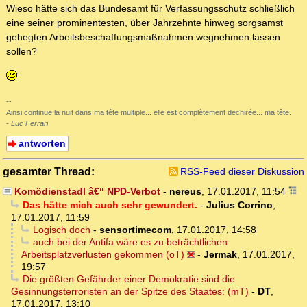
Wieso hätte sich das Bundesamt für Verfassungsschutz schließlich
eine seiner prominentesten, über Jahrzehnte hinweg sorgsamst
gehegten Arbeitsbeschaffungsmaßnahmen wegnehmen lassen
sollen?
--
Ainsi continue la nuit dans ma tête multiple... elle est complètement dechirée... ma tête.
- Luc Ferrari
antworten
gesamter Thread:
RSS-Feed dieser Diskussion
Komödienstadl â€“ NPD-Verbot
-
nereus
,
17.01.2017, 11:54
Das hätte mich auch sehr gewundert.
-
Julius Corrino
,
17.01.2017, 11:59
Logisch doch
-
sensortimecom
,
17.01.2017, 14:58
auch bei der Antifa wäre es zu beträchtlichen
Arbeitsplatzverlusten gekommen (oT)
-
Jermak
,
17.01.2017,
19:57
Die größten Gefährder einer Demokratie sind die
Gesinnungsterroristen an der Spitze des Staates: (mT)
-
DT
,
17.01.2017, 13:10