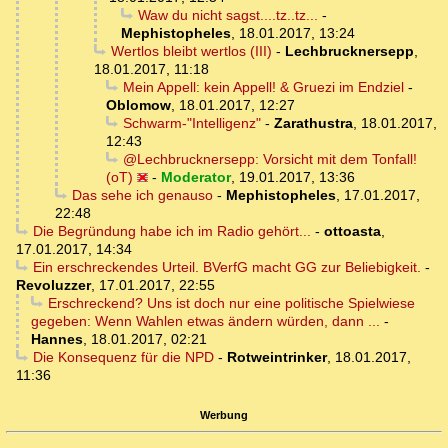
Waw du nicht sagst....tz..tz...
-
Mephistopheles
,
18.01.2017, 13:24
Wertlos bleibt wertlos (III)
-
Lechbrucknersepp
,
18.01.2017, 11:18
Mein Appell: kein Appell! & Gruezi im Endziel
-
Oblomow
,
18.01.2017, 12:27
Schwarm-"Intelligenz"
-
Zarathustra
,
18.01.2017,
12:43
@Lechbrucknersepp: Vorsicht mit dem Tonfall!
(oT)
-
Moderator
,
19.01.2017, 13:36
Das sehe ich genauso
-
Mephistopheles
,
17.01.2017,
22:48
Die Begründung habe ich im Radio gehört...
-
ottoasta
,
17.01.2017, 14:34
Ein erschreckendes Urteil. BVerfG macht GG zur Beliebigkeit.
-
Revoluzzer
,
17.01.2017, 22:55
Erschreckend? Uns ist doch nur eine politische Spielwiese
gegeben: Wenn Wahlen etwas ändern würden, dann ...
-
Hannes
,
18.01.2017, 02:21
Die Konsequenz für die NPD
-
Rotweintrinker
,
18.01.2017,
11:36
Werbung