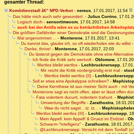
gesamter Thread:
Komödienstadl â€“ NPD-Verbot
-
nereus
,
17.01.2017, 11:54
Das hätte mich auch sehr gewundert.
-
Julius Corrino
,
17.01.2
Logisch doch
-
sensortimecom
,
17.01.2017, 14:58
auch bei der Antifa wäre es zu beträchtlichen Arbeitspl
Die größten Gefährder einer Demokratie sind die Gesinnungster
Mal angenommen ...
-
Monterone
,
17.01.2017, 13:41
Du kannst das, glaube ich, so oft wiederholen wie du willst
Danke, thrive!
-
Monterone
,
17.01.2017, 22:03
Du lästerst gegen die Demokratie ohne eine Alternative
Ich finde die Kritik sehr wertvoll
-
Oblomow
,
17.01.20
Wertlos bleibt wertlos
-
Lechbrucknersepp
,
17.01
Mir reicht die Kritik vordergründig erst mal
-
stoc
Wertlos bleibt wertlos (II)
-
Lechbrucknersepp
Soll er etwa eine Apokalypse schreiben?
-
Mephistop
Deine Kernthese ist aus meiner Sicht auch - mit Ver
Monterone sagt es nicht offen, aber er lässt offen durc
Fata volentem ducunt, nolentem trahunt.
-
Mephist
Umwertung der Begriffe
-
Zarathustra
,
18.01.20
Waw du nicht sagst....tz..tz...
-
Mephistophele
Wertlos bleibt wertlos (III)
-
Lechbrucknersepp
,
18
Mein Appell: kein Appell! & Gruezi im Endziel
-
Ob
Schwarm-"Intelligenz"
-
Zarathustra
,
18.01.2017,
@Lechbrucknersepp: Vorsicht mit dem Tonfall! (o