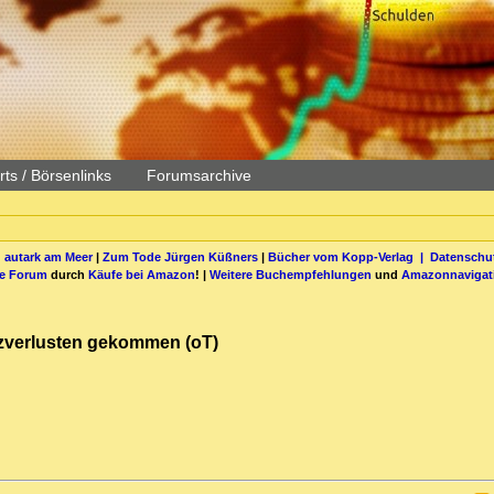
ts / Börsenlinks
Forumsarchive
 autark am Meer
|
Zum Tode Jürgen Küßners
|
Bücher vom Kopp-Verlag |
Datenschut
be Forum
durch
Käufe bei Amazon
! |
Weitere Buchempfehlungen
und
Amazonnavigat
atzverlusten gekommen (oT)