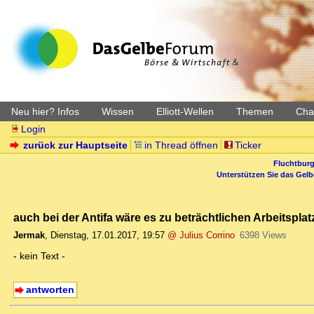
Neu hier? Infos
Wissen
Elliott-Wellen
Themen
Char
Login
zurück zur Hauptseite
in Thread öffnen
Ticker
Fluchtburg
Unterstützen Sie das Gel
auch bei der Antifa wäre es zu beträchtlichen Arbeitspl
Jermak
,
Dienstag, 17.01.2017, 19:57
@ Julius Corrino
6398 Views
- kein Text -
antworten