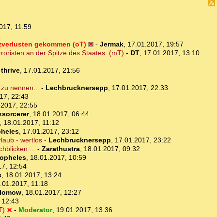
017, 11:59
atzverlusten gekommen (oT)
-
Jermak
,
17.01.2017, 19:57
roristen an der Spitze des Staates: (mT)
-
DT
,
17.01.2017, 13:10
-
thrive
,
17.01.2017, 21:56
 zu nennen...
-
Lechbrucknersepp
,
17.01.2017, 22:33
17, 22:43
.2017, 22:55
ksorcerer
,
18.01.2017, 06:44
,
18.01.2017, 11:12
heles
,
17.01.2017, 23:12
laub - wertlos
-
Lechbrucknersepp
,
17.01.2017, 23:22
hblicken ...
-
Zarathustra
,
18.01.2017, 09:32
opheles
,
18.01.2017, 10:59
17, 12:54
s
,
18.01.2017, 13:24
.01.2017, 11:18
lomow
,
18.01.2017, 12:27
 12:43
T)
-
Moderator
,
19.01.2017, 13:36