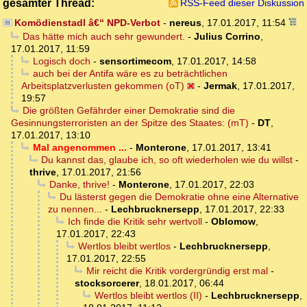
gesamter Thread:
RSS-Feed dieser Diskussion
Komödienstadl â€“ NPD-Verbot
-
nereus
,
17.01.2017, 11:54
Das hätte mich auch sehr gewundert.
-
Julius Corrino
,
17.01.2017, 11:59
Logisch doch
-
sensortimecom
,
17.01.2017, 14:58
auch bei der Antifa wäre es zu beträchtlichen
Arbeitsplatzverlusten gekommen (oT)
-
Jermak
,
17.01.2017,
19:57
Die größten Gefährder einer Demokratie sind die
Gesinnungsterroristen an der Spitze des Staates: (mT)
-
DT
,
17.01.2017, 13:10
Mal angenommen ...
-
Monterone
,
17.01.2017, 13:41
Du kannst das, glaube ich, so oft wiederholen wie du willst
-
thrive
,
17.01.2017, 21:56
Danke, thrive!
-
Monterone
,
17.01.2017, 22:03
Du lästerst gegen die Demokratie ohne eine Alternative
zu nennen...
-
Lechbrucknersepp
,
17.01.2017, 22:33
Ich finde die Kritik sehr wertvoll
-
Oblomow
,
17.01.2017, 22:43
Wertlos bleibt wertlos
-
Lechbrucknersepp
,
17.01.2017, 22:55
Mir reicht die Kritik vordergründig erst mal
-
stocksorcerer
,
18.01.2017, 06:44
Wertlos bleibt wertlos (II)
-
Lechbrucknersepp
,