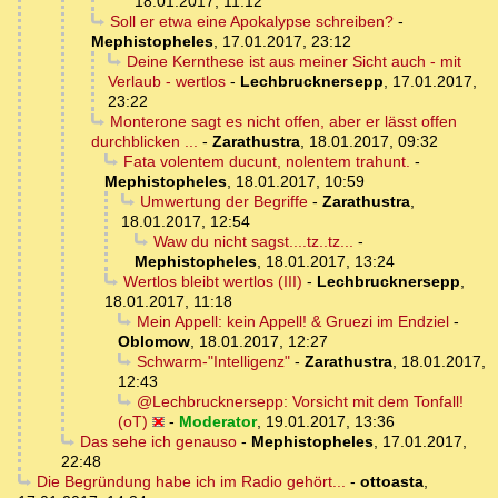
18.01.2017, 11:12
Soll er etwa eine Apokalypse schreiben?
-
Mephistopheles
,
17.01.2017, 23:12
Deine Kernthese ist aus meiner Sicht auch - mit
Verlaub - wertlos
-
Lechbrucknersepp
,
17.01.2017,
23:22
Monterone sagt es nicht offen, aber er lässt offen
durchblicken ...
-
Zarathustra
,
18.01.2017, 09:32
Fata volentem ducunt, nolentem trahunt.
-
Mephistopheles
,
18.01.2017, 10:59
Umwertung der Begriffe
-
Zarathustra
,
18.01.2017, 12:54
Waw du nicht sagst....tz..tz...
-
Mephistopheles
,
18.01.2017, 13:24
Wertlos bleibt wertlos (III)
-
Lechbrucknersepp
,
18.01.2017, 11:18
Mein Appell: kein Appell! & Gruezi im Endziel
-
Oblomow
,
18.01.2017, 12:27
Schwarm-"Intelligenz"
-
Zarathustra
,
18.01.2017,
12:43
@Lechbrucknersepp: Vorsicht mit dem Tonfall!
(oT)
-
Moderator
,
19.01.2017, 13:36
Das sehe ich genauso
-
Mephistopheles
,
17.01.2017,
22:48
Die Begründung habe ich im Radio gehört...
-
ottoasta
,