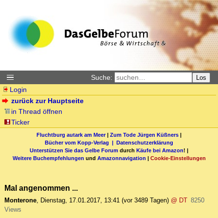
Suche:
Los
Login
zurück zur Hauptseite
in Thread öffnen
Ticker
Fluchtburg autark am Meer
|
Zum Tode Jürgen Küßners
|
Bücher vom Kopp-Verlag |
Datenschutzerklärung
Unterstützen Sie das Gelbe Forum
durch
Käufe bei Amazon
! |
Weitere Buchempfehlungen
und
Amazonnavigation
|
Cookie-Einstellungen
Mal angenommen ...
Monterone
,
Dienstag, 17.01.2017, 13:41
(vor 3489 Tagen)
@ DT
8250
Views