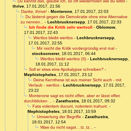
Du kannst das, glaube ich, so oft wiederholen wie du willst
-
thrive
,
17.01.2017, 21:56
Danke, thrive!
-
Monterone
,
17.01.2017, 22:03
Du lästerst gegen die Demokratie ohne eine Alternative
zu nennen...
-
Lechbrucknersepp
,
17.01.2017, 22:33
Ich finde die Kritik sehr wertvoll
-
Oblomow
,
17.01.2017, 22:43
Wertlos bleibt wertlos
-
Lechbrucknersepp
,
17.01.2017, 22:55
Mir reicht die Kritik vordergründig erst mal
-
stocksorcerer
,
18.01.2017, 06:44
Wertlos bleibt wertlos (II)
-
Lechbrucknersepp
,
18.01.2017, 11:12
Soll er etwa eine Apokalypse schreiben?
-
Mephistopheles
,
17.01.2017, 23:12
Deine Kernthese ist aus meiner Sicht auch - mit
Verlaub - wertlos
-
Lechbrucknersepp
,
17.01.2017,
23:22
Monterone sagt es nicht offen, aber er lässt offen
durchblicken ...
-
Zarathustra
,
18.01.2017, 09:32
Fata volentem ducunt, nolentem trahunt.
-
Mephistopheles
,
18.01.2017, 10:59
Umwertung der Begriffe
-
Zarathustra
,
18.01.2017, 12:54
Waw du nicht sagst....tz..tz...
-