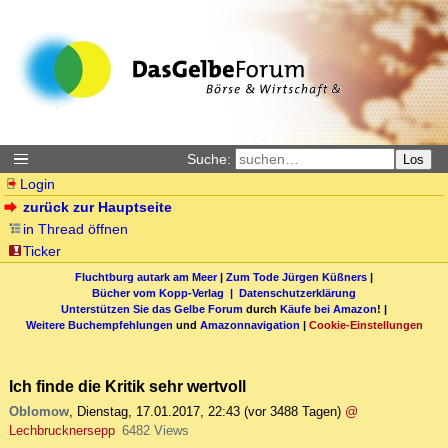
Suche:
Los
Login
zurück zur Hauptseite
in Thread öffnen
Ticker
Fluchtburg autark am Meer
|
Zum Tode Jürgen Küßners
|
Bücher vom Kopp-Verlag |
Datenschutzerklärung
Unterstützen Sie das Gelbe Forum
durch
Käufe bei Amazon
! |
Weitere Buchempfehlungen
und
Amazonnavigation
|
Cookie-Einstellungen
Ich finde die Kritik sehr wertvoll
Oblomow
,
Dienstag, 17.01.2017, 22:43
(vor 3488 Tagen)
@
Lechbrucknersepp
6482 Views