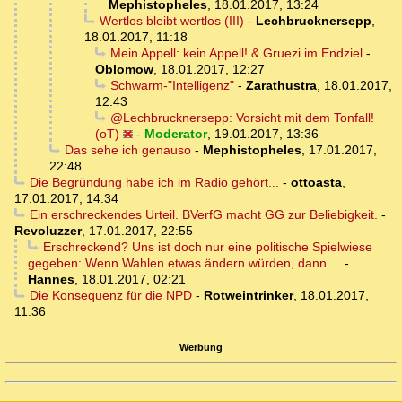
Mephistopheles
,
18.01.2017, 13:24
Wertlos bleibt wertlos (III)
-
Lechbrucknersepp
,
18.01.2017, 11:18
Mein Appell: kein Appell! & Gruezi im Endziel
-
Oblomow
,
18.01.2017, 12:27
Schwarm-"Intelligenz"
-
Zarathustra
,
18.01.2017,
12:43
@Lechbrucknersepp: Vorsicht mit dem Tonfall!
(oT)
-
Moderator
,
19.01.2017, 13:36
Das sehe ich genauso
-
Mephistopheles
,
17.01.2017,
22:48
Die Begründung habe ich im Radio gehört...
-
ottoasta
,
17.01.2017, 14:34
Ein erschreckendes Urteil. BVerfG macht GG zur Beliebigkeit.
-
Revoluzzer
,
17.01.2017, 22:55
Erschreckend? Uns ist doch nur eine politische Spielwiese
gegeben: Wenn Wahlen etwas ändern würden, dann ...
-
Hannes
,
18.01.2017, 02:21
Die Konsequenz für die NPD
-
Rotweintrinker
,
18.01.2017,
11:36
Werbung