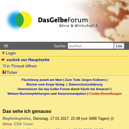
Suche:
Los
Login
zurück zur Hauptseite
in Thread öffnen
Ticker
Fluchtburg autark am Meer
|
Zum Tode Jürgen Küßners
|
Bücher vom Kopp-Verlag |
Datenschutzerklärung
Unterstützen Sie das Gelbe Forum
durch
Käufe bei Amazon
! |
Weitere Buchempfehlungen
und
Amazonnavigation
|
Cookie-Einstellungen
Das sehe ich genauso
Mephistopheles
,
Dienstag, 17.01.2017, 22:48
(vor 3488 Tagen)
@
thrive
6366 Views