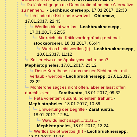
Du lästerst gegen die Demokratie ohne eine Alternative
zu nennen...
-
Lechbrucknersepp
,
17.01.2017, 22:33
Ich finde die Kritik sehr wertvoll
-
Oblomow
,
17.01.2017, 22:43
Wertlos bleibt wertlos
-
Lechbrucknersepp
,
17.01.2017, 22:55
Mir reicht die Kritik vordergründig erst mal
-
stocksorcerer
,
18.01.2017, 06:44
Wertlos bleibt wertlos (II)
-
Lechbrucknersepp
,
18.01.2017, 11:12
Soll er etwa eine Apokalypse schreiben?
-
Mephistopheles
,
17.01.2017, 23:12
Deine Kernthese ist aus meiner Sicht auch - mit
Verlaub - wertlos
-
Lechbrucknersepp
,
17.01.2017,
23:22
Monterone sagt es nicht offen, aber er lässt offen
durchblicken ...
-
Zarathustra
,
18.01.2017, 09:32
Fata volentem ducunt, nolentem trahunt.
-
Mephistopheles
,
18.01.2017, 10:59
Umwertung der Begriffe
-
Zarathustra
,
18.01.2017, 12:54
Waw du nicht sagst....tz..tz...
-
Mephistopheles
,
18.01.2017, 13:24
Wertlos bleibt wertlos (III)
-
Lechbrucknersepp
,
18.01.2017, 11:18