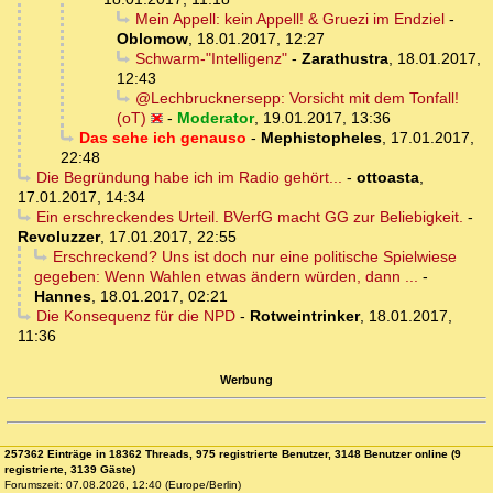
Mein Appell: kein Appell! & Gruezi im Endziel
-
Oblomow
,
18.01.2017, 12:27
Schwarm-"Intelligenz"
-
Zarathustra
,
18.01.2017,
12:43
@Lechbrucknersepp: Vorsicht mit dem Tonfall!
(oT)
-
Moderator
,
19.01.2017, 13:36
Das sehe ich genauso
-
Mephistopheles
,
17.01.2017,
22:48
Die Begründung habe ich im Radio gehört...
-
ottoasta
,
17.01.2017, 14:34
Ein erschreckendes Urteil. BVerfG macht GG zur Beliebigkeit.
-
Revoluzzer
,
17.01.2017, 22:55
Erschreckend? Uns ist doch nur eine politische Spielwiese
gegeben: Wenn Wahlen etwas ändern würden, dann ...
-
Hannes
,
18.01.2017, 02:21
Die Konsequenz für die NPD
-
Rotweintrinker
,
18.01.2017,
11:36
Werbung
257362 Einträge in 18362 Threads, 975 registrierte Benutzer, 3148 Benutzer online (9
registrierte, 3139 Gäste)
Forumszeit: 07.08.2026, 12:40 (Europe/Berlin)