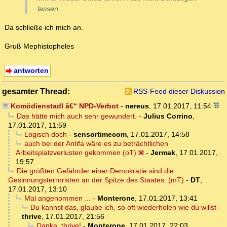
lassen.
Da schließe ich mich an.
Gruß Mephistopheles
antworten
gesamter Thread:
RSS-Feed dieser Diskussion
Komödienstadl â€“ NPD-Verbot
-
nereus
,
17.01.2017, 11:54
Das hätte mich auch sehr gewundert.
-
Julius Corrino
,
17.01.2017, 11:59
Logisch doch
-
sensortimecom
,
17.01.2017, 14:58
auch bei der Antifa wäre es zu beträchtlichen
Arbeitsplatzverlusten gekommen (oT)
-
Jermak
,
17.01.2017,
19:57
Die größten Gefährder einer Demokratie sind die
Gesinnungsterroristen an der Spitze des Staates: (mT)
-
DT
,
17.01.2017, 13:10
Mal angenommen ...
-
Monterone
,
17.01.2017, 13:41
Du kannst das, glaube ich, so oft wiederholen wie du willst
-
thrive
,
17.01.2017, 21:56
Danke, thrive!
-
Monterone
,
17.01.2017, 22:03