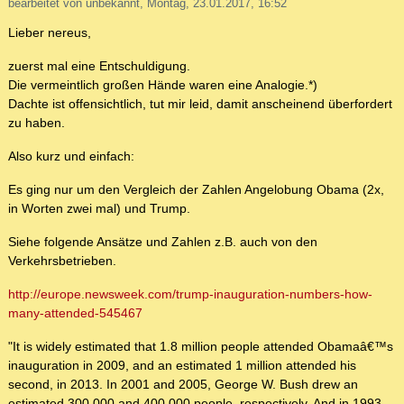
bearbeitet von unbekannt, Montag, 23.01.2017, 16:52
Lieber nereus,
zuerst mal eine Entschuldigung.
Die vermeintlich großen Hände waren eine Analogie.*)
Dachte ist offensichtlich, tut mir leid, damit anscheinend überfordert
zu haben.
Also kurz und einfach:
Es ging nur um den Vergleich der Zahlen Angelobung Obama (2x,
in Worten zwei mal) und Trump.
Siehe folgende Ansätze und Zahlen z.B. auch von den
Verkehrsbetrieben.
http://europe.newsweek.com/trump-inauguration-numbers-how-
many-attended-545467
"It is widely estimated that 1.8 million people attended Obamaâ€™s
inauguration in 2009, and an estimated 1 million attended his
second, in 2013. In 2001 and 2005, George W. Bush drew an
estimated 300,000 and 400,000 people, respectively. And in 1993