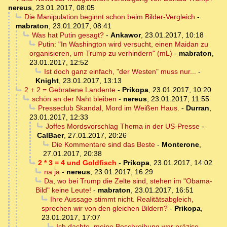
nereus
,
23.01.2017, 08:05
Die Manipulation beginnt schon beim Bilder-Vergleich
-
mabraton
,
23.01.2017, 08:41
Was hat Putin gesagt?
-
Ankawor
,
23.01.2017, 10:18
Putin: "In Washington wird versucht, einen Maidan zu
organisieren, um Trump zu verhindern" (mL)
-
mabraton
,
23.01.2017, 12:52
Ist doch ganz einfach, "der Westen" muss nur...
-
Knight
,
23.01.2017, 13:13
2 + 2 = Gebratene Landente
-
Prikopa
,
23.01.2017, 10:20
schön an der Naht bleiben
-
nereus
,
23.01.2017, 11:55
Presseclub Skandal, Mord im Weißen Haus.
-
Durran
,
23.01.2017, 12:33
Joffes Mordsvorschlag Thema in der US-Presse
-
CalBaer
,
27.01.2017, 20:26
Die Kommentare sind das Beste
-
Monterone
,
27.01.2017, 20:38
2 * 3 = 4 und Goldfisch
-
Prikopa
,
23.01.2017, 14:02
na ja
-
nereus
,
23.01.2017, 16:29
Da, wo bei Trump die Zelte sind, stehen im "Obama-
Bild" keine Leute!
-
mabraton
,
23.01.2017, 16:51
Ihre Aussage stimmt nicht. Realitätsabgleich,
sprechen wir von den gleichen Bildern?
-
Prikopa
,
23.01.2017, 17:07
Ich dachte, meine Beschreibung war präzise
-