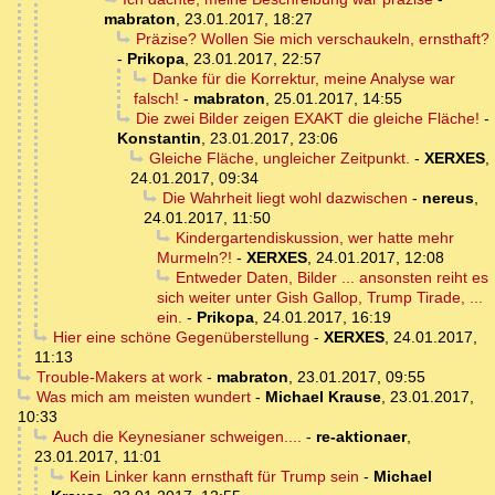
mabraton
,
23.01.2017, 18:27
Präzise? Wollen Sie mich verschaukeln, ernsthaft?
-
Prikopa
,
23.01.2017, 22:57
Danke für die Korrektur, meine Analyse war
falsch!
-
mabraton
,
25.01.2017, 14:55
Die zwei Bilder zeigen EXAKT die gleiche Fläche!
-
Konstantin
,
23.01.2017, 23:06
Gleiche Fläche, ungleicher Zeitpunkt.
-
XERXES
,
24.01.2017, 09:34
Die Wahrheit liegt wohl dazwischen
-
nereus
,
24.01.2017, 11:50
Kindergartendiskussion, wer hatte mehr
Murmeln?!
-
XERXES
,
24.01.2017, 12:08
Entweder Daten, Bilder ... ansonsten reiht es
sich weiter unter Gish Gallop, Trump Tirade, ...
ein.
-
Prikopa
,
24.01.2017, 16:19
Hier eine schöne Gegenüberstellung
-
XERXES
,
24.01.2017,
11:13
Trouble-Makers at work
-
mabraton
,
23.01.2017, 09:55
Was mich am meisten wundert
-
Michael Krause
,
23.01.2017,
10:33
Auch die Keynesianer schweigen....
-
re-aktionaer
,
23.01.2017, 11:01
Kein Linker kann ernsthaft für Trump sein
-
Michael