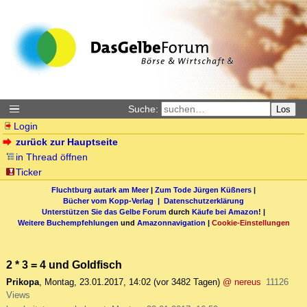
Suche:
Los
Login
zurück zur Hauptseite
in Thread öffnen
Ticker
Fluchtburg autark am Meer
|
Zum Tode Jürgen Küßners
|
Bücher vom Kopp-Verlag |
Datenschutzerklärung
Unterstützen Sie das Gelbe Forum
durch
Käufe bei Amazon
! |
Weitere Buchempfehlungen
und
Amazonnavigation
|
Cookie-Einstellungen
2 * 3 = 4 und Goldfisch
Prikopa
,
Montag, 23.01.2017, 14:02
(vor 3482 Tagen)
@ nereus
11126
Views