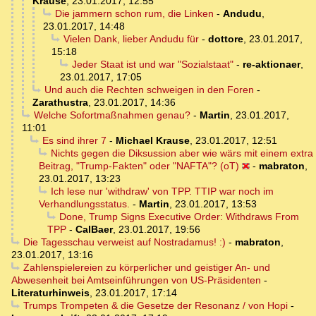
Krause
,
23.01.2017, 12:55
Die jammern schon rum, die Linken
-
Andudu
,
23.01.2017, 14:48
Vielen Dank, lieber Andudu für
-
dottore
,
23.01.2017,
15:18
Jeder Staat ist und war "Sozialstaat"
-
re-aktionaer
,
23.01.2017, 17:05
Und auch die Rechten schweigen in den Foren
-
Zarathustra
,
23.01.2017, 14:36
Welche Sofortmaßnahmen genau?
-
Martin
,
23.01.2017,
11:01
Es sind ihrer 7
-
Michael Krause
,
23.01.2017, 12:51
Nichts gegen die Diksussion aber wie wärs mit einem extra
Beitrag, "Trump-Fakten" oder "NAFTA"? (oT)
-
mabraton
,
23.01.2017, 13:23
Ich lese nur 'withdraw' von TPP. TTIP war noch im
Verhandlungsstatus.
-
Martin
,
23.01.2017, 13:53
Done, Trump Signs Executive Order: Withdraws From
TPP
-
CalBaer
,
23.01.2017, 19:56
Die Tagesschau verweist auf Nostradamus! :)
-
mabraton
,
23.01.2017, 13:16
Zahlenspielereien zu körperlicher und geistiger An- und
Abwesenheit bei Amtseinführungen von US-Präsidenten
-
Literaturhinweis
,
23.01.2017, 17:14
Trumps Trompeten & die Gesetze der Resonanz / von Hopi
-