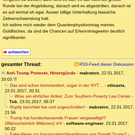
Runde bei der Angelobung, danach wird es abgestritten, danach ist
es auf einmal eh egal. Ausser billige Unterhaltung klassiche
Zeitverschwendung halt.
Ich widme mich wieder dem Quantenphysikvortrag meines
Goldfisches, da sind die Chancen auf Erkenntnisgewinn deutlich
signifikanter.
antworten
gesamter Thread:
RSS-Feed dieser Diskussion
Anti-Trump Proteste, Hintergünde
-
mabraton
,
22.01.2017,
20:03
Das wird schon kommentiert, sogar in der NYT....
-
ottoasta
,
22.01.2017, 20:31
Wow, ein ehrlicher Artikel. Zum Southern Poverty Law Center
-
Tob
,
23.01.2017, 06:37
Ruptly berichtet live und ungeschnitten!
-
mabraton
,
22.01.2017,
21:56
Trump hat hunderttausende Frauen vergewaltigt!!!
(Wahrscheinlich Millionen) mV
-
software-engineer
,
23.01.2017,
00:22
Fake-News zur Inauguration/Vereidigung von Donald Trump?
-