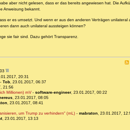
be aber nicht gelesen, dass er das bereits angewiesen hat. Die Aufk
ine Anweisung bekannt.
ass er es umsetzt. Und wenn er aus den anderen Verträgen unilateral 
nderen dann auch unilateral aussteigen können?
e sie fair sind. Dazu gehört Transparenz.
:03
.01.2017, 20:31
-
Tob
,
23.01.2017, 06:37
, 21:56
ich Millionen) mV
-
software-engineer
,
23.01.2017, 00:22
nereus
,
23.01.2017, 08:05
aton
,
23.01.2017, 08:41
ganisieren, um Trump zu verhindern" (mL)
-
mabraton
,
23.01.2017, 12:
ht
,
23.01.2017, 13:13