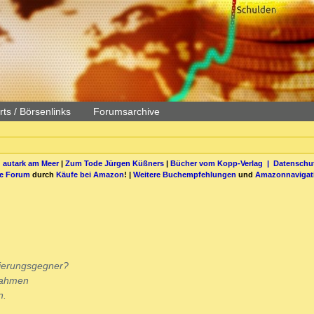
ts / Börsenlinks
Forumsarchive
 autark am Meer
|
Zum Tode Jürgen Küßners
|
Bücher vom Kopp-Verlag |
Datenschut
be Forum
durch
Käufe bei Amazon
! |
Weitere Buchempfehlungen
und
Amazonnavigat
isierungsgegner?
nahmen
n.