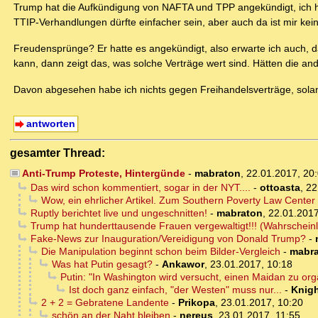
Trump hat die Aufkündigung von NAFTA und TPP angekündigt, ich ha
TTIP-Verhandlungen dürfte einfacher sein, aber auch da ist mir ke
Freudensprünge? Er hatte es angekündigt, also erwarte ich auch, d
kann, dann zeigt das, was solche Verträge wert sind. Hätten die a
Davon abgesehen habe ich nichts gegen Freihandelsverträge, solang
antworten
gesamter Thread:
Anti-Trump Proteste, Hintergünde
-
mabraton
,
22.01.2017, 20
Das wird schon kommentiert, sogar in der NYT....
-
ottoasta
,
22
Wow, ein ehrlicher Artikel. Zum Southern Poverty Law Center
Ruptly berichtet live und ungeschnitten!
-
mabraton
,
22.01.2017
Trump hat hunderttausende Frauen vergewaltigt!!! (Wahrscheinl
Fake-News zur Inauguration/Vereidigung von Donald Trump?
-
Die Manipulation beginnt schon beim Bilder-Vergleich
-
mabr
Was hat Putin gesagt?
-
Ankawor
,
23.01.2017, 10:18
Putin: "In Washington wird versucht, einen Maidan zu or
Ist doch ganz einfach, "der Westen" muss nur...
-
Knig
2 + 2 = Gebratene Landente
-
Prikopa
,
23.01.2017, 10:20
schön an der Naht bleiben
-
nereus
,
23.01.2017, 11:55