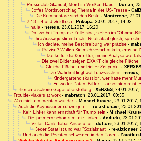
Presseclub Skandal, Mord im Weißen Haus.
-
Durran
,
23
Joffes Mordsvorschlag Thema in der US-Presse
-
CalB
Die Kommentare sind das Beste
-
Monterone
,
27.01
2 * 3 = 4 und Goldfisch
-
Prikopa
,
23.01.2017, 14:02
na ja
-
nereus
,
23.01.2017, 16:29
Da, wo bei Trump die Zelte sind, stehen im "Obama-Bild
Ihre Aussage stimmt nicht. Realitätsabgleich, spreche
Ich dachte, meine Beschreibung war präzise
-
mabr
Präzise? Wollen Sie mich verschaukeln, ernsthaft
Danke für die Korrektur, meine Analyse war fals
Die zwei Bilder zeigen EXAKT die gleiche Fläche!
Gleiche Fläche, ungleicher Zeitpunkt.
-
XERXE
Die Wahrheit liegt wohl dazwischen
-
nereus
,
Kindergartendiskussion, wer hatte mehr Mu
Entweder Daten, Bilder ... ansonsten reiht es
Hier eine schöne Gegenüberstellung
-
XERXES
,
24.01.2017, 
Trouble-Makers at work
-
mabraton
,
23.01.2017, 09:55
Was mich am meisten wundert
-
Michael Krause
,
23.01.2017, 
Auch die Keynesianer schweigen....
-
re-aktionaer
,
23.01.201
Kein Linker kann ernsthaft für Trump sein
-
Michael Kraus
Die jammern schon rum, die Linken
-
Andudu
,
23.01.20
Vielen Dank, lieber Andudu für
-
dottore
,
23.01.2017, 
Jeder Staat ist und war "Sozialstaat"
-
re-aktionaer
,
Und auch die Rechten schweigen in den Foren
-
Zarathust
Welche Sofortmaßnahmen genau?
-
Martin
,
23.01.2017, 1