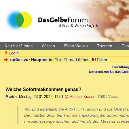
Neu hier? Infos
Wissen
Elliott-Wellen
Themen
Char
Login
zurück zur Hauptseite
in Thread öffnen
Ticker
Fluchtburg
Unterstützen Sie das Gel
Welche Sofortmaßnahmen genau?
Martin
,
Montag, 23.01.2017, 11:01
@ Michael Krause
11601 Views
Wo sind eigentlich die Anti-TTIP Fraktion und die Global
Die müßten doch bei Trumps angekündigten Sofortmaß
Freudensprünge machen und ihn als den Messias preise