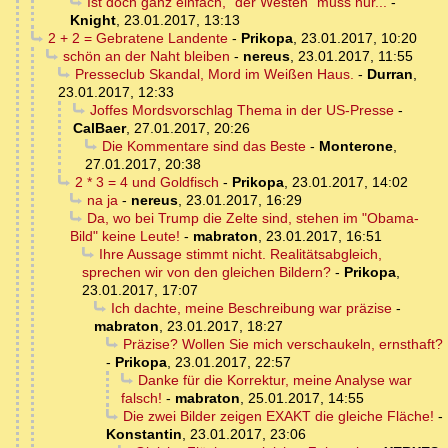
Ist doch ganz einfach, "der Westen" muss nur...
-
Knight
,
23.01.2017, 13:13
2 + 2 = Gebratene Landente
-
Prikopa
,
23.01.2017, 10:20
schön an der Naht bleiben
-
nereus
,
23.01.2017, 11:55
Presseclub Skandal, Mord im Weißen Haus.
-
Durran
,
23.01.2017, 12:33
Joffes Mordsvorschlag Thema in der US-Presse
-
CalBaer
,
27.01.2017, 20:26
Die Kommentare sind das Beste
-
Monterone
,
27.01.2017, 20:38
2 * 3 = 4 und Goldfisch
-
Prikopa
,
23.01.2017, 14:02
na ja
-
nereus
,
23.01.2017, 16:29
Da, wo bei Trump die Zelte sind, stehen im "Obama-
Bild" keine Leute!
-
mabraton
,
23.01.2017, 16:51
Ihre Aussage stimmt nicht. Realitätsabgleich,
sprechen wir von den gleichen Bildern?
-
Prikopa
,
23.01.2017, 17:07
Ich dachte, meine Beschreibung war präzise
-
mabraton
,
23.01.2017, 18:27
Präzise? Wollen Sie mich verschaukeln, ernsthaft?
-
Prikopa
,
23.01.2017, 22:57
Danke für die Korrektur, meine Analyse war
falsch!
-
mabraton
,
25.01.2017, 14:55
Die zwei Bilder zeigen EXAKT die gleiche Fläche!
-
Konstantin
,
23.01.2017, 23:06