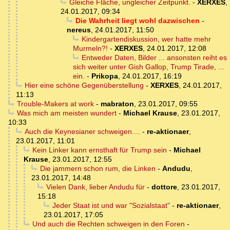
Gleiche Fläche, ungleicher Zeitpunkt.
-
XERXES
,
24.01.2017, 09:34
Die Wahrheit liegt wohl dazwischen
-
nereus
,
24.01.2017, 11:50
Kindergartendiskussion, wer hatte mehr
Murmeln?!
-
XERXES
,
24.01.2017, 12:08
Entweder Daten, Bilder ... ansonsten reiht es
sich weiter unter Gish Gallop, Trump Tirade, ...
ein.
-
Prikopa
,
24.01.2017, 16:19
Hier eine schöne Gegenüberstellung
-
XERXES
,
24.01.2017,
11:13
Trouble-Makers at work
-
mabraton
,
23.01.2017, 09:55
Was mich am meisten wundert
-
Michael Krause
,
23.01.2017,
10:33
Auch die Keynesianer schweigen....
-
re-aktionaer
,
23.01.2017, 11:01
Kein Linker kann ernsthaft für Trump sein
-
Michael
Krause
,
23.01.2017, 12:55
Die jammern schon rum, die Linken
-
Andudu
,
23.01.2017, 14:48
Vielen Dank, lieber Andudu für
-
dottore
,
23.01.2017,
15:18
Jeder Staat ist und war "Sozialstaat"
-
re-aktionaer
,
23.01.2017, 17:05
Und auch die Rechten schweigen in den Foren
-