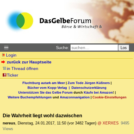
Suche:
Los
Login
zurück zur Hauptseite
in Thread öffnen
Ticker
Fluchtburg autark am Meer
|
Zum Tode Jürgen Küßners
|
Bücher vom Kopp-Verlag |
Datenschutzerklärung
Unterstützen Sie das Gelbe Forum
durch
Käufe bei Amazon
! |
Weitere Buchempfehlungen
und
Amazonnavigation
|
Cookie-Einstellungen
Die Wahrheit liegt wohl dazwischen
nereus
,
Dienstag, 24.01.2017, 11:50
(vor 3482 Tagen)
@ XERXES
9495
Views