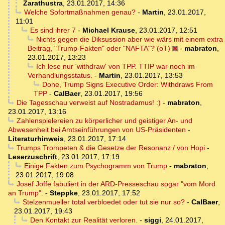
Zarathustra
,
23.01.2017, 14:36
Welche Sofortmaßnahmen genau?
-
Martin
,
23.01.2017,
11:01
Es sind ihrer 7
-
Michael Krause
,
23.01.2017, 12:51
Nichts gegen die Diksussion aber wie wärs mit einem extra
Beitrag, "Trump-Fakten" oder "NAFTA"? (oT)
-
mabraton
,
23.01.2017, 13:23
Ich lese nur 'withdraw' von TPP. TTIP war noch im
Verhandlungsstatus.
-
Martin
,
23.01.2017, 13:53
Done, Trump Signs Executive Order: Withdraws From
TPP
-
CalBaer
,
23.01.2017, 19:56
Die Tagesschau verweist auf Nostradamus! :)
-
mabraton
,
23.01.2017, 13:16
Zahlenspielereien zu körperlicher und geistiger An- und
Abwesenheit bei Amtseinführungen von US-Präsidenten
-
Literaturhinweis
,
23.01.2017, 17:14
Trumps Trompeten & die Gesetze der Resonanz / von Hopi
-
Leserzuschrift
,
23.01.2017, 17:19
Einige Fakten zum Psychogramm von Trump
-
mabraton
,
23.01.2017, 19:08
Josef Joffe fabuliert in der ARD-Presseschau sogar "vom Mord
an Trump".
-
Steppke
,
23.01.2017, 17:52
Stelzenmueller total verbloedet oder tut sie nur so?
-
CalBaer
,
23.01.2017, 19:43
Den Kontakt zur Realität verloren.
-
siggi
,
24.01.2017,