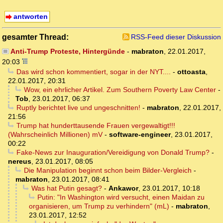
antworten
gesamter Thread:
RSS-Feed dieser Diskussion
Anti-Trump Proteste, Hintergünde
-
mabraton
,
22.01.2017,
20:03
Das wird schon kommentiert, sogar in der NYT....
-
ottoasta
,
22.01.2017, 20:31
Wow, ein ehrlicher Artikel. Zum Southern Poverty Law Center
-
Tob
,
23.01.2017, 06:37
Ruptly berichtet live und ungeschnitten!
-
mabraton
,
22.01.2017,
21:56
Trump hat hunderttausende Frauen vergewaltigt!!!
(Wahrscheinlich Millionen) mV
-
software-engineer
,
23.01.2017,
00:22
Fake-News zur Inauguration/Vereidigung von Donald Trump?
-
nereus
,
23.01.2017, 08:05
Die Manipulation beginnt schon beim Bilder-Vergleich
-
mabraton
,
23.01.2017, 08:41
Was hat Putin gesagt?
-
Ankawor
,
23.01.2017, 10:18
Putin: "In Washington wird versucht, einen Maidan zu
organisieren, um Trump zu verhindern" (mL)
-
mabraton
,
23.01.2017, 12:52