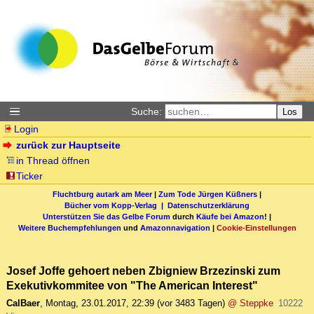
Suche:
Los
Login
zurück zur Hauptseite
in Thread öffnen
Ticker
Fluchtburg autark am Meer
|
Zum Tode Jürgen Küßners
|
Bücher vom Kopp-Verlag |
Datenschutzerklärung
Unterstützen Sie das Gelbe Forum
durch
Käufe bei Amazon
! |
Weitere Buchempfehlungen
und
Amazonnavigation
|
Cookie-Einstellungen
Josef Joffe gehoert neben Zbigniew Brzezinski zum
Exekutivkommitee von "The American Interest"
CalBaer
,
Montag, 23.01.2017, 22:39
(vor 3483 Tagen)
@ Steppke
10222