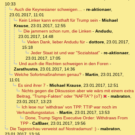
10:33
Auch die Keynesianer schweigen....
-
re-aktionaer
,
23.01.2017, 11:01
Kein Linker kann ernsthaft für Trump sein
-
Michael
Krause
,
23.01.2017, 12:55
Die jammern schon rum, die Linken
-
Andudu
,
23.01.2017, 14:48
Vielen Dank, lieber Andudu für
-
dottore
,
23.01.2017,
15:18
Jeder Staat ist und war "Sozialstaat"
-
re-aktionaer
,
23.01.2017, 17:05
Und auch die Rechten schweigen in den Foren
-
Zarathustra
,
23.01.2017, 14:36
Welche Sofortmaßnahmen genau?
-
Martin
,
23.01.2017,
11:01
Es sind ihrer 7
-
Michael Krause
,
23.01.2017, 12:51
Nichts gegen die Diksussion aber wie wärs mit einem extra
Beitrag, "Trump-Fakten" oder "NAFTA"? (oT)
-
mabraton
,
23.01.2017, 13:23
Ich lese nur 'withdraw' von TPP. TTIP war noch im
Verhandlungsstatus.
-
Martin
,
23.01.2017, 13:53
Done, Trump Signs Executive Order: Withdraws From
TPP
-
CalBaer
,
23.01.2017, 19:56
Die Tagesschau verweist auf Nostradamus! :)
-
mabraton
,
23.01.2017, 13:16