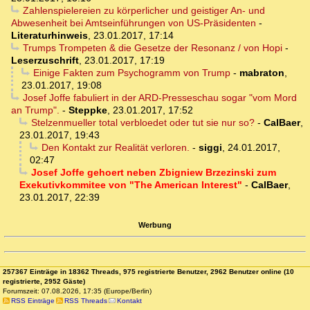
Zahlenspielereien zu körperlicher und geistiger An- und
Abwesenheit bei Amtseinführungen von US-Präsidenten
-
Literaturhinweis
,
23.01.2017, 17:14
Trumps Trompeten & die Gesetze der Resonanz / von Hopi
-
Leserzuschrift
,
23.01.2017, 17:19
Einige Fakten zum Psychogramm von Trump
-
mabraton
,
23.01.2017, 19:08
Josef Joffe fabuliert in der ARD-Presseschau sogar "vom Mord
an Trump".
-
Steppke
,
23.01.2017, 17:52
Stelzenmueller total verbloedet oder tut sie nur so?
-
CalBaer
,
23.01.2017, 19:43
Den Kontakt zur Realität verloren.
-
siggi
,
24.01.2017,
02:47
Josef Joffe gehoert neben Zbigniew Brzezinski zum
Exekutivkommitee von "The American Interest"
-
CalBaer
,
23.01.2017, 22:39
Werbung
257367 Einträge in 18362 Threads, 975 registrierte Benutzer, 2962 Benutzer online (10
registrierte, 2952 Gäste)
Forumszeit: 07.08.2026, 17:35 (Europe/Berlin)
RSS Einträge
RSS Threads
Kontakt