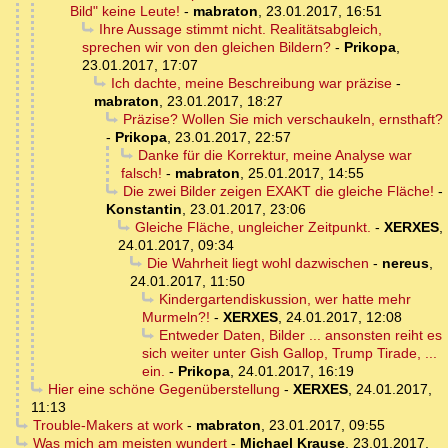
Bild" keine Leute!
-
mabraton
,
23.01.2017, 16:51
Ihre Aussage stimmt nicht. Realitätsabgleich,
sprechen wir von den gleichen Bildern?
-
Prikopa
,
23.01.2017, 17:07
Ich dachte, meine Beschreibung war präzise
-
mabraton
,
23.01.2017, 18:27
Präzise? Wollen Sie mich verschaukeln, ernsthaft?
-
Prikopa
,
23.01.2017, 22:57
Danke für die Korrektur, meine Analyse war
falsch!
-
mabraton
,
25.01.2017, 14:55
Die zwei Bilder zeigen EXAKT die gleiche Fläche!
-
Konstantin
,
23.01.2017, 23:06
Gleiche Fläche, ungleicher Zeitpunkt.
-
XERXES
,
24.01.2017, 09:34
Die Wahrheit liegt wohl dazwischen
-
nereus
,
24.01.2017, 11:50
Kindergartendiskussion, wer hatte mehr
Murmeln?!
-
XERXES
,
24.01.2017, 12:08
Entweder Daten, Bilder ... ansonsten reiht es
sich weiter unter Gish Gallop, Trump Tirade, ...
ein.
-
Prikopa
,
24.01.2017, 16:19
Hier eine schöne Gegenüberstellung
-
XERXES
,
24.01.2017,
11:13
Trouble-Makers at work
-
mabraton
,
23.01.2017, 09:55
Was mich am meisten wundert
-
Michael Krause
,
23.01.2017,