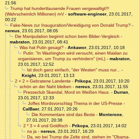
21:56
Trump hat hunderttausende Frauen vergewaltigt!!!
(Wahrscheinlich Millionen) mV
-
software-engineer
,
23.01.2017,
00:22
Fake-News zur Inauguration/Vereidigung von Donald Trump?
-
nereus
,
23.01.2017, 08:05
Die Manipulation beginnt schon beim Bilder-Vergleich
-
mabraton
,
23.01.2017, 08:41
Was hat Putin gesagt?
-
Ankawor
,
23.01.2017, 10:18
Putin: "In Washington wird versucht, einen Maidan zu
organisieren, um Trump zu verhindern" (mL)
-
mabraton
,
23.01.2017, 12:52
Ist doch ganz einfach, "der Westen" muss nur...
-
Knight
,
23.01.2017, 13:13
2 + 2 = Gebratene Landente
-
Prikopa
,
23.01.2017, 10:20
schön an der Naht bleiben
-
nereus
,
23.01.2017, 11:55
Presseclub Skandal, Mord im Weißen Haus.
-
Durran
,
23.01.2017, 12:33
Joffes Mordsvorschlag Thema in der US-Presse
-
CalBaer
,
27.01.2017, 20:26
Die Kommentare sind das Beste
-
Monterone
,
27.01.2017, 20:38
2 * 3 = 4 und Goldfisch
-
Prikopa
,
23.01.2017, 14:02
na ja
-
nereus
,
23.01.2017, 16:29
Da, wo bei Trump die Zelte sind, stehen im "Obama-