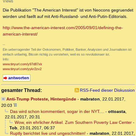
Views
Die Publikation "The American Interest" ist von Neocons gegruendet
worden und faellt auf mit Anti-Russland- und Anti-Putin-Editorials.
http://www.the-american-interest.com/2005/09/01/defining-the-
american-interest/
--
Ein ueberragender Teil der Oekonomen, Politiker, Banker, Analysten und Journalisten ist
einfach unfaehig, Bitcoin richtig zu verstehen, weil es so revolutionaer ist.
Info:
www.tinyurl.com/y97d87xk
www.tinyurl.com/yykr2zv2
antworten
gesamter Thread:
RSS-Feed dieser Diskussion
Anti-Trump Proteste, Hintergünde
-
mabraton
,
22.01.2017,
20:03
Das wird schon kommentiert, sogar in der NYT....
-
ottoasta
,
22.01.2017, 20:31
Wow, ein ehrlicher Artikel. Zum Southern Poverty Law Center
-
Tob
,
23.01.2017, 06:37
Ruptly berichtet live und ungeschnitten!
-
mabraton
,
22.01.2017,