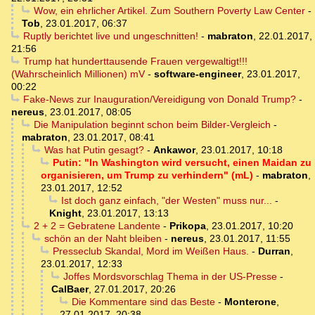
Wow, ein ehrlicher Artikel. Zum Southern Poverty Law Center
-
Tob
,
23.01.2017, 06:37
Ruptly berichtet live und ungeschnitten!
-
mabraton
,
22.01.2017,
21:56
Trump hat hunderttausende Frauen vergewaltigt!!!
(Wahrscheinlich Millionen) mV
-
software-engineer
,
23.01.2017,
00:22
Fake-News zur Inauguration/Vereidigung von Donald Trump?
-
nereus
,
23.01.2017, 08:05
Die Manipulation beginnt schon beim Bilder-Vergleich
-
mabraton
,
23.01.2017, 08:41
Was hat Putin gesagt?
-
Ankawor
,
23.01.2017, 10:18
Putin: "In Washington wird versucht, einen Maidan zu
organisieren, um Trump zu verhindern" (mL)
-
mabraton
,
23.01.2017, 12:52
Ist doch ganz einfach, "der Westen" muss nur...
-
Knight
,
23.01.2017, 13:13
2 + 2 = Gebratene Landente
-
Prikopa
,
23.01.2017, 10:20
schön an der Naht bleiben
-
nereus
,
23.01.2017, 11:55
Presseclub Skandal, Mord im Weißen Haus.
-
Durran
,
23.01.2017, 12:33
Joffes Mordsvorschlag Thema in der US-Presse
-
CalBaer
,
27.01.2017, 20:26
Die Kommentare sind das Beste
-
Monterone
,
27.01.2017, 20:38