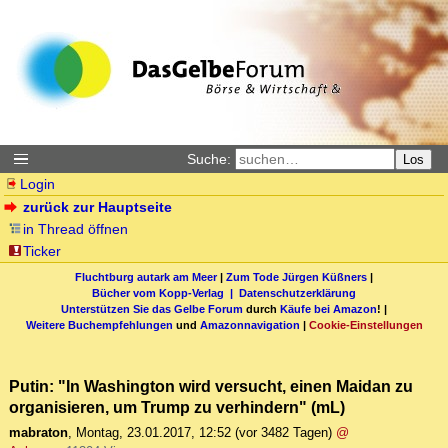
Suche:
Los
Login
zurück zur Hauptseite
in Thread öffnen
Ticker
Fluchtburg autark am Meer
|
Zum Tode Jürgen Küßners
|
Bücher vom Kopp-Verlag |
Datenschutzerklärung
Unterstützen Sie das Gelbe Forum
durch
Käufe bei Amazon
! |
Weitere Buchempfehlungen
und
Amazonnavigation
|
Cookie-Einstellungen
Putin: "In Washington wird versucht, einen Maidan zu
organisieren, um Trump zu verhindern" (mL)
mabraton
,
Montag, 23.01.2017, 12:52
(vor 3482 Tagen)
@