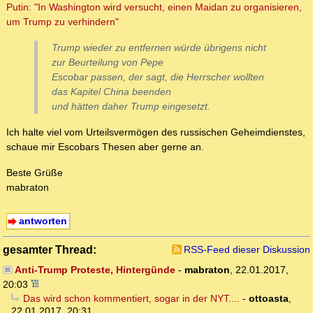
Putin: "In Washington wird versucht, einen Maidan zu organisieren,
um Trump zu verhindern"
Trump wieder zu entfernen würde übrigens nicht
zur Beurteilung von Pepe
Escobar passen, der sagt, die Herrscher wollten
das Kapitel China beenden
und hätten daher Trump eingesetzt.
Ich halte viel vom Urteilsvermögen des russischen Geheimdienstes,
schaue mir Escobars Thesen aber gerne an.
Beste Grüße
mabraton
antworten
gesamter Thread:
RSS-Feed dieser Diskussion
Anti-Trump Proteste, Hintergünde
-
mabraton
,
22.01.2017,
20:03
Das wird schon kommentiert, sogar in der NYT....
-
ottoasta
,
22.01.2017, 20:31