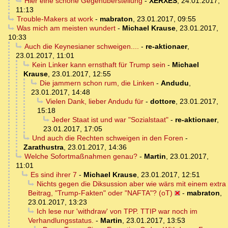
Hier eine schöne Gegenüberstellung
-
XERXES
,
24.01.2017,
11:13
Trouble-Makers at work
-
mabraton
,
23.01.2017, 09:55
Was mich am meisten wundert
-
Michael Krause
,
23.01.2017,
10:33
Auch die Keynesianer schweigen....
-
re-aktionaer
,
23.01.2017, 11:01
Kein Linker kann ernsthaft für Trump sein
-
Michael
Krause
,
23.01.2017, 12:55
Die jammern schon rum, die Linken
-
Andudu
,
23.01.2017, 14:48
Vielen Dank, lieber Andudu für
-
dottore
,
23.01.2017,
15:18
Jeder Staat ist und war "Sozialstaat"
-
re-aktionaer
,
23.01.2017, 17:05
Und auch die Rechten schweigen in den Foren
-
Zarathustra
,
23.01.2017, 14:36
Welche Sofortmaßnahmen genau?
-
Martin
,
23.01.2017,
11:01
Es sind ihrer 7
-
Michael Krause
,
23.01.2017, 12:51
Nichts gegen die Diksussion aber wie wärs mit einem extra
Beitrag, "Trump-Fakten" oder "NAFTA"? (oT)
-
mabraton
,
23.01.2017, 13:23
Ich lese nur 'withdraw' von TPP. TTIP war noch im
Verhandlungsstatus.
-
Martin
,
23.01.2017, 13:53