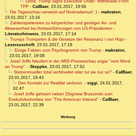
Done, Trump Signs Executive Order: Withdraws From
TPP
-
CalBaer
,
23.01.2017, 19:56
Die Tagesschau verweist auf Nostradamus! :)
-
mabraton
,
23.01.2017, 13:16
Zahlenspielereien zu körperlicher und geistiger An- und
Abwesenheit bei Amtseinführungen von US-Präsidenten
-
Literaturhinweis
,
23.01.2017, 17:14
Trumps Trompeten & die Gesetze der Resonanz / von Hopi
-
Leserzuschrift
,
23.01.2017, 17:19
Einige Fakten zum Psychogramm von Trump
-
mabraton
,
23.01.2017, 19:08
Josef Joffe fabuliert in der ARD-Presseschau sogar "vom Mord
an Trump".
-
Steppke
,
23.01.2017, 17:52
Stelzenmueller total verbloedet oder tut sie nur so?
-
CalBaer
,
23.01.2017, 19:43
Den Kontakt zur Realität verloren.
-
siggi
,
24.01.2017,
02:47
Josef Joffe gehoert neben Zbigniew Brzezinski zum
Exekutivkommitee von "The American Interest"
-
CalBaer
,
23.01.2017, 22:39
Werbung