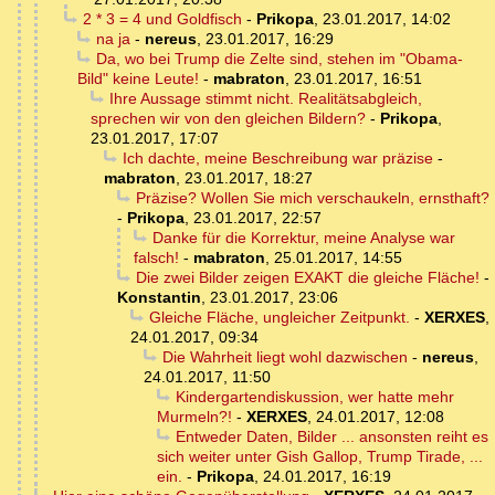
2 * 3 = 4 und Goldfisch
-
Prikopa
,
23.01.2017, 14:02
na ja
-
nereus
,
23.01.2017, 16:29
Da, wo bei Trump die Zelte sind, stehen im "Obama-
Bild" keine Leute!
-
mabraton
,
23.01.2017, 16:51
Ihre Aussage stimmt nicht. Realitätsabgleich,
sprechen wir von den gleichen Bildern?
-
Prikopa
,
23.01.2017, 17:07
Ich dachte, meine Beschreibung war präzise
-
mabraton
,
23.01.2017, 18:27
Präzise? Wollen Sie mich verschaukeln, ernsthaft?
-
Prikopa
,
23.01.2017, 22:57
Danke für die Korrektur, meine Analyse war
falsch!
-
mabraton
,
25.01.2017, 14:55
Die zwei Bilder zeigen EXAKT die gleiche Fläche!
-
Konstantin
,
23.01.2017, 23:06
Gleiche Fläche, ungleicher Zeitpunkt.
-
XERXES
,
24.01.2017, 09:34
Die Wahrheit liegt wohl dazwischen
-
nereus
,
24.01.2017, 11:50
Kindergartendiskussion, wer hatte mehr
Murmeln?!
-
XERXES
,
24.01.2017, 12:08
Entweder Daten, Bilder ... ansonsten reiht es
sich weiter unter Gish Gallop, Trump Tirade, ...
ein.
-
Prikopa
,
24.01.2017, 16:19