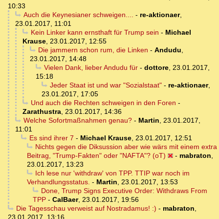
10:33
Auch die Keynesianer schweigen....
-
re-aktionaer
,
23.01.2017, 11:01
Kein Linker kann ernsthaft für Trump sein
-
Michael
Krause
,
23.01.2017, 12:55
Die jammern schon rum, die Linken
-
Andudu
,
23.01.2017, 14:48
Vielen Dank, lieber Andudu für
-
dottore
,
23.01.2017,
15:18
Jeder Staat ist und war "Sozialstaat"
-
re-aktionaer
,
23.01.2017, 17:05
Und auch die Rechten schweigen in den Foren
-
Zarathustra
,
23.01.2017, 14:36
Welche Sofortmaßnahmen genau?
-
Martin
,
23.01.2017,
11:01
Es sind ihrer 7
-
Michael Krause
,
23.01.2017, 12:51
Nichts gegen die Diksussion aber wie wärs mit einem extra
Beitrag, "Trump-Fakten" oder "NAFTA"? (oT)
-
mabraton
,
23.01.2017, 13:23
Ich lese nur 'withdraw' von TPP. TTIP war noch im
Verhandlungsstatus.
-
Martin
,
23.01.2017, 13:53
Done, Trump Signs Executive Order: Withdraws From
TPP
-
CalBaer
,
23.01.2017, 19:56
Die Tagesschau verweist auf Nostradamus! :)
-
mabraton
,
23.01.2017, 13:16