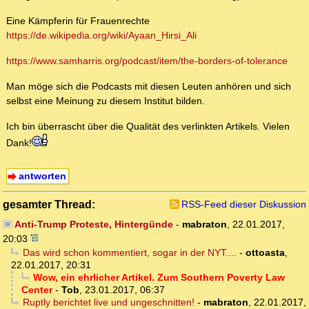
Eine Kämpferin für Frauenrechte
https://de.wikipedia.org/wiki/Ayaan_Hirsi_Ali
https://www.samharris.org/podcast/item/the-borders-of-tolerance
Man möge sich die Podcasts mit diesen Leuten anhören und sich
selbst eine Meinung zu diesem Institut bilden.
Ich bin überrascht über die Qualität des verlinkten Artikels. Vielen
Dank!
antworten
gesamter Thread:
RSS-Feed dieser Diskussion
Anti-Trump Proteste, Hintergünde
-
mabraton
,
22.01.2017,
20:03
Das wird schon kommentiert, sogar in der NYT....
-
ottoasta
,
22.01.2017, 20:31
Wow, ein ehrlicher Artikel. Zum Southern Poverty Law
Center
-
Tob
,
23.01.2017, 06:37
Ruptly berichtet live und ungeschnitten!
-
mabraton
,
22.01.2017,