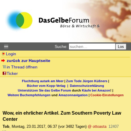
Suche:
Los
Login
zurück zur Hauptseite
in Thread öffnen
Ticker
Fluchtburg autark am Meer
|
Zum Tode Jürgen Küßners
|
Bücher vom Kopp-Verlag |
Datenschutzerklärung
Unterstützen Sie das Gelbe Forum
durch
Käufe bei Amazon
! |
Weitere Buchempfehlungen
und
Amazonnavigation
|
Cookie-Einstellungen
Wow, ein ehrlicher Artikel. Zum Southern Poverty Law
Center
Tob
,
Montag, 23.01.2017, 06:37
(vor 3482 Tagen)
@ ottoasta
12407