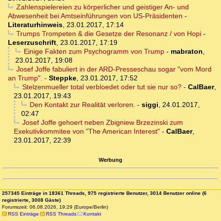
Zahlenspielereien zu körperlicher und geistiger An- und
Abwesenheit bei Amtseinführungen von US-Präsidenten
-
Literaturhinweis
,
23.01.2017, 17:14
Trumps Trompeten & die Gesetze der Resonanz / von Hopi
-
Leserzuschrift
,
23.01.2017, 17:19
Einige Fakten zum Psychogramm von Trump
-
mabraton
,
23.01.2017, 19:08
Josef Joffe fabuliert in der ARD-Presseschau sogar "vom Mord
an Trump".
-
Steppke
,
23.01.2017, 17:52
Stelzenmueller total verbloedet oder tut sie nur so?
-
CalBaer
,
23.01.2017, 19:43
Den Kontakt zur Realität verloren.
-
siggi
,
24.01.2017,
02:47
Josef Joffe gehoert neben Zbigniew Brzezinski zum
Exekutivkommitee von "The American Interest"
-
CalBaer
,
23.01.2017, 22:39
Werbung
257345 Einträge in 18361 Threads, 975 registrierte Benutzer, 3014 Benutzer online (6
registrierte, 3008 Gäste)
Forumszeit: 06.08.2026, 19:29 (Europe/Berlin)
RSS Einträge
RSS Threads
Kontakt