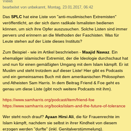
Views
bearbeitet von unbekannt, Montag, 23.01.2017, 06:42
Das
SPLC
hat eine Liste von "anti-muslimischen Extremisten"
veröffentlicht, an der sich dann radikale Ismalisten bedienen
können, um sich ihre Opfer auszusuchen. Solche Listen sind immer
pervers und erinnern an die Methoden der Faschisten. Was für
Leute stehen auf der Liste dieses Instituts?
Zum Beispiel - wie im Artikel beschrieben -
Maajid Nawaz
. Ein
ehemaliger islamischer Extremist, der die Ideologie durchschaut hat
und nun für einen gemäßigten Umgang mit dem Islam kämpft. Er ist
Muslim und steht trotzdem auf dieser Liste! Hier gibt es Podcasts
und ein gemeinsames Buch mit dem amerikanischen Philosophen
und Atheisten Sam Harris. In dem Beitrag Friend & Foe geht es
genau um diese Liste (gibt noch weitere Podcasts mit ihm).
https://www.samharris.org/podcast/item/friend-foe
https://www.samharris.org/books/islam-and-the-future-of-tolerance
Wer steht noch drauf?
Ayaan Hirsi Ali
, die für Frauenrechte im
Islam kämpft, nachdem sie selbst in ihrer Kindheit von diesem
erzogen werden "durfte" (inkl. Genitalverstümmelung).