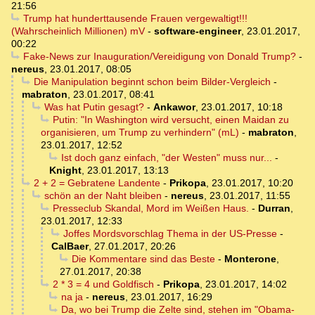
21:56
Trump hat hunderttausende Frauen vergewaltigt!!!
(Wahrscheinlich Millionen) mV
-
software-engineer
,
23.01.2017,
00:22
Fake-News zur Inauguration/Vereidigung von Donald Trump?
-
nereus
,
23.01.2017, 08:05
Die Manipulation beginnt schon beim Bilder-Vergleich
-
mabraton
,
23.01.2017, 08:41
Was hat Putin gesagt?
-
Ankawor
,
23.01.2017, 10:18
Putin: "In Washington wird versucht, einen Maidan zu
organisieren, um Trump zu verhindern" (mL)
-
mabraton
,
23.01.2017, 12:52
Ist doch ganz einfach, "der Westen" muss nur...
-
Knight
,
23.01.2017, 13:13
2 + 2 = Gebratene Landente
-
Prikopa
,
23.01.2017, 10:20
schön an der Naht bleiben
-
nereus
,
23.01.2017, 11:55
Presseclub Skandal, Mord im Weißen Haus.
-
Durran
,
23.01.2017, 12:33
Joffes Mordsvorschlag Thema in der US-Presse
-
CalBaer
,
27.01.2017, 20:26
Die Kommentare sind das Beste
-
Monterone
,
27.01.2017, 20:38
2 * 3 = 4 und Goldfisch
-
Prikopa
,
23.01.2017, 14:02
na ja
-
nereus
,
23.01.2017, 16:29
Da, wo bei Trump die Zelte sind, stehen im "Obama-