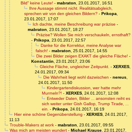
Bild" keine Leute!
-
mabraton
,
23.01.2017, 16:51
Ihre Aussage stimmt nicht. Realitätsabgleich,
sprechen wir von den gleichen Bildern?
-
Prikopa
,
23.01.2017, 17:07
Ich dachte, meine Beschreibung war präzise
-
mabraton
,
23.01.2017, 18:27
Präzise? Wollen Sie mich verschaukeln, ernsthaft?
-
Prikopa
,
23.01.2017, 22:57
Danke für die Korrektur, meine Analyse war
falsch!
-
mabraton
,
25.01.2017, 14:55
Die zwei Bilder zeigen EXAKT die gleiche Fläche!
-
Konstantin
,
23.01.2017, 23:06
Gleiche Fläche, ungleicher Zeitpunkt.
-
XERXES
,
24.01.2017, 09:34
Die Wahrheit liegt wohl dazwischen
-
nereus
,
24.01.2017, 11:50
Kindergartendiskussion, wer hatte mehr
Murmeln?!
-
XERXES
,
24.01.2017, 12:08
Entweder Daten, Bilder ... ansonsten reiht es
sich weiter unter Gish Gallop, Trump Tirade, ...
ein.
-
Prikopa
,
24.01.2017, 16:19
Hier eine schöne Gegenüberstellung
-
XERXES
,
24.01.2017,
11:13
Trouble-Makers at work
-
mabraton
,
23.01.2017, 09:55
Was mich am meisten wundert
-
Michael Krause
,
23.01.2017,