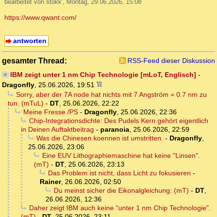
bearbeitet von stokk', Montag, 29.06.2026, 15:08
https://www.qwant.com/
antworten
gesamter Thread:
RSS-Feed dieser Diskussion
IBM zeigt unter 1 nm Chip Technologie [mLoT, Englisch]
-
Dragonfly
,
25.06.2026, 19:51
Sorry, aber der 7A node hat nichts mit 7 Angström = 0.7 nm zu
tun. (mTuL)
-
DT
,
25.06.2026, 22:22
Meine Fresse /PS
-
Dragonfly
,
25.06.2026, 22:36
Chip-Integrationsdichte: Des Pudels Kern gehört eigentlich
in Deinen Auftaktbeitrag
-
paranoia
,
25.06.2026, 22:59
Was die Chinesen koennen ist umstritten.
-
Dragonfly
,
25.06.2026, 23:06
Eine EUV Lithographiemaschine hat keine "Linsen".
(mT)
-
DT
,
25.06.2026, 23:13
Das Problem ist nicht, dass Licht zu fokusieren
-
Rainer
,
26.06.2026, 02:50
Du meinst sicher die Eikonalgleichung: (mT)
-
DT
,
26.06.2026, 12:36
Daher zeigt IBM auch keine "unter 1 nm Chip Technologie".
(mT)
-
DT
,
25.06.2026, 23:11