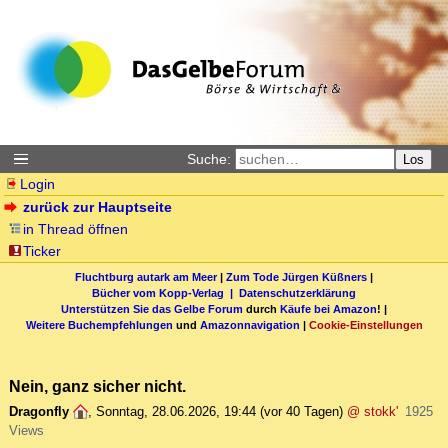
Suche:
Los
Login
zurück zur Hauptseite
in Thread öffnen
Ticker
Fluchtburg autark am Meer
|
Zum Tode Jürgen Küßners
|
Bücher vom Kopp-Verlag |
Datenschutzerklärung
Unterstützen Sie das Gelbe Forum
durch
Käufe bei Amazon
! |
Weitere Buchempfehlungen
und
Amazonnavigation
|
Cookie-Einstellungen
Nein, ganz sicher nicht.
Dragonfly
,
Sonntag, 28.06.2026, 19:44
(vor 40 Tagen)
@ stokk'
1925
Views