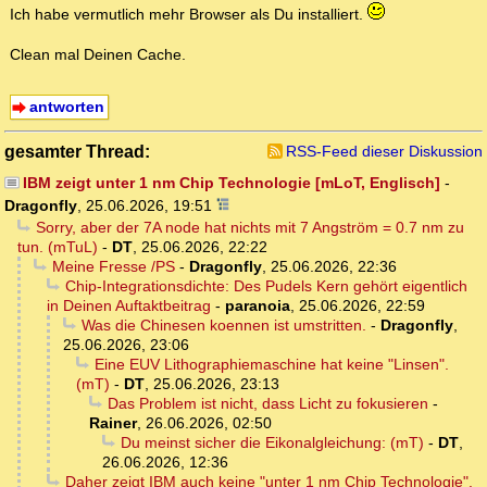
Ich habe vermutlich mehr Browser als Du installiert.
Clean mal Deinen Cache.
antworten
gesamter Thread:
RSS-Feed dieser Diskussion
IBM zeigt unter 1 nm Chip Technologie [mLoT, Englisch]
-
Dragonfly
,
25.06.2026, 19:51
Sorry, aber der 7A node hat nichts mit 7 Angström = 0.7 nm zu
tun. (mTuL)
-
DT
,
25.06.2026, 22:22
Meine Fresse /PS
-
Dragonfly
,
25.06.2026, 22:36
Chip-Integrationsdichte: Des Pudels Kern gehört eigentlich
in Deinen Auftaktbeitrag
-
paranoia
,
25.06.2026, 22:59
Was die Chinesen koennen ist umstritten.
-
Dragonfly
,
25.06.2026, 23:06
Eine EUV Lithographiemaschine hat keine "Linsen".
(mT)
-
DT
,
25.06.2026, 23:13
Das Problem ist nicht, dass Licht zu fokusieren
-
Rainer
,
26.06.2026, 02:50
Du meinst sicher die Eikonalgleichung: (mT)
-
DT
,
26.06.2026, 12:36
Daher zeigt IBM auch keine "unter 1 nm Chip Technologie".