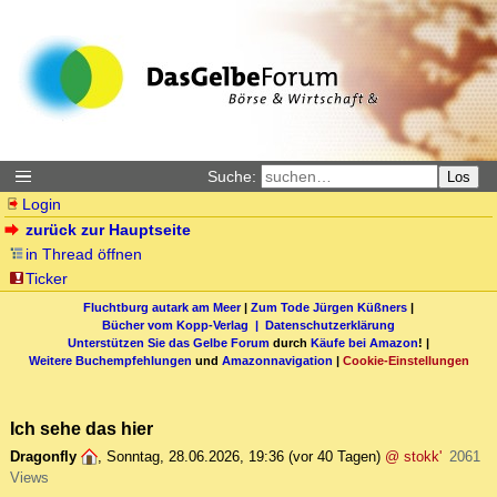
Suche:
Los
Login
zurück zur Hauptseite
in Thread öffnen
Ticker
Fluchtburg autark am Meer
|
Zum Tode Jürgen Küßners
|
Bücher vom Kopp-Verlag |
Datenschutzerklärung
Unterstützen Sie das Gelbe Forum
durch
Käufe bei Amazon
! |
Weitere Buchempfehlungen
und
Amazonnavigation
|
Cookie-Einstellungen
Ich sehe das hier
Dragonfly
,
Sonntag, 28.06.2026, 19:36
(vor 40 Tagen)
@ stokk'
2061
Views