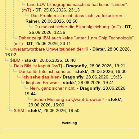
Eine EUV Lithographiemaschine hat keine "Linsen".
(mT)
-
DT
,
25.06.2026, 23:13
Das Problem ist nicht, dass Licht zu fokusieren
-
Rainer
,
26.06.2026, 02:50
Du meinst sicher die Eikonalgleichung: (mT)
-
DT
,
26.06.2026, 12:36
Daher zeigt IBM auch keine "unter 1 nm Chip Technologie".
(mT)
-
DT
,
25.06.2026, 23:11
unverantwortbare Umweltsünden der KI
-
Dieter
,
28.06.2026,
16:02
$IBM
-
stokk'
,
28.06.2026, 16:40
Dein Bild ist kaputt [kwT]
-
Dragonfly
,
28.06.2026, 19:21
Danke für Info, ich sehe es
-
stokk'
,
28.06.2026, 19:30
Ich sehe das hier
-
Dragonfly
,
28.06.2026, 19:36
liegt am Browser
-
stokk'
,
28.06.2026, 19:41
Nein, ganz sicher nicht.
-
Dragonfly
,
28.06.2026,
19:44
Schon Meinung zu Qwant-Browser?
-
stokk'
,
29.06.2026, 15:00
$IBM
-
stokk'
,
28.06.2026, 19:50
Werbung