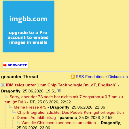
antworten
gesamter Thread:
RSS-Feed dieser Diskussion
IBM zeigt unter 1 nm Chip Technologie [mLoT, Englisch]
-
Dragonfly
,
25.06.2026, 19:51
Sorry, aber der 7A node hat nichts mit 7 Angström = 0.7 nm zu
tun. (mTuL)
-
DT
,
25.06.2026, 22:22
Meine Fresse /PS
-
Dragonfly
,
25.06.2026, 22:36
Chip-Integrationsdichte: Des Pudels Kern gehört eigentlich
in Deinen Auftaktbeitrag
-
paranoia
,
25.06.2026, 22:59
Was die Chinesen koennen ist umstritten.
-
Dragonfly
,
25.06.2026, 23:06