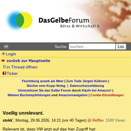
Suche:
Los
Login
zurück zur Hauptseite
in Thread öffnen
Ticker
Fluchtburg autark am Meer
|
Zum Tode Jürgen Küßners
|
Bücher vom Kopp-Verlag |
Datenschutzerklärung
Unterstützen Sie das Gelbe Forum
durch
Käufe bei Amazon
! |
Weitere Buchempfehlungen
und
Amazonnavigation
|
Cookie-Einstellungen
Voellig unrelevant.
stokk'
,
Montag, 29.06.2026, 14:21
(vor 40 Tagen)
@ Reffke
1588 Views
Relevant ist, dass VW jetzt auf das hier Zugriff hat: