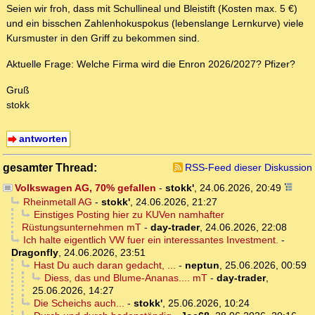
Seien wir froh, dass mit Schullineal und Bleistift (Kosten max. 5 €)
und ein bisschen Zahlenhokuspokus (lebenslange Lernkurve) viele
Kursmuster in den Griff zu bekommen sind.
Aktuelle Frage: Welche Firma wird die Enron 2026/2027? Pfizer?
Gruß
stokk
antworten
gesamter Thread:
RSS-Feed dieser Diskussion
Volkswagen AG, 70% gefallen
-
stokk'
,
24.06.2026, 20:49
Rheinmetall AG
-
stokk'
,
24.06.2026, 21:27
Einstiges Posting hier zu KUVen namhafter
Rüstungsunternehmen mT
-
day-trader
,
24.06.2026, 22:08
Ich halte eigentlich VW fuer ein interessantes Investment.
-
Dragonfly
,
24.06.2026, 23:51
Hast Du auch daran gedacht, ...
-
neptun
,
25.06.2026, 00:59
Diess, das und Blume-Ananas.... mT
-
day-trader
,
25.06.2026, 14:27
Die Scheichs auch...
-
stokk'
,
25.06.2026, 10:24