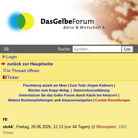
Suche:
Los
Login
zurück zur Hauptseite
in Thread öffnen
Ticker
Fluchtburg autark am Meer
|
Zum Tode Jürgen Küßners
|
Bücher vom Kopp-Verlag |
Datenschutzerklärung
Unterstützen Sie das Gelbe Forum
durch
Käufe bei Amazon
! |
Weitere Buchempfehlungen
und
Amazonnavigation
|
Cookie-Einstellungen
re
stokk'
,
Freitag, 26.06.2026, 12:13
(vor 44 Tagen)
@ Miesepeter
1991
Views