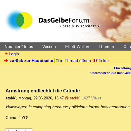
Neu hier? Infos
Wissen
Elliott-Wellen
Themen
Char
Login
zurück zur Hauptseite
in Thread öffnen
Ticker
Fluchtburg
Unterstützen Sie das Gel
Armstrong entflechtet die Gründe
stokk'
,
Montag, 29.06.2026, 13:47
@ stokk'
1627 Views
Volkswagen is collapsing because politicians forgot how economies a
China: TYG!