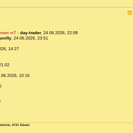
ehmen mT
-
day-trader
,
24.06.2026, 22:08
gonfly
,
24.06.2026, 23:51
026, 14:27
21:02
.06.2026, 10:16
0
7
strierte, 4721 Gäste)