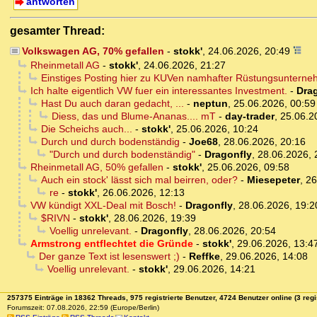
antworten
gesamter Thread:
Volkswagen AG, 70% gefallen
-
stokk'
,
24.06.2026, 20:49
Rheinmetall AG
-
stokk'
,
24.06.2026, 21:27
Einstiges Posting hier zu KUVen namhafter Rüstungsuntern
Ich halte eigentlich VW fuer ein interessantes Investment.
-
Dra
Hast Du auch daran gedacht, ...
-
neptun
,
25.06.2026, 00:59
Diess, das und Blume-Ananas.... mT
-
day-trader
,
25.06.2
Die Scheichs auch...
-
stokk'
,
25.06.2026, 10:24
Durch und durch bodenständig
-
Joe68
,
28.06.2026, 20:16
"Durch und durch bodenständig"
-
Dragonfly
,
28.06.2026, 
Rheinmetall AG, 50% gefallen
-
stokk'
,
25.06.2026, 09:58
Auch ein stock' lässt sich mal beirren, oder?
-
Miesepeter
,
26
re
-
stokk'
,
26.06.2026, 12:13
VW kündigt XXL-Deal mit Bosch!
-
Dragonfly
,
28.06.2026, 19:2
$RIVN
-
stokk'
,
28.06.2026, 19:39
Voellig unrelevant.
-
Dragonfly
,
28.06.2026, 20:54
Armstrong entflechtet die Gründe
-
stokk'
,
29.06.2026, 13:4
Der ganze Text ist lesenswert ;)
-
Reffke
,
29.06.2026, 14:08
Voellig unrelevant.
-
stokk'
,
29.06.2026, 14:21
257375 Einträge in 18362 Threads, 975 registrierte Benutzer, 4724 Benutzer online (3 regi
Forumszeit: 07.08.2026, 22:59 (Europe/Berlin)