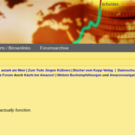
ts / Börsenlinks
Forumsarchive
 autark am Meer
|
Zum Tode Jürgen Küßners
|
Bücher vom Kopp-Verlag |
Datenschut
be Forum
durch
Käufe bei Amazon
! |
Weitere Buchempfehlungen
und
Amazonnavigat
ctually function.