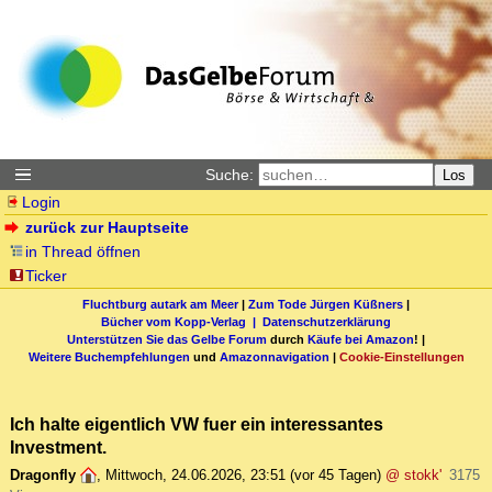
Suche:
Los
Login
zurück zur Hauptseite
in Thread öffnen
Ticker
Fluchtburg autark am Meer
|
Zum Tode Jürgen Küßners
|
Bücher vom Kopp-Verlag |
Datenschutzerklärung
Unterstützen Sie das Gelbe Forum
durch
Käufe bei Amazon
! |
Weitere Buchempfehlungen
und
Amazonnavigation
|
Cookie-Einstellungen
Ich halte eigentlich VW fuer ein interessantes
Investment.
Dragonfly
,
Mittwoch, 24.06.2026, 23:51
(vor 45 Tagen)
@ stokk'
3175