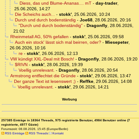
Diess, das und Blume-Ananas.... mT
-
day-trader
,
25.06.2026, 14:27
Die Scheichs auch...
-
stokk'
,
25.06.2026, 10:24
Durch und durch bodenständig
-
Joe68
,
28.06.2026, 20:16
"Durch und durch bodenständig"
-
Dragonfly
,
28.06.2026,
21:02
Rheinmetall AG, 50% gefallen
-
stokk'
,
25.06.2026, 09:58
Auch ein stock' lässt sich mal beirren, oder?
-
Miesepeter
,
26.06.2026, 10:16
re
-
stokk'
,
26.06.2026, 12:13
VW kündigt XXL-Deal mit Bosch!
-
Dragonfly
,
28.06.2026, 19:20
$RIVN
-
stokk'
,
28.06.2026, 19:39
Voellig unrelevant.
-
Dragonfly
,
28.06.2026, 20:54
Armstrong entflechtet die Gründe
-
stokk'
,
29.06.2026, 13:47
Der ganze Text ist lesenswert ;)
-
Reffke
,
29.06.2026, 14:08
Voellig unrelevant.
-
stokk'
,
29.06.2026, 14:21
Werbung
257385 Einträge in 18364 Threads, 975 registrierte Benutzer, 4984 Benutzer online (7
registrierte, 4977 Gäste)
Forumszeit: 08.08.2026, 15:45 (Europe/Berlin)
RSS Einträge
RSS Threads
Kontakt