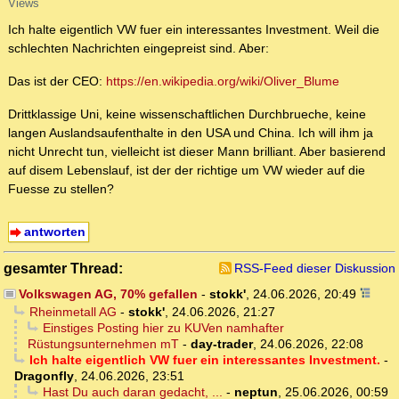
Views
Ich halte eigentlich VW fuer ein interessantes Investment. Weil die
schlechten Nachrichten eingepreist sind. Aber:
Das ist der CEO:
https://en.wikipedia.org/wiki/Oliver_Blume
Drittklassige Uni, keine wissenschaftlichen Durchbrueche, keine
langen Auslandsaufenthalte in den USA und China. Ich will ihm ja
nicht Unrecht tun, vielleicht ist dieser Mann brilliant. Aber basierend
auf disem Lebenslauf, ist der der richtige um VW wieder auf die
Fuesse zu stellen?
antworten
gesamter Thread:
RSS-Feed dieser Diskussion
Volkswagen AG, 70% gefallen
-
stokk'
,
24.06.2026, 20:49
Rheinmetall AG
-
stokk'
,
24.06.2026, 21:27
Einstiges Posting hier zu KUVen namhafter
Rüstungsunternehmen mT
-
day-trader
,
24.06.2026, 22:08
Ich halte eigentlich VW fuer ein interessantes Investment.
-
Dragonfly
,
24.06.2026, 23:51
Hast Du auch daran gedacht, ...
-
neptun
,
25.06.2026, 00:59