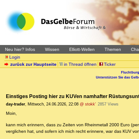
Neu hier? Infos
Wissen
Elliott-Wellen
Themen
Char
Login
zurück zur Hauptseite
in Thread öffnen
Ticker
Fluchtburg
Unterstützen Sie das Gel
Einstiges Posting hier zu KUVen namhafter Rüstungsu
day-trader
,
Mittwoch, 24.06.2026, 22:08
@ stokk'
2857 Views
Moin,
kann mich erinnern, dass zu Zeiten von Rheinmetall 2000 Euro (per
verglichen hat, und sofern ich mich recht erinnere, war das KUV vo