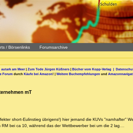
ts / Börsenlinks
Forumsarchive
 autark am Meer
|
Zum Tode Jürgen Küßners
|
Bücher vom Kopp-Verlag |
Datenschut
be Forum
durch
Käufe bei Amazon
! |
Weitere Buchempfehlungen
und
Amazonnavigat
nternehmen mT
fekter short-Eulinstieg übrigens!) hier jemand die KUVs "namhafter" W
n RM bei ca 10, während das der Wettbewerber bei um die 2 lag....