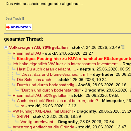
Das wird anscheinend gerade abgebaut...
--
Best Trade!!!
antworten
gesamter Thread:
Volkswagen AG, 70% gefallen
-
stokk'
,
24.06.2026, 20:49
Rheinmetall AG
-
stokk'
,
24.06.2026, 21:27
Einstiges Posting hier zu KUVen namhafter Rüstungsun
Ich halte eigentlich VW fuer ein interessantes Investment.
-
Dra
Hast Du auch daran gedacht, ...
-
neptun
,
25.06.2026, 00:59
Diess, das und Blume-Ananas.... mT
-
day-trader
,
25.06.2
Die Scheichs auch...
-
stokk'
,
25.06.2026, 10:24
Durch und durch bodenständig
-
Joe68
,
28.06.2026, 20:16
"Durch und durch bodenständig"
-
Dragonfly
,
28.06.2026, 
Rheinmetall AG, 50% gefallen
-
stokk'
,
25.06.2026, 09:58
Auch ein stock' lässt sich mal beirren, oder?
-
Miesepeter
,
26
re
-
stokk'
,
26.06.2026, 12:13
VW kündigt XXL-Deal mit Bosch!
-
Dragonfly
,
28.06.2026, 19:2
$RIVN
-
stokk'
,
28.06.2026, 19:39
Voellig unrelevant.
-
Dragonfly
,
28.06.2026, 20:54
Armstrong entflechtet die Gründe
-
stokk'
,
29.06.2026, 13:47