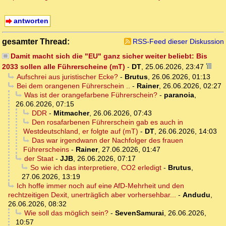
antworten
gesamter Thread:
RSS-Feed dieser Diskussion
Damit macht sich die "EU" ganz sicher weiter beliebt: Bis
2033 sollen alle Führerscheine (mT)
-
DT
,
25.06.2026, 23:47
Aufschrei aus juristischer Ecke?
-
Brutus
,
26.06.2026, 01:13
Bei dem orangenen Führerschein ..
-
Rainer
,
26.06.2026, 02:27
Was ist der orangefarbene Führerschein?
-
paranoia
,
26.06.2026, 07:15
DDR
-
Mitmacher
,
26.06.2026, 07:43
Den rosafarbenen Führerschein gab es auch in
Westdeutschland, er folgte auf (mT)
-
DT
,
26.06.2026, 14:03
Das war irgendwann der Nachfolger des frauen
Führerscheins
-
Rainer
,
27.06.2026, 01:47
der Staat
-
JJB
,
26.06.2026, 07:17
So wie ich das interpretiere, CO2 erledigt
-
Brutus
,
27.06.2026, 13:19
Ich hoffe immer noch auf eine AfD-Mehrheit und den
rechtzeitigen Dexit, unerträglich aber vorhersehbar...
-
Andudu
,
26.06.2026, 08:32
Wie soll das möglich sein?
-
SevenSamurai
,
26.06.2026,
10:57