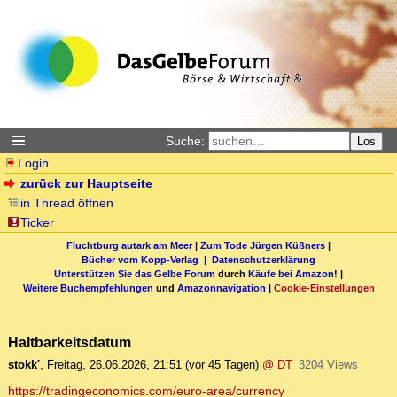
Suche:
Los
Login
zurück zur Hauptseite
in Thread öffnen
Ticker
Fluchtburg autark am Meer
|
Zum Tode Jürgen Küßners
|
Bücher vom Kopp-Verlag |
Datenschutzerklärung
Unterstützen Sie das Gelbe Forum
durch
Käufe bei Amazon
! |
Weitere Buchempfehlungen
und
Amazonnavigation
|
Cookie-Einstellungen
Haltbarkeitsdatum
stokk'
,
Freitag, 26.06.2026, 21:51
(vor 45 Tagen)
@ DT
3204 Views
https://tradingeconomics.com/euro-area/currency