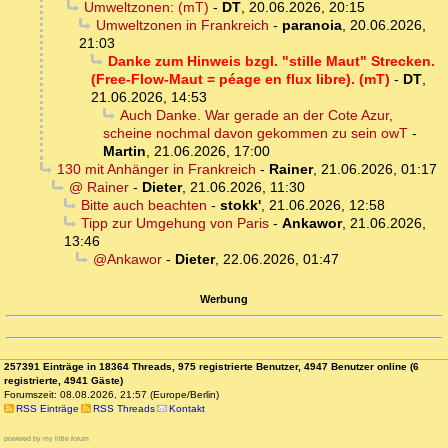
Umweltzonen: (mT)
-
DT
,
20.06.2026, 20:15
Umweltzonen in Frankreich
-
paranoia
,
20.06.2026,
21:03
Danke zum Hinweis bzgl. "stille Maut" Strecken.
(Free-Flow-Maut = péage en flux libre). (mT)
-
DT
,
21.06.2026, 14:53
Auch Danke. War gerade an der Cote Azur,
scheine nochmal davon gekommen zu sein owT
-
Martin
,
21.06.2026, 17:00
130 mit Anhänger in Frankreich
-
Rainer
,
21.06.2026, 01:17
@ Rainer
-
Dieter
,
21.06.2026, 11:30
Bitte auch beachten
-
stokk'
,
21.06.2026, 12:58
Tipp zur Umgehung von Paris
-
Ankawor
,
21.06.2026,
13:46
@Ankawor
-
Dieter
,
22.06.2026, 01:47
Werbung
257391 Einträge in 18364 Threads, 975 registrierte Benutzer, 4947 Benutzer online (6
registrierte, 4941 Gäste)
Forumszeit: 08.08.2026, 21:57 (Europe/Berlin)
RSS Einträge
RSS Threads
Kontakt
powered by my little forum