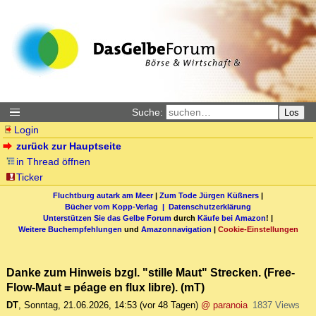
Suche:
Los
Login
zurück zur Hauptseite
in Thread öffnen
Ticker
Fluchtburg autark am Meer
|
Zum Tode Jürgen Küßners
|
Bücher vom Kopp-Verlag |
Datenschutzerklärung
Unterstützen Sie das Gelbe Forum
durch
Käufe bei Amazon
! |
Weitere Buchempfehlungen
und
Amazonnavigation
|
Cookie-Einstellungen
Danke zum Hinweis bzgl. "stille Maut" Strecken. (Free-
Flow-Maut = péage en flux libre). (mT)
DT
,
Sonntag, 21.06.2026, 14:53
(vor 48 Tagen)
@ paranoia
1837 Views