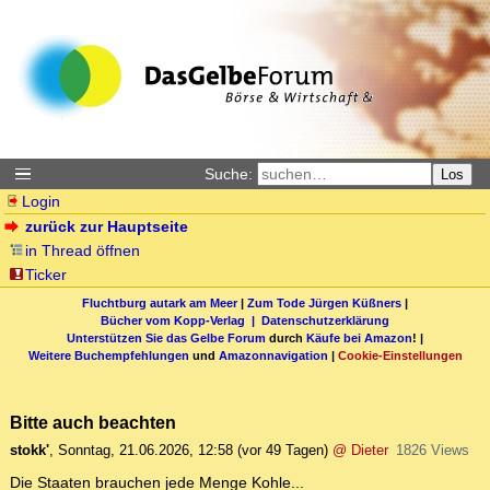
Suche:
Los
Login
zurück zur Hauptseite
in Thread öffnen
Ticker
Fluchtburg autark am Meer
|
Zum Tode Jürgen Küßners
|
Bücher vom Kopp-Verlag |
Datenschutzerklärung
Unterstützen Sie das Gelbe Forum
durch
Käufe bei Amazon
! |
Weitere Buchempfehlungen
und
Amazonnavigation
|
Cookie-Einstellungen
Bitte auch beachten
stokk'
,
Sonntag, 21.06.2026, 12:58
(vor 49 Tagen)
@ Dieter
1826 Views
Die Staaten brauchen jede Menge Kohle...