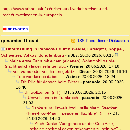
https://www.arboe.at/infos/reisen-und-verkehr/reisen-und-
recht/umweltzonen-in-europaeis...
antworten
gesamter Thread:
RSS-Feed dieser Diskussion
Unterhaltung in Penacova durch Weidel, Farsight3, Köppel,
Schweizer, Volkov, Schulenburg
-
n0by
,
20.06.2026, 09:15
Meine erste Fahrt mit einem (eigenen) Wohnmobil wurde
(nachträglich) leider sehr getrübt.
-
Weiner
,
20.06.2026, 17:18
von vorne oder von hinten geblitzt
-
Dieter
,
20.06.2026, 18:16
Foto war keines dabei ...
-
Weiner
,
20.06.2026, 18:24
Die Pille für danach beim Blitzer
-
paranoia
,
20.06.2026,
18:46
Umweltzonen: (mT)
-
DT
,
20.06.2026, 20:15
Umweltzonen in Frankreich
-
paranoia
,
20.06.2026,
21:03
Danke zum Hinweis bzgl. "stille Maut" Strecken.
(Free-Flow-Maut = péage en flux libre). (mT)
-
DT
,
21.06.2026, 14:53
Auch Danke. War gerade an der Cote Azur,
scheine nochmal davon gekommen zu sein owT
-