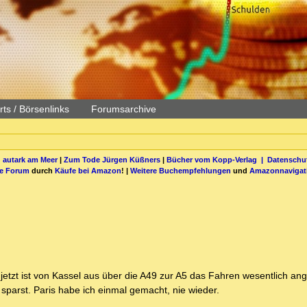
ts / Börsenlinks
Forumsarchive
 autark am Meer
|
Zum Tode Jürgen Küßners
|
Bücher vom Kopp-Verlag |
Datenschut
be Forum
durch
Käufe bei Amazon
! |
Weitere Buchempfehlungen
und
Amazonnavigat
jetzt ist von Kassel aus über die A49 zur A5 das Fahren wesentlich a
sparst. Paris habe ich einmal gemacht, nie wieder.