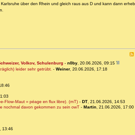
 Karlsruhe über den Rhein und gleich raus aus D und kann dann erhebl
n.
Schweizer, Volkov, Schulenburg
-
n0by
,
20.06.2026, 09:15
glich) leider sehr getrübt.
-
Weiner
,
20.06.2026, 17:18
18:46
21:03
ee-Flow-Maut = péage en flux libre). (mT)
-
DT
,
21.06.2026, 14:53
ine nochmal davon gekommen zu sein owT
-
Martin
,
21.06.2026, 17:00
, 13:46