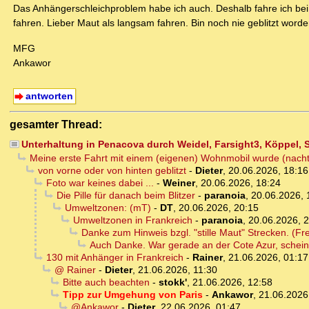
Das Anhängerschleichproblem habe ich auch. Deshalb fahre ich bei
fahren. Lieber Maut als langsam fahren. Bin noch nie geblitzt worde
MFG
Ankawor
antworten
gesamter Thread:
Unterhaltung in Penacova durch Weidel, Farsight3, Köppel, 
Meine erste Fahrt mit einem (eigenen) Wohnmobil wurde (nachträ
von vorne oder von hinten geblitzt
-
Dieter
,
20.06.2026, 18:16
Foto war keines dabei ...
-
Weiner
,
20.06.2026, 18:24
Die Pille für danach beim Blitzer
-
paranoia
,
20.06.2026, 
Umweltzonen: (mT)
-
DT
,
20.06.2026, 20:15
Umweltzonen in Frankreich
-
paranoia
,
20.06.2026, 
Danke zum Hinweis bzgl. "stille Maut" Strecken. (Fr
Auch Danke. War gerade an der Cote Azur, sche
130 mit Anhänger in Frankreich
-
Rainer
,
21.06.2026, 01:17
@ Rainer
-
Dieter
,
21.06.2026, 11:30
Bitte auch beachten
-
stokk'
,
21.06.2026, 12:58
Tipp zur Umgehung von Paris
-
Ankawor
,
21.06.2026
@Ankawor
-
Dieter
,
22.06.2026, 01:47