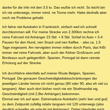
danke für die Info mit den 3,5 to. Das wußte ich nicht. So leicht bin
ich nie unterwegs, immer mind. ne Tonne mehr. Habe deshalb aber
noch nie Probleme gehabt.
Ich fahre viel Autobahn in Frankreich, einfach weil ich schnell
durchkommen will. Für meine Strecke von 2.300km rechne ich
reine Fahrzeit mit Anhänger 23 Std. + 8 Std. Schlaf im Auto + 3-4
Pausen für den Hund, nen Snack und nen Kaffee. - also ca. 1,5
Tage insgesamt. Am nervigsten immer mitten durch Paris, das frißt
immer viel reine Fahrzeit, aber auch der Kölner Großraum und
Bordeaux auch gelegentlich. Spanien, Portugal ist dann reinste
Erholung auf der Strecke.
Ich durchfahre ebenfalls auf meiner Route Belgien, Spanien,
Portugal. Die genauen Geschwindigkeitsbeschränkungen der
jeweiligen Länder kenne ich nicht genau (80 oder 90, also eh viel zu
langsam). Aber auch dort bisher noch nie ein Strafmandat wg.
Geschwindigkeit (mit 2,8to-Anhänger) bekommen.
Einmal war ich auf span. Estremadura-Autobahn (sehr leer und gut)
zu dem Zeitpunkt zufällig relativ langsam mit 120 unterwegs (also
deutlich schneller als erlaubt mit Anhänger). Dabei überholte mich