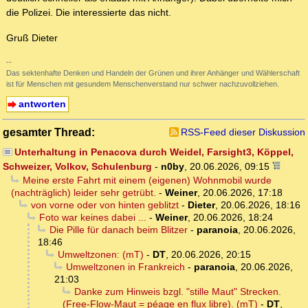
die Polizei. Die interessierte das nicht.
Gruß Dieter
--
Das sektenhafte Denken und Handeln der Grünen und ihrer Anhänger und Wählerschaft
ist für Menschen mit gesundem Menschenverstand nur schwer nachzuvollziehen.
antworten
gesamter Thread:
RSS-Feed dieser Diskussion
Unterhaltung in Penacova durch Weidel, Farsight3, Köppel,
Schweizer, Volkov, Schulenburg
-
n0by
,
20.06.2026, 09:15
Meine erste Fahrt mit einem (eigenen) Wohnmobil wurde
(nachträglich) leider sehr getrübt.
-
Weiner
,
20.06.2026, 17:18
von vorne oder von hinten geblitzt
-
Dieter
,
20.06.2026, 18:16
Foto war keines dabei ...
-
Weiner
,
20.06.2026, 18:24
Die Pille für danach beim Blitzer
-
paranoia
,
20.06.2026,
18:46
Umweltzonen: (mT)
-
DT
,
20.06.2026, 20:15
Umweltzonen in Frankreich
-
paranoia
,
20.06.2026,
21:03
Danke zum Hinweis bzgl. "stille Maut" Strecken.
(Free-Flow-Maut = péage en flux libre). (mT)
-
DT
,