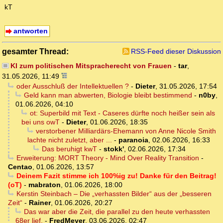
kT
antworten
gesamter Thread:
RSS-Feed dieser Diskussion
KI zum politischen Mitspracherecht von Frauen
-
tar
,
31.05.2026, 11:49
oder Ausschluß der Intellektuellen ?
-
Dieter
,
31.05.2026, 17:54
Geld kann man abwerten, Biologie bleibt bestimmend
-
n0by
,
01.06.2026, 04:10
ot: Superbild mit Text - Caseres dürfte noch heißer sein als
bei uns owT
-
Dieter
,
01.06.2026, 18:35
verstorbener Milliardärs-Ehemann von Anne Nicole Smith
lachte nicht zuletzt, aber ...
-
paranoia
,
02.06.2026, 16:33
Das beruhigt kwT
-
stokk'
,
02.06.2026, 17:34
Erweiterung: MORT Theory - Mind Over Reality Transition
-
Centao
,
01.06.2026, 13:57
Deinem Fazit stimme ich 100%ig zu! Danke für den Beitrag!
(oT)
-
mabraton
,
01.06.2026, 18:00
Kerstin Steinbach – Die „verhassten Bilder“ aus der „besseren
Zeit“
-
Rainer
,
01.06.2026, 20:27
Das war aber die Zeit, die parallel zu den heute verhassten
68er lief.
-
FredMeyer
,
03.06.2026, 02:47