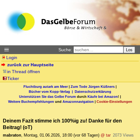
Suche:
Los
Login
zurück zur Hauptseite
in Thread öffnen
Ticker
Fluchtburg autark am Meer
|
Zum Tode Jürgen Küßners
|
Bücher vom Kopp-Verlag |
Datenschutzerklärung
Unterstützen Sie das Gelbe Forum
durch
Käufe bei Amazon
! |
Weitere Buchempfehlungen
und
Amazonnavigation
|
Cookie-Einstellungen
Deinem Fazit stimme ich 100%ig zu! Danke für den
Beitrag! (oT)
mabraton
,
Montag, 01.06.2026, 18:00
(vor 68 Tagen)
@ tar
2073 Views