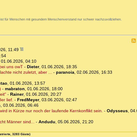
 ist für Menschen mit gesundem Menschenverstand nur schwer nachzuvollziehen.
026, 11:49
:54
,
01.06.2026, 04:10
 bei uns owT
-
Dieter
,
01.06.2026, 18:35
hte nicht zuletzt, aber ...
-
paranoia
,
02.06.2026, 16:33
tao
,
01.06.2026, 13:57
)
-
mabraton
,
01.06.2026, 18:00
eit“
-
Rainer
,
01.06.2026, 20:27
r lief.
-
FredMeyer
,
03.06.2026, 02:47
n
,
03.06.2026, 06:46
d in Kürze nur noch der laufende Kernkonflikt sein.
-
Odysseus
,
04.
cht Männer sind...
-
Andudu
,
05.06.2026, 21:20
strierte, 3283 Gäste)