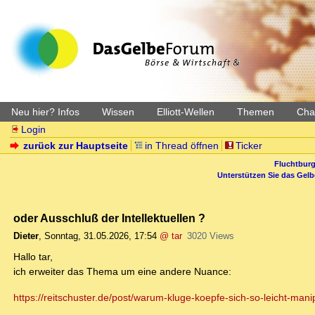
Neu hier? Infos
Wissen
Elliott-Wellen
Themen
Char
Login
zurück zur Hauptseite
in Thread öffnen
Ticker
Fluchtburg
Unterstützen Sie das Gel
oder Ausschluß der Intellektuellen ?
Dieter
,
Sonntag, 31.05.2026, 17:54
@ tar
3020 Views
Hallo tar,
ich erweiter das Thema um eine andere Nuance:
https://reitschuster.de/post/warum-kluge-koepfe-sich-so-leicht-mani