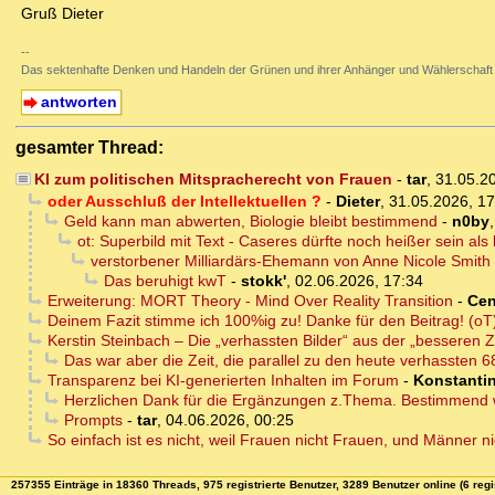
Gruß Dieter
--
Das sektenhafte Denken und Handeln der Grünen und ihrer Anhänger und Wählerschaft
antworten
gesamter Thread:
KI zum politischen Mitspracherecht von Frauen
-
tar
,
31.05.2
oder Ausschluß der Intellektuellen ?
-
Dieter
,
31.05.2026, 17
Geld kann man abwerten, Biologie bleibt bestimmend
-
n0by
ot: Superbild mit Text - Caseres dürfte noch heißer sein als
verstorbener Milliardärs-Ehemann von Anne Nicole Smith lac
Das beruhigt kwT
-
stokk'
,
02.06.2026, 17:34
Erweiterung: MORT Theory - Mind Over Reality Transition
-
Cen
Deinem Fazit stimme ich 100%ig zu! Danke für den Beitrag! (oT
Kerstin Steinbach – Die „verhassten Bilder“ aus der „besseren Z
Das war aber die Zeit, die parallel zu den heute verhassten 68e
Transparenz bei KI-generierten Inhalten im Forum
-
Konstanti
Herzlichen Dank für die Ergänzungen z.Thema. Bestimmend wir
Prompts
-
tar
,
04.06.2026, 00:25
So einfach ist es nicht, weil Frauen nicht Frauen, und Männer ni
257355 Einträge in 18360 Threads, 975 registrierte Benutzer, 3289 Benutzer online (6 regi