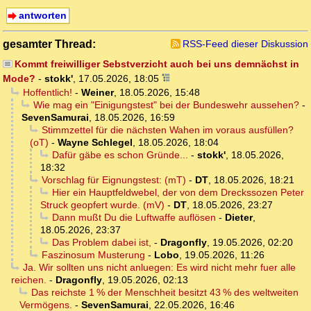
antworten
gesamter Thread:
RSS-Feed dieser Diskussion
Kommt freiwilliger Sebstverzicht auch bei uns demnächst in
Mode?
-
stokk'
,
17.05.2026, 18:05
Hoffentlich!
-
Weiner
,
18.05.2026, 15:48
Wie mag ein "Einigungstest" bei der Bundeswehr aussehen?
-
SevenSamurai
,
18.05.2026, 16:59
Stimmzettel für die nächsten Wahen im voraus ausfüllen?
(oT)
-
Wayne Schlegel
,
18.05.2026, 18:04
Dafür gäbe es schon Gründe...
-
stokk'
,
18.05.2026,
18:32
Vorschlag für Eignungstest: (mT)
-
DT
,
18.05.2026, 18:21
Hier ein Hauptfeldwebel, der von dem Dreckssozen Peter
Struck geopfert wurde. (mV)
-
DT
,
18.05.2026, 23:27
Dann mußt Du die Luftwaffe auflösen
-
Dieter
,
18.05.2026, 23:37
Das Problem dabei ist,
-
Dragonfly
,
19.05.2026, 02:20
Faszinosum Musterung
-
Lobo
,
19.05.2026, 11:26
Ja. Wir sollten uns nicht anluegen: Es wird nicht mehr fuer alle
reichen.
-
Dragonfly
,
19.05.2026, 02:13
Das reichste 1 % der Menschheit besitzt 43 % des weltweiten
Vermögens.
-
SevenSamurai
,
22.05.2026, 16:46