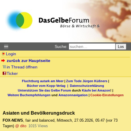
Suche:
Los
Login
zurück zur Hauptseite
in Thread öffnen
Ticker
Fluchtburg autark am Meer
|
Zum Tode Jürgen Küßners
|
Bücher vom Kopp-Verlag |
Datenschutzerklärung
Unterstützen Sie das Gelbe Forum
durch
Käufe bei Amazon
! |
Weitere Buchempfehlungen
und
Amazonnavigation
|
Cookie-Einstellungen
Asiaten und Bevölkerungsdruck
FOX-NEWS
,
fair and balanced
,
Mittwoch, 27.05.2026, 05:47
(vor 73
Tagen)
@ dito
1015 Views