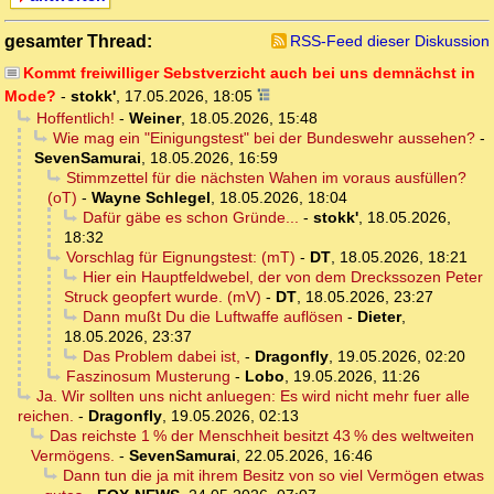
gesamter Thread:
RSS-Feed dieser Diskussion
Kommt freiwilliger Sebstverzicht auch bei uns demnächst in
Mode?
-
stokk'
,
17.05.2026, 18:05
Hoffentlich!
-
Weiner
,
18.05.2026, 15:48
Wie mag ein "Einigungstest" bei der Bundeswehr aussehen?
-
SevenSamurai
,
18.05.2026, 16:59
Stimmzettel für die nächsten Wahen im voraus ausfüllen?
(oT)
-
Wayne Schlegel
,
18.05.2026, 18:04
Dafür gäbe es schon Gründe...
-
stokk'
,
18.05.2026,
18:32
Vorschlag für Eignungstest: (mT)
-
DT
,
18.05.2026, 18:21
Hier ein Hauptfeldwebel, der von dem Dreckssozen Peter
Struck geopfert wurde. (mV)
-
DT
,
18.05.2026, 23:27
Dann mußt Du die Luftwaffe auflösen
-
Dieter
,
18.05.2026, 23:37
Das Problem dabei ist,
-
Dragonfly
,
19.05.2026, 02:20
Faszinosum Musterung
-
Lobo
,
19.05.2026, 11:26
Ja. Wir sollten uns nicht anluegen: Es wird nicht mehr fuer alle
reichen.
-
Dragonfly
,
19.05.2026, 02:13
Das reichste 1 % der Menschheit besitzt 43 % des weltweiten
Vermögens.
-
SevenSamurai
,
22.05.2026, 16:46
Dann tun die ja mit ihrem Besitz von so viel Vermögen etwas