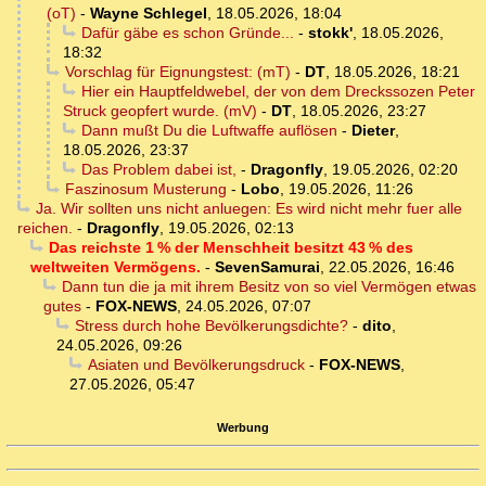
(oT)
-
Wayne Schlegel
,
18.05.2026, 18:04
Dafür gäbe es schon Gründe...
-
stokk'
,
18.05.2026,
18:32
Vorschlag für Eignungstest: (mT)
-
DT
,
18.05.2026, 18:21
Hier ein Hauptfeldwebel, der von dem Dreckssozen Peter
Struck geopfert wurde. (mV)
-
DT
,
18.05.2026, 23:27
Dann mußt Du die Luftwaffe auflösen
-
Dieter
,
18.05.2026, 23:37
Das Problem dabei ist,
-
Dragonfly
,
19.05.2026, 02:20
Faszinosum Musterung
-
Lobo
,
19.05.2026, 11:26
Ja. Wir sollten uns nicht anluegen: Es wird nicht mehr fuer alle
reichen.
-
Dragonfly
,
19.05.2026, 02:13
Das reichste 1 % der Menschheit besitzt 43 % des
weltweiten Vermögens.
-
SevenSamurai
,
22.05.2026, 16:46
Dann tun die ja mit ihrem Besitz von so viel Vermögen etwas
gutes
-
FOX-NEWS
,
24.05.2026, 07:07
Stress durch hohe Bevölkerungsdichte?
-
dito
,
24.05.2026, 09:26
Asiaten und Bevölkerungsdruck
-
FOX-NEWS
,
27.05.2026, 05:47
Werbung