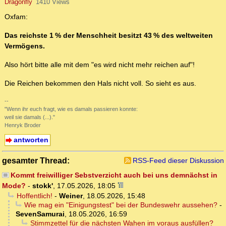
Dragonfly
1410 Views
Oxfam:
Das reichste 1 % der Menschheit besitzt 43 % des weltweiten
Vermögens.
Also hört bitte alle mit dem "es wird nicht mehr reichen auf"!
Die Reichen bekommen den Hals nicht voll. So sieht es aus.
--
"Wenn ihr euch fragt, wie es damals passieren konnte:
weil sie damals (...)."
Henryk Broder
antworten
gesamter Thread:
RSS-Feed dieser Diskussion
Kommt freiwilliger Sebstverzicht auch bei uns demnächst in
Mode?
-
stokk'
,
17.05.2026, 18:05
Hoffentlich!
-
Weiner
,
18.05.2026, 15:48
Wie mag ein "Einigungstest" bei der Bundeswehr aussehen?
-
SevenSamurai
,
18.05.2026, 16:59
Stimmzettel für die nächsten Wahen im voraus ausfüllen?