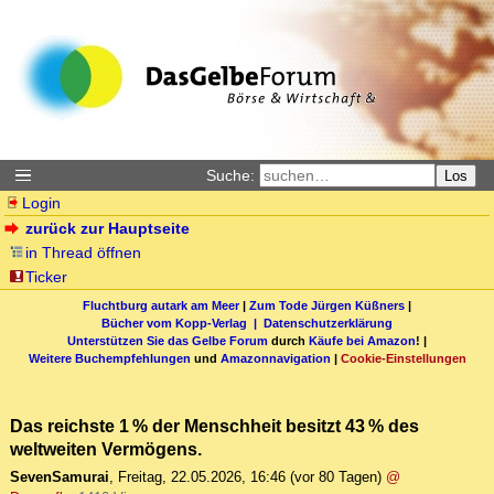
Suche:
Los
Login
zurück zur Hauptseite
in Thread öffnen
Ticker
Fluchtburg autark am Meer
|
Zum Tode Jürgen Küßners
|
Bücher vom Kopp-Verlag |
Datenschutzerklärung
Unterstützen Sie das Gelbe Forum
durch
Käufe bei Amazon
! |
Weitere Buchempfehlungen
und
Amazonnavigation
|
Cookie-Einstellungen
Das reichste 1 % der Menschheit besitzt 43 % des
weltweiten Vermögens.
SevenSamurai
,
Freitag, 22.05.2026, 16:46
(vor 80 Tagen)
@