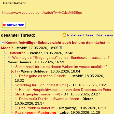
Tretter treffend ...
https://www.youtube.com/watch?v=HCdstM56Bqo
antworten
gesamter Thread:
RSS-Feed dieser Diskussion
Kommt freiwilliger Sebstverzicht auch bei uns demnächst in
Mode?
-
stokk'
,
17.05.2026, 18:05
Hoffentlich!
-
Weiner
,
18.05.2026, 15:48
Wie mag ein "Einigungstest" bei der Bundeswehr aussehen?
-
SevenSamurai
,
18.05.2026, 16:59
Stimmzettel für die nächsten Wahen im voraus ausfüllen?
(oT)
-
Wayne Schlegel
,
18.05.2026, 18:04
Dafür gäbe es schon Gründe...
-
stokk'
,
18.05.2026,
18:32
Vorschlag für Eignungstest: (mT)
-
DT
,
18.05.2026, 18:21
Hier ein Hauptfeldwebel, der von dem Dreckssozen Peter
Struck geopfert wurde. (mV)
-
DT
,
18.05.2026, 23:27
Dann mußt Du die Luftwaffe auflösen
-
Dieter
,
18.05.2026, 23:37
Das Problem dabei ist,
-
Dragonfly
,
19.05.2026, 02:20
Faszinosum Musterung
-
Lobo
,
19.05.2026, 11:26