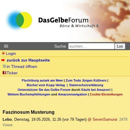
Suche:
Los
Login
zurück zur Hauptseite
in Thread öffnen
Ticker
Fluchtburg autark am Meer
|
Zum Tode Jürgen Küßners
|
Bücher vom Kopp-Verlag |
Datenschutzerklärung
Unterstützen Sie das Gelbe Forum
durch
Käufe bei Amazon
! |
Weitere Buchempfehlungen
und
Amazonnavigation
|
Cookie-Einstellungen
Faszinosum Musterung
Lobo
,
Dienstag, 19.05.2026, 11:26
(vor 79 Tagen)
@ SevenSamurai
2478
Views