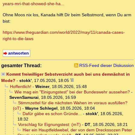
years-mri-that-showed-she-ha...
Ohne Moos nix los, Kanada hilft Dir beim Selbstmord, wenn Du arm
bist:
https://www.theguardian.com/world/2022/may/11/canada-cases-
right-to-die-laws
antworten
gesamter Thread:
RSS-Feed dieser Diskussion
Kommt freiwilliger Sebstverzicht auch bei uns demnächst in
Mode?
-
stokk'
,
17.05.2026, 18:05
Hoffentlich!
-
Weiner
,
18.05.2026, 15:48
Wie mag ein "Einigungstest" bei der Bundeswehr aussehen?
-
SevenSamurai
,
18.05.2026, 16:59
Stimmzettel für die nächsten Wahen im voraus ausfüllen?
(oT)
-
Wayne Schlegel
,
18.05.2026, 18:04
Dafür gäbe es schon Gründe...
-
stokk'
,
18.05.2026,
18:32
Vorschlag für Eignungstest: (mT)
-
DT
,
18.05.2026, 18:21
Hier ein Hauptfeldwebel, der von dem Dreckssozen Peter