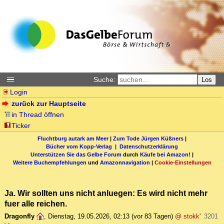
Suche:
Los
Login
zurück zur Hauptseite
in Thread öffnen
Ticker
Fluchtburg autark am Meer
|
Zum Tode Jürgen Küßners
|
Bücher vom Kopp-Verlag |
Datenschutzerklärung
Unterstützen Sie das Gelbe Forum
durch
Käufe bei Amazon
! |
Weitere Buchempfehlungen
und
Amazonnavigation
|
Cookie-Einstellungen
Ja. Wir sollten uns nicht anluegen: Es wird nicht mehr
fuer alle reichen.
Dragonfly
,
Dienstag, 19.05.2026, 02:13
(vor 83 Tagen)
@ stokk'
3201