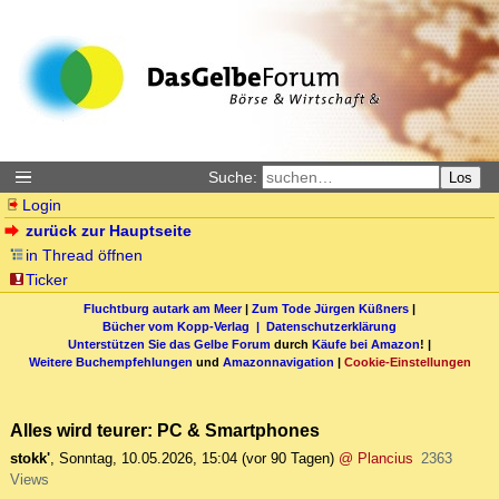
Suche:
Los
Login
zurück zur Hauptseite
in Thread öffnen
Ticker
Fluchtburg autark am Meer
|
Zum Tode Jürgen Küßners
|
Bücher vom Kopp-Verlag |
Datenschutzerklärung
Unterstützen Sie das Gelbe Forum
durch
Käufe bei Amazon
! |
Weitere Buchempfehlungen
und
Amazonnavigation
|
Cookie-Einstellungen
Alles wird teurer: PC & Smartphones
stokk'
,
Sonntag, 10.05.2026, 15:04
(vor 90 Tagen)
@ Plancius
2363
Views