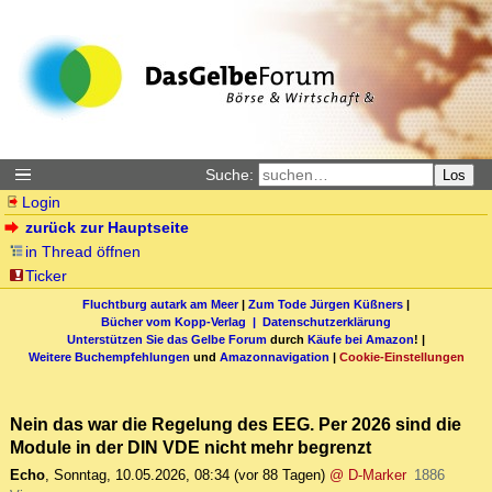
Suche:
Los
Login
zurück zur Hauptseite
in Thread öffnen
Ticker
Fluchtburg autark am Meer
|
Zum Tode Jürgen Küßners
|
Bücher vom Kopp-Verlag |
Datenschutzerklärung
Unterstützen Sie das Gelbe Forum
durch
Käufe bei Amazon
! |
Weitere Buchempfehlungen
und
Amazonnavigation
|
Cookie-Einstellungen
Nein das war die Regelung des EEG. Per 2026 sind die
Module in der DIN VDE nicht mehr begrenzt
Echo
,
Sonntag, 10.05.2026, 08:34
(vor 88 Tagen)
@ D-Marker
1886