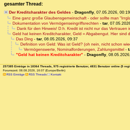
gesamter Thread:
Der Kreditcharakter des Geldes
-
Dragonfly
,
07.05.2026, 00:1
Eine ganz große Glaubensgemeinschaft - oder sollte man "Irrg
Dokumentation von Vermögenseingriffsrechten
-
tar
,
07.05.2026
Dank für den Hinweis! D.h. Kredit ist nicht nur das Vertrauen 
Geld hat keinen Kreditcharakter, Geld = Abgabengut. Hier sind 
Das Ding
-
tar
,
08.05.2026, 09:37
Definition von Geld: Was ist Geld? (oh nein, nicht schon wied
Vermögenswerte, Nominalforderungen, Zahlungsmittel
-
t
"Geld hat keinen Kreditcharakter"
-
Dragonfly
,
08.05.2026
257385 Einträge in 18364 Threads, 975 registrierte Benutzer, 4831 Benutzer online (5 regi
Forumszeit: 08.08.2026, 16:07 (Europe/Berlin)
RSS Einträge
RSS Threads
Kontakt