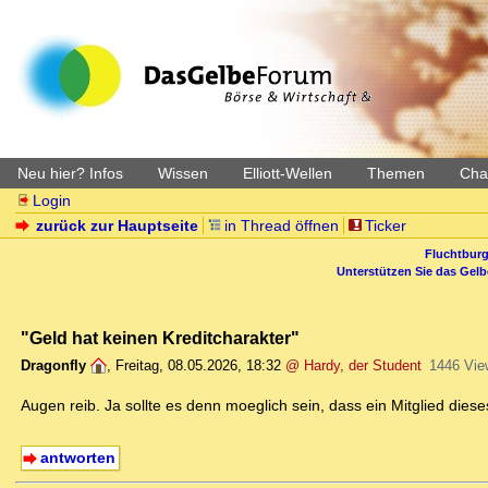
Neu hier? Infos
Wissen
Elliott-Wellen
Themen
Char
Login
zurück zur Hauptseite
in Thread öffnen
Ticker
Fluchtburg
Unterstützen Sie das Gel
"Geld hat keinen Kreditcharakter"
Dragonfly
,
Freitag, 08.05.2026, 18:32
@ Hardy, der Student
1446 Vie
Augen reib. Ja sollte es denn moeglich sein, dass ein Mitglied di
antworten