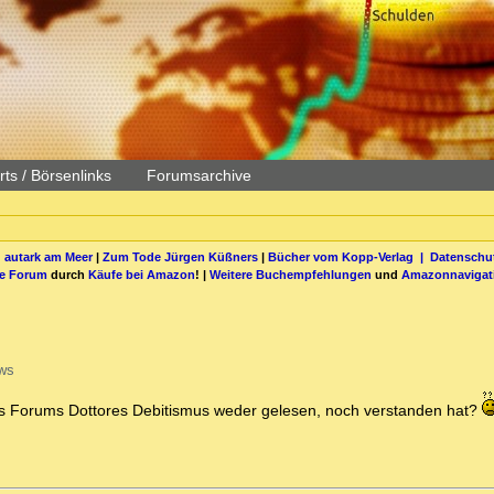
ts / Börsenlinks
Forumsarchive
 autark am Meer
|
Zum Tode Jürgen Küßners
|
Bücher vom Kopp-Verlag |
Datenschut
be Forum
durch
Käufe bei Amazon
! |
Weitere Buchempfehlungen
und
Amazonnavigat
ws
eses Forums Dottores Debitismus weder gelesen, noch verstanden hat?