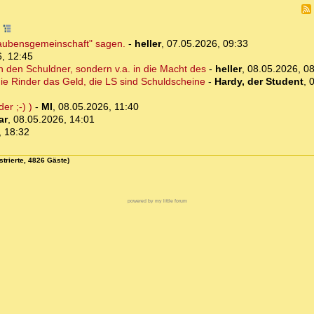
9
laubensgemeinschaft" sagen.
-
heller
,
07.05.2026, 09:33
, 12:45
in den Schuldner, sondern v.a. in die Macht des
-
heller
,
08.05.2026, 0
die Rinder das Geld, die LS sind Schuldscheine
-
Hardy, der Student
,
0
er ;-) )
-
MI
,
08.05.2026, 11:40
ar
,
08.05.2026, 14:01
, 18:32
strierte, 4826 Gäste)
powered by my little forum