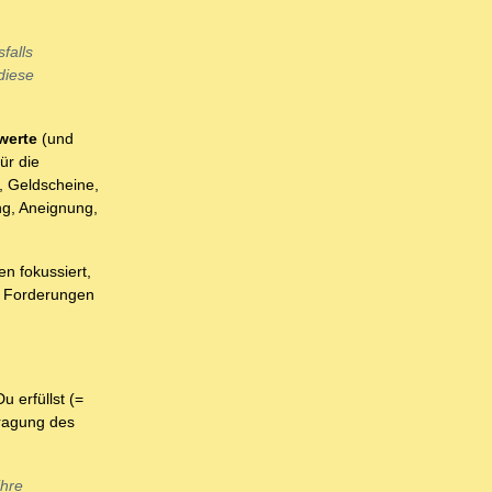
sfalls
diese
werte
(und
ür die
, Geldscheine,
ng, Aneignung,
n fokussiert,
le Forderungen
 erfüllst (=
tragung des
ihre