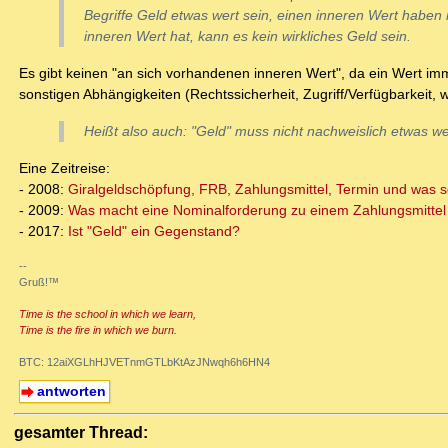
Begriffe Geld etwas wert sein, einen inneren Wert haben
inneren Wert hat, kann es kein wirkliches Geld sein.
Es gibt keinen "an sich vorhandenen inneren Wert", da ein Wert imme
sonstigen Abhängigkeiten (Rechtssicherheit, Zugriff/Verfügbarkeit, 
Heißt also auch: "Geld" muss nicht nachweislich etwas w
Eine Zeitreise:
- 2008:
Giralgeldschöpfung, FRB, Zahlungsmittel, Termin und was so
- 2009:
Was macht eine Nominalforderung zu einem Zahlungsmittel 
- 2017:
Ist "Geld" ein Gegenstand?
--
Gruß!™
Time is the school in which we learn,
Time is the fire in which we burn.
BTC: 12aiXGLhHJVETnmGTLbKtAzJNwqh6h6HN4
antworten
gesamter Thread: