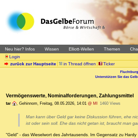
Neu hier? Infos
Wissen
Elliott-Wellen
Themen
Char
Login
zurück zur Hauptseite
in Thread öffnen
Ticker
Fluchtburg
Unterstützen Sie das Gel
Vermögenswerte, Nominalforderungen, Zahlungsmittel
tar
,
Gehinnom
,
Freitag, 08.05.2026, 14:01
@ MI
1460 Views
Man kann über Geld gar keine Diskussion führen, ehe nich
ist oder sein soll. Ehe das nicht getan ist, braucht man ga
"Geld" - das Wieselwort des Jahrtausends. Im Gegensatz zu Hardy