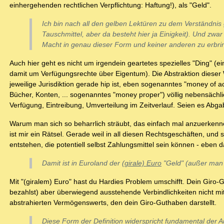
einhergehenden rechtlichen Verpflichtung: Haftung!), als "Geld".
Ich bin nach all den gelben Lektüren zu dem Verständn
Tauschmittel, aber da besteht hier ja Einigkeit). Und zwa
Macht in genau dieser Form und keiner anderen zu erbri
Auch hier geht es nicht um irgendein geartetes spezielles "Ding" (e
damit um Verfügungsrechte über Eigentum). Die Abstraktion dieser 
jeweilige Jurisdiktion gerade hip ist, eben sogenanntes "money of
Bücher, Konten, ... sogenanntes "money proper") völlig nebensäch
Verfügung, Eintreibung, Umverteilung im Zeitverlauf. Seien es Abga
Warum man sich so beharrlich sträubt, das einfach mal anzuerkenn
ist mir ein Rätsel. Gerade weil in all diesen Rechtsgeschäften, und 
entstehen, die potentiell selbst Zahlungsmittel sein können - eben 
Damit ist in Euroland der
(girale) Euro
"Geld" (außer man k
Mit "(giralem) Euro" hast du Hardies Problem umschifft. Dein Giro-
bezahlst) aber überwiegend ausstehende Verbindlichkeiten nicht m
abstrahierten Vermögenswerts, den dein Giro-Guthaben darstellt.
Diese Form der Definition widerspricht fundamental der A