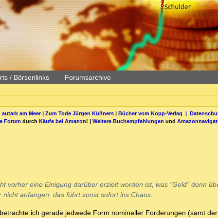
ts / Börsenlinks
Forumsarchive
 autark am Meer
|
Zum Tode Jürgen Küßners
|
Bücher vom Kopp-Verlag |
Datenschut
be Forum
durch
Käufe bei Amazon
! |
Weitere Buchempfehlungen
und
Amazonnavigat
t vorher eine Einigung darüber erzielt worden ist, was "Geld" denn ü
r nicht anfangen, das führt sonst sofort ins Chaos.
 betrachte ich gerade jedwede Form nomineller Forderungen (samt der