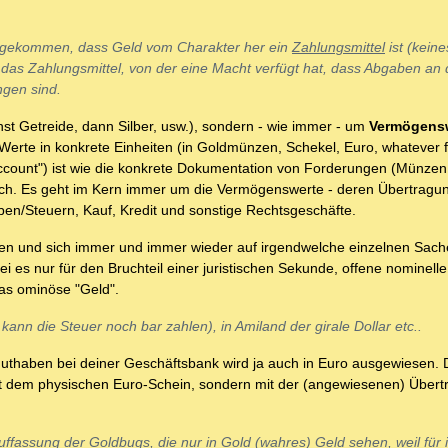
is gekommen, dass Geld vom Charakter her ein
Zahlungsmittel
ist (keine
r das
Zahlungsmittel
, von der eine
Macht
verfügt hat, dass Abgaben an 
ngen sind.
inst Getreide, dann Silber, usw.), sondern - wie immer - um
Vermögens
Werte in konkrete Einheiten (in Goldmünzen, Schekel, Euro, whatever f
 account") ist wie die konkrete Dokumentation von Forderungen (Münzen
lich. Es geht im Kern immer um die Vermögenswerte - deren Übertragu
ben/Steuern, Kauf, Kredit und sonstige Rechtsgeschäfte.
en und sich immer und immer wieder auf irgendwelche einzelnen Sache
sei es nur für den Bruchteil einer juristischen Sekunde, offene nominel
das ominöse "Geld".
ann die Steuer noch bar zahlen), in Amiland der girale Dollar etc..
Guthaben bei deiner Geschäftsbank wird ja auch in Euro ausgewiesen. Du
it dem physischen Euro-Schein, sondern mit der (angewiesenen) Über
uffassung der Goldbugs, die nur in Gold (wahres) Geld sehen, weil für 