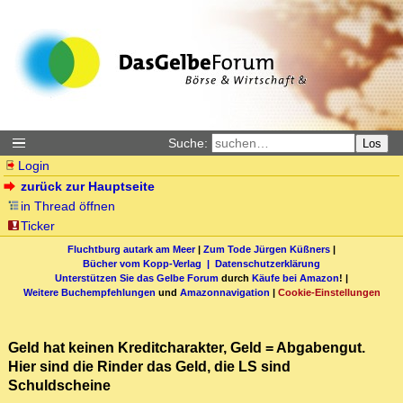
Suche:
Los
Login
zurück zur Hauptseite
in Thread öffnen
Ticker
Fluchtburg autark am Meer
|
Zum Tode Jürgen Küßners
|
Bücher vom Kopp-Verlag |
Datenschutzerklärung
Unterstützen Sie das Gelbe Forum
durch
Käufe bei Amazon
! |
Weitere Buchempfehlungen
und
Amazonnavigation
|
Cookie-Einstellungen
Geld hat keinen Kreditcharakter, Geld = Abgabengut.
Hier sind die Rinder das Geld, die LS sind
Schuldscheine