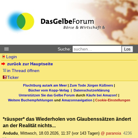
Suche:
Los
Login
zurück zur Hauptseite
in Thread öffnen
Ticker
Fluchtburg autark am Meer
|
Zum Tode Jürgen Küßners
|
Bücher vom Kopp-Verlag |
Datenschutzerklärung
Unterstützen Sie das Gelbe Forum
durch
Käufe bei Amazon
! |
Weitere Buchempfehlungen
und
Amazonnavigation
|
Cookie-Einstellungen
*räusper* das Wiederholen von Glaubenssätzen ändert
an der Realität nichts...
Andudu
,
Mittwoch, 18.03.2026, 11:37
(vor 143 Tagen)
@ paranoia
4236