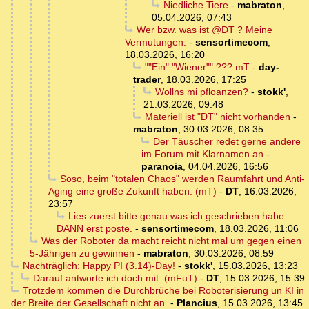
Niedliche Tiere
-
mabraton
,
05.04.2026, 07:43
Wer bzw. was ist @DT ? Meine
Vermutungen.
-
sensortimecom
,
18.03.2026, 16:20
""Ein" "Wiener"" ??? mT
-
day-
trader
,
18.03.2026, 17:25
Wollns mi pfloanzen?
-
stokk'
,
21.03.2026, 09:48
Materiell ist "DT" nicht vorhanden
-
mabraton
,
30.03.2026, 08:35
Der Täuscher redet gerne andere
im Forum mit Klarnamen an
-
paranoia
,
04.04.2026, 16:56
Soso, beim "totalen Chaos" werden Raumfahrt und Anti-
Aging eine große Zukunft haben. (mT)
-
DT
,
16.03.2026,
23:57
Lies zuerst bitte genau was ich geschrieben habe.
DANN erst poste.
-
sensortimecom
,
18.03.2026, 11:06
Was der Roboter da macht reicht nicht mal um gegen einen
5-Jährigen zu gewinnen
-
mabraton
,
30.03.2026, 08:59
Nachträglich: Happy PI (3.14)-Day!
-
stokk'
,
15.03.2026, 13:23
Darauf antworte ich doch mit: (mFuT)
-
DT
,
15.03.2026, 15:39
Trotzdem kommen die Durchbrüche bei Roboterisierung un KI in
der Breite der Gesellschaft nicht an.
-
Plancius
,
15.03.2026, 13:45