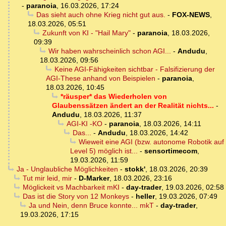
-
paranoia
,
16.03.2026, 17:24
Das sieht auch ohne Krieg nicht gut aus.
-
FOX-NEWS
,
18.03.2026, 05:51
Zukunft von KI - "Hail Mary"
-
paranoia
,
18.03.2026,
09:39
Wir haben wahrscheinlich schon AGI...
-
Andudu
,
18.03.2026, 09:56
Keine AGI-Fähigkeiten sichtbar - Falsifizierung der
AGI-These anhand von Beispielen
-
paranoia
,
18.03.2026, 10:45
*räusper* das Wiederholen von
Glaubenssätzen ändert an der Realität nichts...
-
Andudu
,
18.03.2026, 11:37
AGI-KI -KO
-
paranoia
,
18.03.2026, 14:11
Das...
-
Andudu
,
18.03.2026, 14:42
Wieweit eine AGI (bzw. autonome Robotik auf
Level 5) möglich ist...
-
sensortimecom
,
19.03.2026, 11:59
Ja - Unglaubliche Möglichkeiten
-
stokk'
,
18.03.2026, 20:39
Tut mir leid, mir
-
D-Marker
,
18.03.2026, 23:16
Möglickeit vs Machbarkeit mKI
-
day-trader
,
19.03.2026, 02:58
Das ist die Story von 12 Monkeys
-
heller
,
19.03.2026, 07:49
Ja und Nein, denn Bruce konnte... mkT
-
day-trader
,
19.03.2026, 17:15