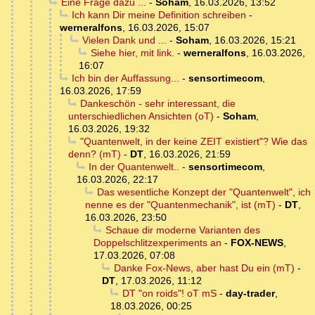
Eine Frage dazu ...
-
Soham
,
16.03.2026, 13:52
Ich kann Dir meine Definition schreiben
-
werneralfons
,
16.03.2026, 15:07
Vielen Dank und ...
-
Soham
,
16.03.2026, 15:21
Siehe hier, mit link.
-
werneralfons
,
16.03.2026,
16:07
Ich bin der Auffassung...
-
sensortimecom
,
16.03.2026, 17:59
Dankeschön - sehr interessant, die
unterschiedlichen Ansichten (oT)
-
Soham
,
16.03.2026, 19:32
"Quantenwelt, in der keine ZEIT existiert"? Wie das
denn? (mT)
-
DT
,
16.03.2026, 21:59
In der Quantenwelt..
-
sensortimecom
,
16.03.2026, 22:17
Das wesentliche Konzept der "Quantenwelt", ich
nenne es der "Quantenmechanik", ist (mT)
-
DT
,
16.03.2026, 23:50
Schaue dir moderne Varianten des
Doppelschlitzexperiments an
-
FOX-NEWS
,
17.03.2026, 07:08
Danke Fox-News, aber hast Du ein (mT)
-
DT
,
17.03.2026, 11:12
DT "on roids"! oT mS
-
day-trader
,
18.03.2026, 00:25