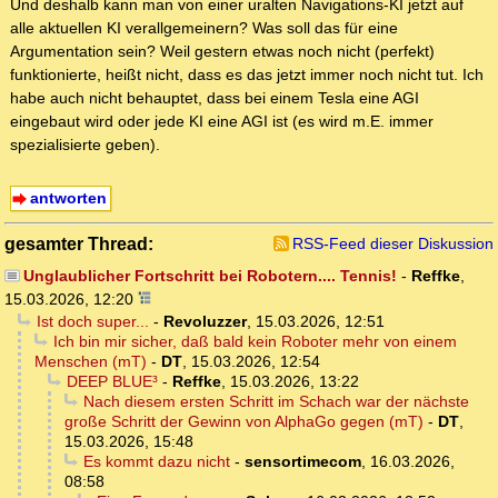
Und deshalb kann man von einer uralten Navigations-KI jetzt auf
alle aktuellen KI verallgemeinern? Was soll das für eine
Argumentation sein? Weil gestern etwas noch nicht (perfekt)
funktionierte, heißt nicht, dass es das jetzt immer noch nicht tut. Ich
habe auch nicht behauptet, dass bei einem Tesla eine AGI
eingebaut wird oder jede KI eine AGI ist (es wird m.E. immer
spezialisierte geben).
antworten
gesamter Thread:
RSS-Feed dieser Diskussion
Unglaublicher Fortschritt bei Robotern.... Tennis!
-
Reffke
,
15.03.2026, 12:20
Ist doch super...
-
Revoluzzer
,
15.03.2026, 12:51
Ich bin mir sicher, daß bald kein Roboter mehr von einem
Menschen (mT)
-
DT
,
15.03.2026, 12:54
DEEP BLUE³
-
Reffke
,
15.03.2026, 13:22
Nach diesem ersten Schritt im Schach war der nächste
große Schritt der Gewinn von AlphaGo gegen (mT)
-
DT
,
15.03.2026, 15:48
Es kommt dazu nicht
-
sensortimecom
,
16.03.2026,
08:58