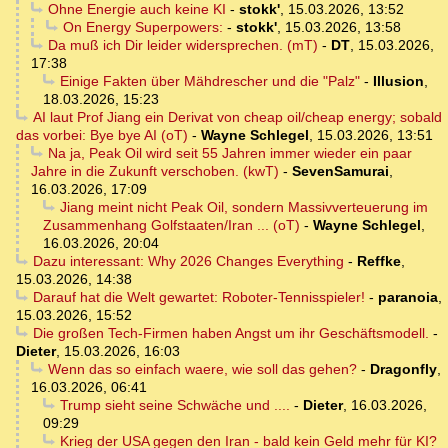
Ohne Energie auch keine KI
-
stokk'
,
15.03.2026, 13:52
On Energy Superpowers:
-
stokk'
,
15.03.2026, 13:58
Da muß ich Dir leider widersprechen. (mT)
-
DT
,
15.03.2026,
17:38
Einige Fakten über Mähdrescher und die "Palz"
-
Illusion
,
18.03.2026, 15:23
AI laut Prof Jiang ein Derivat von cheap oil/cheap energy; sobald
das vorbei: Bye bye AI (oT)
-
Wayne Schlegel
,
15.03.2026, 13:51
Na ja, Peak Oil wird seit 55 Jahren immer wieder ein paar
Jahre in die Zukunft verschoben. (kwT)
-
SevenSamurai
,
16.03.2026, 17:09
Jiang meint nicht Peak Oil, sondern Massivverteuerung im
Zusammenhang Golfstaaten/Iran ... (oT)
-
Wayne Schlegel
,
16.03.2026, 20:04
Dazu interessant: Why 2026 Changes Everything
-
Reffke
,
15.03.2026, 14:38
Darauf hat die Welt gewartet: Roboter-Tennisspieler!
-
paranoia
,
15.03.2026, 15:52
Die großen Tech-Firmen haben Angst um ihr Geschäftsmodell.
-
Dieter
,
15.03.2026, 16:03
Wenn das so einfach waere, wie soll das gehen?
-
Dragonfly
,
16.03.2026, 06:41
Trump sieht seine Schwäche und ....
-
Dieter
,
16.03.2026,
09:29
Krieg der USA gegen den Iran - bald kein Geld mehr für KI?