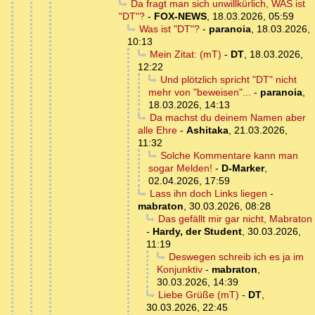
Da fragt man sich unwillkürlich, WAS ist
"DT"?
-
FOX-NEWS
,
18.03.2026, 05:59
Was ist "DT"?
-
paranoia
,
18.03.2026,
10:13
Mein Zitat: (mT)
-
DT
,
18.03.2026,
12:22
Und plötzlich spricht "DT" nicht
mehr von "beweisen"...
-
paranoia
,
18.03.2026, 14:13
Da machst du deinem Namen aber
alle Ehre
-
Ashitaka
,
21.03.2026,
11:32
Solche Kommentare kann man
sogar Melden!
-
D-Marker
,
02.04.2026, 17:59
Lass ihn doch Links liegen
-
mabraton
,
30.03.2026, 08:28
Das gefällt mir gar nicht, Mabraton
-
Hardy, der Student
,
30.03.2026,
11:19
Deswegen schreib ich es ja im
Konjunktiv
-
mabraton
,
30.03.2026, 14:39
Liebe Grüße (mT)
-
DT
,
30.03.2026, 22:45