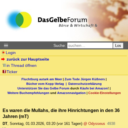
Suche:
Los
Login
zurück zur Hauptseite
in Thread öffnen
Ticker
Fluchtburg autark am Meer
|
Zum Tode Jürgen Küßners
|
Bücher vom Kopp-Verlag |
Datenschutzerklärung
Unterstützen Sie das Gelbe Forum
durch
Käufe bei Amazon
! |
Weitere Buchempfehlungen
und
Amazonnavigation
|
Cookie-Einstellungen
Es waren die Mullahs, die ihre Hinrichtungen in den 36
Jahren (mT)
DT
,
Sonntag, 01.03.2026, 03:20
(vor 161 Tagen)
@ Odysseus
4938