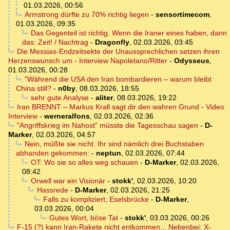
01.03.2026, 00:56
Armstrong dürfte zu 70% richtig liegen
-
sensortimecom
,
01.03.2026, 09:35
Das Gegenteil ist richtig. Wenn die Iraner eines haben, dann
das: Zeit! / Nachtrag
-
Dragonfly
,
02.03.2026, 03:45
Die Messias-Endzeitsekte der Unaussprechlichen setzen ihren
Herzenswunsch um - Interview Napoletano/Ritter
-
Odysseus
,
01.03.2026, 00:28
"Während die USA den Iran bombardieren – warum bleibt
China still?
-
n0by
,
08.03.2026, 18:55
sehr gute Analyse
-
aliter
,
08.03.2026, 19:22
Iran BRENNT – Markus Krall sagt dir den wahren Grund - Video
Interview
-
werneralfons
,
02.03.2026, 02:36
"Angriffskrieg im Nahost" müsste die Tagesschau sagen
-
D-
Marker
,
02.03.2026, 04:57
Nein, müßte sie nicht. Ihr sind nämlich drei Buchstaben
abhanden gekommen:
-
neptun
,
02.03.2026, 07:44
OT: Wo sie so alles weg schauen
-
D-Marker
,
02.03.2026,
08:42
Orwell war ein Visionär
-
stokk'
,
02.03.2026, 10:20
Hassrede
-
D-Marker
,
02.03.2026, 21:25
Falls zu kompliziert, Eselsbrücke
-
D-Marker
,
03.03.2026, 00:04
Gutes Wort, böse Tat
-
stokk'
,
03.03.2026, 00:26
F-15 (?) kann Iran-Rakete nicht entkommen... Nebenbei: X-