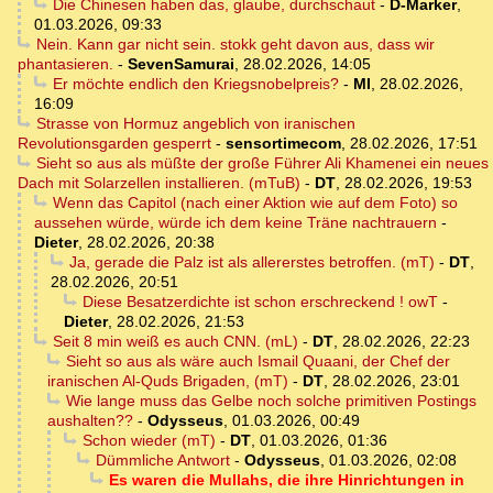
Die Chinesen haben das, glaube, durchschaut
-
D-Marker
,
01.03.2026, 09:33
Nein. Kann gar nicht sein. stokk geht davon aus, dass wir
phantasieren.
-
SevenSamurai
,
28.02.2026, 14:05
Er möchte endlich den Kriegsnobelpreis?
-
MI
,
28.02.2026,
16:09
Strasse von Hormuz angeblich von iranischen
Revolutionsgarden gesperrt
-
sensortimecom
,
28.02.2026, 17:51
Sieht so aus als müßte der große Führer Ali Khamenei ein neues
Dach mit Solarzellen installieren. (mTuB)
-
DT
,
28.02.2026, 19:53
Wenn das Capitol (nach einer Aktion wie auf dem Foto) so
aussehen würde, würde ich dem keine Träne nachtrauern
-
Dieter
,
28.02.2026, 20:38
Ja, gerade die Palz ist als allererstes betroffen. (mT)
-
DT
,
28.02.2026, 20:51
Diese Besatzerdichte ist schon erschreckend ! owT
-
Dieter
,
28.02.2026, 21:53
Seit 8 min weiß es auch CNN. (mL)
-
DT
,
28.02.2026, 22:23
Sieht so aus als wäre auch Ismail Quaani, der Chef der
iranischen Al-Quds Brigaden, (mT)
-
DT
,
28.02.2026, 23:01
Wie lange muss das Gelbe noch solche primitiven Postings
aushalten??
-
Odysseus
,
01.03.2026, 00:49
Schon wieder (mT)
-
DT
,
01.03.2026, 01:36
Dümmliche Antwort
-
Odysseus
,
01.03.2026, 02:08
Es waren die Mullahs, die ihre Hinrichtungen in