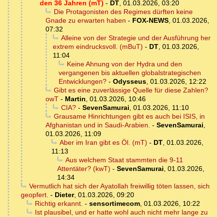
den 36 Jahren (mT)
-
DT
,
01.03.2026, 03:20
Die Protagonisten des Regimes dürften keine
Gnade zu erwarten haben
-
FOX-NEWS
,
01.03.2026,
07:32
Alleine von der Strategie und der Ausführung her
extrem eindrucksvoll. (mBuT)
-
DT
,
01.03.2026,
11:04
Keine Ahnung von der Hydra und den
vergangenen bis aktuellen globalstrategischen
Entwicklungen?
-
Odysseus
,
01.03.2026, 12:22
Gibt es eine zuverlässige Quelle für diese Zahlen?
owT
-
Martin
,
01.03.2026, 10:46
CIA?
-
SevenSamurai
,
01.03.2026, 11:10
Grausame Hinrichtungen gibt es auch bei ISIS, in
Afghanistan und in Saudi-Arabien.
-
SevenSamurai
,
01.03.2026, 11:09
Aber im Iran gibt es Öl. (mT)
-
DT
,
01.03.2026,
11:13
Aus welchem Staat stammten die 9-11
Attentäter? (kwT)
-
SevenSamurai
,
01.03.2026,
14:34
Vermutlich hat sich der Ayatollah freiwillig töten lassen, sich
geopfert.
-
Dieter
,
01.03.2026, 09:20
Richtig erkannt.
-
sensortimecom
,
01.03.2026, 10:22
Ist plausibel, und er hatte wohl auch nicht mehr lange zu