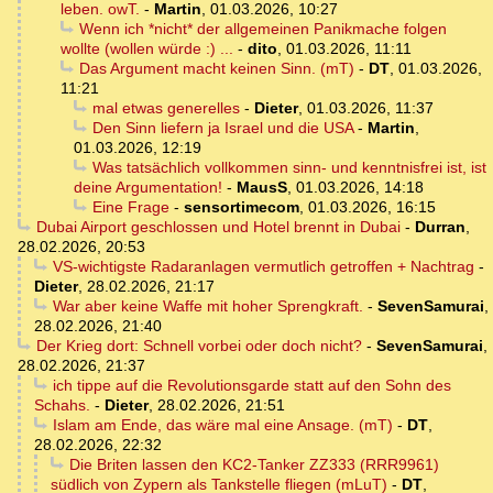
leben. owT.
-
Martin
,
01.03.2026, 10:27
Wenn ich *nicht* der allgemeinen Panikmache folgen
wollte (wollen würde :) ...
-
dito
,
01.03.2026, 11:11
Das Argument macht keinen Sinn. (mT)
-
DT
,
01.03.2026,
11:21
mal etwas generelles
-
Dieter
,
01.03.2026, 11:37
Den Sinn liefern ja Israel und die USA
-
Martin
,
01.03.2026, 12:19
Was tatsächlich vollkommen sinn- und kenntnisfrei ist, ist
deine Argumentation!
-
MausS
,
01.03.2026, 14:18
Eine Frage
-
sensortimecom
,
01.03.2026, 16:15
Dubai Airport geschlossen und Hotel brennt in Dubai
-
Durran
,
28.02.2026, 20:53
VS-wichtigste Radaranlagen vermutlich getroffen + Nachtrag
-
Dieter
,
28.02.2026, 21:17
War aber keine Waffe mit hoher Sprengkraft.
-
SevenSamurai
,
28.02.2026, 21:40
Der Krieg dort: Schnell vorbei oder doch nicht?
-
SevenSamurai
,
28.02.2026, 21:37
ich tippe auf die Revolutionsgarde statt auf den Sohn des
Schahs.
-
Dieter
,
28.02.2026, 21:51
Islam am Ende, das wäre mal eine Ansage. (mT)
-
DT
,
28.02.2026, 22:32
Die Briten lassen den KC2-Tanker ZZ333 (RRR9961)
südlich von Zypern als Tankstelle fliegen (mLuT)
-
DT
,