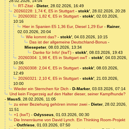
28.02.2026, 14:04
RT-Zitat
-
Dieter
,
28.02.2026, 16:49
20260228: 1,74 €, E5 in Stuttgart
-
stokk'
,
28.02.2026, 20:28
20260302: 1,82 €, E5 in Stuttgart
-
stokk'
,
02.03.2026,
10:16
Hier in Spanien E5 1,36 Eur, Diesel 1,29 Eur
-
Rainer
,
02.03.2026, 20:04
Wie kommt das?
-
stokk'
,
04.03.2026, 10:15
Das ist der allgemeine Deutschland-Bonus
-
Miesepeter
,
08.03.2026, 13:34
Danke für Info! (kwT)
-
stokk'
,
08.03.2026, 19:43
20260304: 1,98 €, E5 in Stuttgart owT
-
stokk'
,
04.03.2026,
10:06
20260308: 2,04 €, E5 in Stuttgart
-
stokk'
,
08.03.2026,
12:49
20260321: 2,10 €, E5 in Stuttgart
-
stokk'
,
21.03.2026,
10:00
Wieder ein Sternchen für Dich
-
D-Marker
,
03.03.2026, 07:14
Und kein Fingerzeig auf den Halter dieser, seiner Kampfhunde?
-
MausS
,
28.02.2026, 11:05
zu einer Beziehung gehören immer zwei
-
Dieter
,
28.02.2026,
11:51
+1 (kwT)
-
Odysseus
,
01.03.2026, 00:30
Die Innenräume von David Lynch. Ein Thinking Room-Projekt
…
-
Ostfriese
,
01.03.2026, 07:50