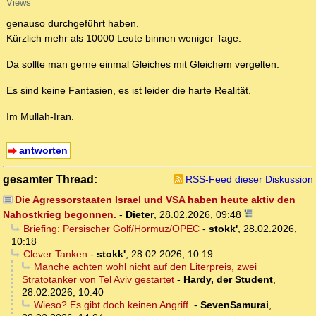
Views
genauso durchgeführt haben.
Kürzlich mehr als 10000 Leute binnen weniger Tage.
Da sollte man gerne einmal Gleiches mit Gleichem vergelten.
Es sind keine Fantasien, es ist leider die harte Realität.
Im Mullah-Iran.
antworten
gesamter Thread:
RSS-Feed dieser Diskussion
Die Agressorstaaten Israel und VSA haben heute aktiv den
Nahostkrieg begonnen.
-
Dieter
,
28.02.2026, 09:48
Briefing: Persischer Golf/Hormuz/OPEC
-
stokk'
,
28.02.2026,
10:18
Clever Tanken
-
stokk'
,
28.02.2026, 10:19
Manche achten wohl nicht auf den Literpreis, zwei
Stratotanker von Tel Aviv gestartet
-
Hardy, der Student
,
28.02.2026, 10:40
Wieso? Es gibt doch keinen Angriff.
-
SevenSamurai
,