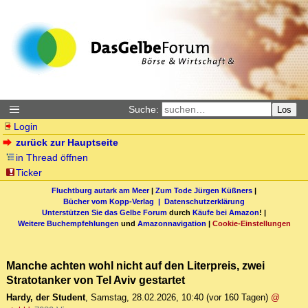
Suche:
Los
Login
zurück zur Hauptseite
in Thread öffnen
Ticker
Fluchtburg autark am Meer
|
Zum Tode Jürgen Küßners
|
Bücher vom Kopp-Verlag |
Datenschutzerklärung
Unterstützen Sie das Gelbe Forum
durch
Käufe bei Amazon
! |
Weitere Buchempfehlungen
und
Amazonnavigation
|
Cookie-Einstellungen
Manche achten wohl nicht auf den Literpreis, zwei
Stratotanker von Tel Aviv gestartet
Hardy, der Student
,
Samstag, 28.02.2026, 10:40
(vor 160 Tagen)
@