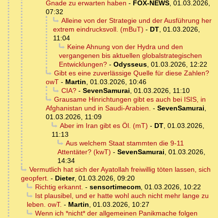
Gnade zu erwarten haben
-
FOX-NEWS
,
01.03.2026,
07:32
Alleine von der Strategie und der Ausführung her
extrem eindrucksvoll. (mBuT)
-
DT
,
01.03.2026,
11:04
Keine Ahnung von der Hydra und den
vergangenen bis aktuellen globalstrategischen
Entwicklungen?
-
Odysseus
,
01.03.2026, 12:22
Gibt es eine zuverlässige Quelle für diese Zahlen?
owT
-
Martin
,
01.03.2026, 10:46
CIA?
-
SevenSamurai
,
01.03.2026, 11:10
Grausame Hinrichtungen gibt es auch bei ISIS, in
Afghanistan und in Saudi-Arabien.
-
SevenSamurai
,
01.03.2026, 11:09
Aber im Iran gibt es Öl. (mT)
-
DT
,
01.03.2026,
11:13
Aus welchem Staat stammten die 9-11
Attentäter? (kwT)
-
SevenSamurai
,
01.03.2026,
14:34
Vermutlich hat sich der Ayatollah freiwillig töten lassen, sich
geopfert.
-
Dieter
,
01.03.2026, 09:20
Richtig erkannt.
-
sensortimecom
,
01.03.2026, 10:22
Ist plausibel, und er hatte wohl auch nicht mehr lange zu
leben. owT.
-
Martin
,
01.03.2026, 10:27
Wenn ich *nicht* der allgemeinen Panikmache folgen