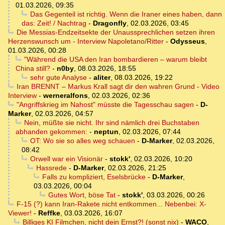
01.03.2026, 09:35
Das Gegenteil ist richtig. Wenn die Iraner eines haben, dann
das: Zeit! / Nachtrag
-
Dragonfly
,
02.03.2026, 03:45
Die Messias-Endzeitsekte der Unaussprechlichen setzen ihren
Herzenswunsch um - Interview Napoletano/Ritter
-
Odysseus
,
01.03.2026, 00:28
"Während die USA den Iran bombardieren – warum bleibt
China still?
-
n0by
,
08.03.2026, 18:55
sehr gute Analyse
-
aliter
,
08.03.2026, 19:22
Iran BRENNT – Markus Krall sagt dir den wahren Grund - Video
Interview
-
werneralfons
,
02.03.2026, 02:36
"Angriffskrieg im Nahost" müsste die Tagesschau sagen
-
D-
Marker
,
02.03.2026, 04:57
Nein, müßte sie nicht. Ihr sind nämlich drei Buchstaben
abhanden gekommen:
-
neptun
,
02.03.2026, 07:44
OT: Wo sie so alles weg schauen
-
D-Marker
,
02.03.2026,
08:42
Orwell war ein Visionär
-
stokk'
,
02.03.2026, 10:20
Hassrede
-
D-Marker
,
02.03.2026, 21:25
Falls zu kompliziert, Eselsbrücke
-
D-Marker
,
03.03.2026, 00:04
Gutes Wort, böse Tat
-
stokk'
,
03.03.2026, 00:26
F-15 (?) kann Iran-Rakete nicht entkommen... Nebenbei: X-
Viewer!
-
Reffke
,
03.03.2026, 16:07
Billiges KI Filmchen, nicht dein Ernst?! (sonst nix)
-
WACO
,