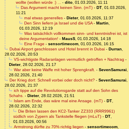
wollte (wollen würde :) ...
-
dito
,
01.03.2026, 11:11
Das Argument macht keinen Sinn. (mT)
-
DT
,
01.03.2026,
11:21
mal etwas generelles
-
Dieter
,
01.03.2026, 11:37
Den Sinn liefern ja Israel und die USA
-
Martin
,
01.03.2026, 12:19
Was tatsächlich vollkommen sinn- und kenntnisfrei ist, ist
deine Argumentation!
-
MausS
,
01.03.2026, 14:18
Eine Frage
-
sensortimecom
,
01.03.2026, 16:15
Dubai Airport geschlossen und Hotel brennt in Dubai
-
Durran
,
28.02.2026, 20:53
VS-wichtigste Radaranlagen vermutlich getroffen + Nachtrag
-
Dieter
,
28.02.2026, 21:17
War aber keine Waffe mit hoher Sprengkraft.
-
SevenSamurai
,
28.02.2026, 21:40
Der Krieg dort: Schnell vorbei oder doch nicht?
-
SevenSamurai
,
28.02.2026, 21:37
ich tippe auf die Revolutionsgarde statt auf den Sohn des
Schahs.
-
Dieter
,
28.02.2026, 21:51
Islam am Ende, das wäre mal eine Ansage. (mT)
-
DT
,
28.02.2026, 22:32
Die Briten lassen den KC2-Tanker ZZ333 (RRR9961)
südlich von Zypern als Tankstelle fliegen (mLuT)
-
DT
,
01.03.2026, 00:56
Armstrong dürfte zu 70% richtig liegen
-
sensortimecom
,