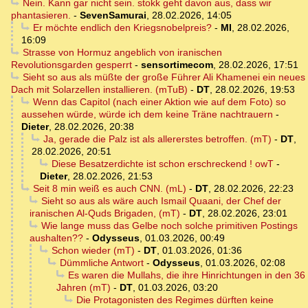
Nein. Kann gar nicht sein. stokk geht davon aus, dass wir
phantasieren.
-
SevenSamurai
,
28.02.2026, 14:05
Er möchte endlich den Kriegsnobelpreis?
-
MI
,
28.02.2026,
16:09
Strasse von Hormuz angeblich von iranischen
Revolutionsgarden gesperrt
-
sensortimecom
,
28.02.2026, 17:51
Sieht so aus als müßte der große Führer Ali Khamenei ein neues
Dach mit Solarzellen installieren. (mTuB)
-
DT
,
28.02.2026, 19:53
Wenn das Capitol (nach einer Aktion wie auf dem Foto) so
aussehen würde, würde ich dem keine Träne nachtrauern
-
Dieter
,
28.02.2026, 20:38
Ja, gerade die Palz ist als allererstes betroffen. (mT)
-
DT
,
28.02.2026, 20:51
Diese Besatzerdichte ist schon erschreckend ! owT
-
Dieter
,
28.02.2026, 21:53
Seit 8 min weiß es auch CNN. (mL)
-
DT
,
28.02.2026, 22:23
Sieht so aus als wäre auch Ismail Quaani, der Chef der
iranischen Al-Quds Brigaden, (mT)
-
DT
,
28.02.2026, 23:01
Wie lange muss das Gelbe noch solche primitiven Postings
aushalten??
-
Odysseus
,
01.03.2026, 00:49
Schon wieder (mT)
-
DT
,
01.03.2026, 01:36
Dümmliche Antwort
-
Odysseus
,
01.03.2026, 02:08
Es waren die Mullahs, die ihre Hinrichtungen in den 36
Jahren (mT)
-
DT
,
01.03.2026, 03:20
Die Protagonisten des Regimes dürften keine