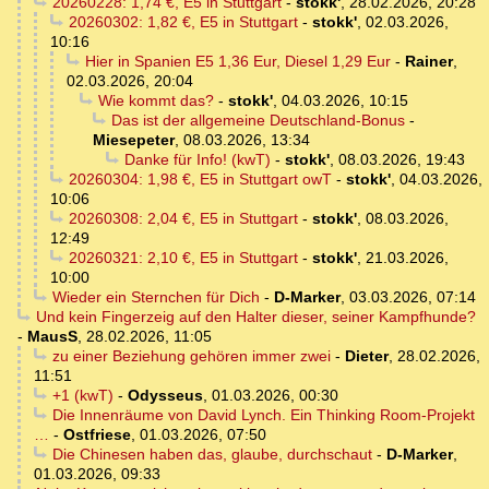
20260228: 1,74 €, E5 in Stuttgart
-
stokk'
,
28.02.2026, 20:28
20260302: 1,82 €, E5 in Stuttgart
-
stokk'
,
02.03.2026,
10:16
Hier in Spanien E5 1,36 Eur, Diesel 1,29 Eur
-
Rainer
,
02.03.2026, 20:04
Wie kommt das?
-
stokk'
,
04.03.2026, 10:15
Das ist der allgemeine Deutschland-Bonus
-
Miesepeter
,
08.03.2026, 13:34
Danke für Info! (kwT)
-
stokk'
,
08.03.2026, 19:43
20260304: 1,98 €, E5 in Stuttgart owT
-
stokk'
,
04.03.2026,
10:06
20260308: 2,04 €, E5 in Stuttgart
-
stokk'
,
08.03.2026,
12:49
20260321: 2,10 €, E5 in Stuttgart
-
stokk'
,
21.03.2026,
10:00
Wieder ein Sternchen für Dich
-
D-Marker
,
03.03.2026, 07:14
Und kein Fingerzeig auf den Halter dieser, seiner Kampfhunde?
-
MausS
,
28.02.2026, 11:05
zu einer Beziehung gehören immer zwei
-
Dieter
,
28.02.2026,
11:51
+1 (kwT)
-
Odysseus
,
01.03.2026, 00:30
Die Innenräume von David Lynch. Ein Thinking Room-Projekt
…
-
Ostfriese
,
01.03.2026, 07:50
Die Chinesen haben das, glaube, durchschaut
-
D-Marker
,
01.03.2026, 09:33